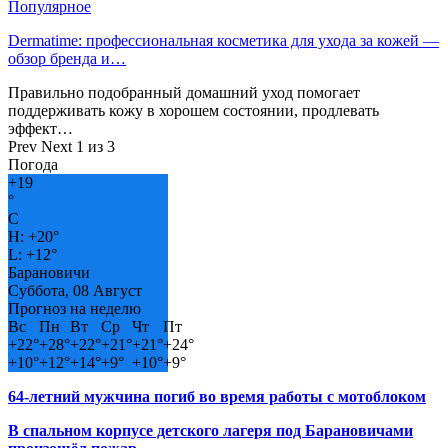
Популярное
Dermatime: профессиональная косметика для ухода за кожей —
обзор бренда и…
Правильно подобранный домашний уход помогает
поддерживать кожу в хорошем состоянии, продлевать
эффект…
Prev
Next
1 из 3
Погода
+
19
°
C
H:
+
20°
L:
+
12°
Барановичи
Суббота, 08 Август
Прогноз на неделю
Вс
Пн
Вт
Ср
Чт
Пт
+
22°
+
28°
+
22°
+
21°
+
21°
+
24°
+
10°
+
12°
+
14°
+
9°
+
10°
+
9°
64-летний мужчина погиб во время работы с мотоблоком
В спальном корпусе детского лагеря под Барановичами