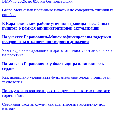
BMW i3 2026: до 850 км без подзарядки
Grand Mobile: как правильно начать и не совершить типичных
ошибок
В Барановичском районе уточнили границы населённых
пунктов в рамках административной актуализации
На участке Барановичи–Минск зафиксированы задержки
поездов из-за ограничения скорости движения
Чем цифровые слуховые аппараты отличаются от аналоговых
на практике
На матче в Барановичах у болельщицы остановилось
сердце
Как правильно укладывать фундаментные блоки: пошаговая
технология
Почему важно контролировать стресс и как в этом помогает
горячая йога
Сезонный уход за кожей: как адаптировать косметику под
климат