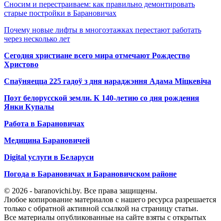
Сносим и перестраиваем: как правильно демонтировать
старые постройки в Барановичах
Почему новые лифты в многоэтажках перестают работать
через несколько лет
Сегодня христиане всего мира отмечают Рождество
Христово
Спаўняецца 225 гадоў з дня нараджэння Адама Міцкевіча
Поэт белорусской земли. К 140-летию со дня рождения
Янки Купалы
Работа в Барановичах
Медицина Барановичей
Digital услуги в Беларуси
Погода в Барановичах и Барановичском районе
© 2026 - baranovichi.by. Все права защищены.
Любое копирование материалов с нашего ресурса разрешается
только с обратной активной ссылкой на страницу статьи.
Все материалы опубликованные на сайте взяты с открытых