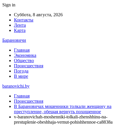
Sign in
Суббота, 8 августа, 2026
Контакты
Лента
Карта
Барановичи
Главная
Экономика
Общество
Происшествия
Погода
В мире
baranovichi.by
Главная
Происшествия
В Барановичах мошенники толкали женщину на
преступление, обещая вернуть похищенное
v-baranovichah-moshenniki-tolkali-zhenshhinu-na-
prestuplenie-obeshhaja-vernut-pohishhennoe-ca8838a