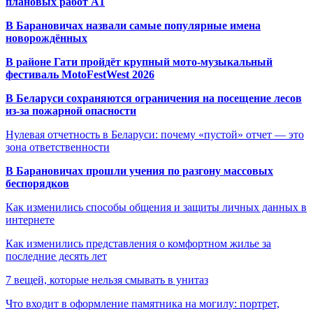
плановых работ A1
В Барановичах назвали самые популярные имена
новорождённых
В районе Гати пройдёт крупный мото-музыкальный
фестиваль MotoFestWest 2026
В Беларуси сохраняются ограничения на посещение лесов
из-за пожарной опасности
Нулевая отчетность в Беларуси: почему «пустой» отчет — это
зона ответственности
В Барановичах прошли учения по разгону массовых
беспорядков
Как изменились способы общения и защиты личных данных в
интернете
Как изменились представления о комфортном жилье за
последние десять лет
7 вещей, которые нельзя смывать в унитаз
Что входит в оформление памятника на могилу: портрет,