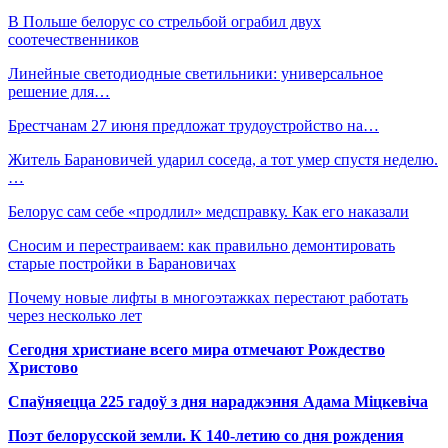
В Польше белорус со стрельбой ограбил двух
соотечественников
Линейные светодиодные светильники: универсальное
решение для…
Брестчанам 27 июня предложат трудоустройство на…
Житель Барановичей ударил соседа, а тот умер спустя неделю.
…
Белорус сам себе «продлил» медсправку. Как его наказали
Сносим и перестраиваем: как правильно демонтировать
старые постройки в Барановичах
Почему новые лифты в многоэтажках перестают работать
через несколько лет
Сегодня христиане всего мира отмечают Рождество
Христово
Спаўняецца 225 гадоў з дня нараджэння Адама Міцкевіча
Поэт белорусской земли. К 140-летию со дня рождения