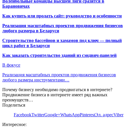
Волейбольные команды высшей лиги сразятся в
Барановичах
Как купить или продать сайт: руководство и особенности
Реализация масштабных проектов продвижения бизнесов
любого размера в Беларуси
Строительство бассейнов и хамамов под ключ — полный
цикл работ в Беларуси
Как заказать строительство зданий из сэндвич-панелей
В фокусе
Реализация масштабных проектов продвижения бизнесов
любого размера инструментами…
Почему бизнесу необходимо продвигаться в интернете?
Продвижение бизнеса в интернете имеет ряд важных
преимуществ…
Поделиться
Facebook
Twitter
Google+
WhatsApp
Pinterest
Эл. адрес
Viber
Интересное: