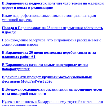
В Барановичах подросток получил удар током на железной
дороге и попал в реанимацию
Какие надпрофессиональные навыки стоит развивать для
успешной карьеры
Погода в Барановичах на 25 июня: переменная облачность
и дожди
Происхождение белорусов: что антропология рассказывает о
формировании народа
В Барановичах 26 июня возможны перебои связи из-за
плановых работ A1
В Барановичах назвали самые популярные имена
новорождённых
В районе Гати пройдёт крупный мото-музыкальный
фестиваль MotoFestWest 2026
В Беларуси сохраняются ограничения на посещение лесов
из-за пожарной опасности
Нулевая отчетность в Беларуси: почему «пустой» отчет — это
зона ответственности