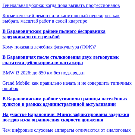
Генеральная уборка: когда пора вызвать профессионалов
Косметический ремонт или капитальный переворот: как
выбрать масштаб работ в своей квартире
В Барановичском районе пьяного бесправника
задерживали со стрельбой
Кому показана лечебная физкультура (ЛФК)?
В Барановичах после столкновения двух легковушек
спасатели деблокировали пассажира
BMW i3 2026: до 850 км без подзарядки
Grand Mobile: как правильно начать и не совершить типичных
ошибок
В Барановичском районе уточнили границы населённых
пунктов в рамках административной актуализации
На участке Барановичи–Минск зафиксированы задержки
поездов из-за ограничения скорости движения
Чем цифровые слуховые аппараты отличаются от аналоговых