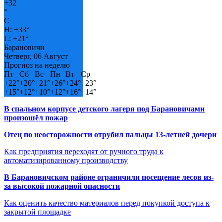
+
32
°
C
H:
+
33°
L:
+
21°
Барановичи
Четверг, 06 Август
Прогноз на неделю
Пт
Сб
Вс
Пн
Вт
Ср
+
22°
+
20°
+
21°
+
26°
+
24°
+
23°
+
15°
+
12°
+
10°
+
12°
+
16°
+
14°
В спальном корпусе детского лагеря под Барановичами
произошёл пожар
Отец по неосторожности отрубил пальцы 13-летней дочери
Как предприятия переходят от ручного труда к
автоматизированному производству
В Барановичском районе ограничили посещение лесов из-
за высокой пожарной опасности
Как оценить качество материалов перед покупкой доступа к
закрытой площадке