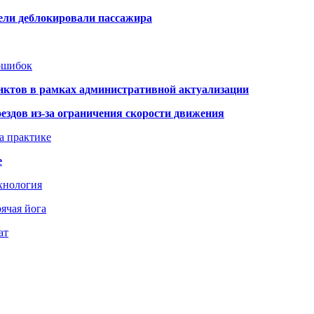
тели деблокировали пассажира
 ошибок
нктов в рамках административной актуализации
здов из-за ограничения скорости движения
а практике
е
хнология
ячая йога
ат