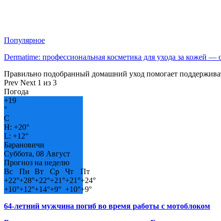
Популярное
Dermatime: профессиональная косметика для ухода за кожей —
Правильно подобранный домашний уход помогает поддерживат
Prev
Next
1 из 3
Погода
+
19
°
C
H:
+
20°
L:
+
12°
Барановичи
Суббота, 08 Август
Прогноз на неделю
Вс
Пн
Вт
Ср
Чт
Пт
+
22°
+
28°
+
22°
+
21°
+
21°
+
24°
+
10°
+
12°
+
14°
+
9°
+
10°
+
9°
64-летний мужчина погиб во время работы с мотоблоком