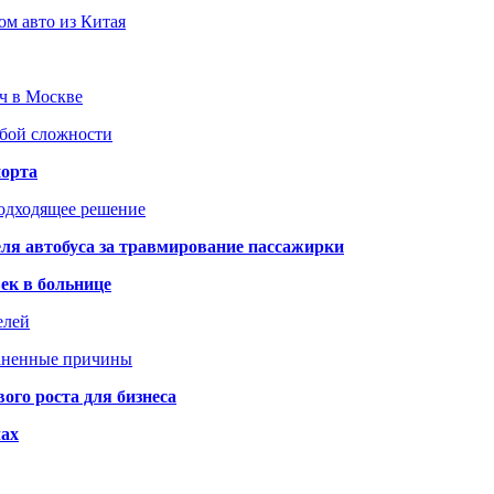
ом авто из Китая
юч в Москве
юбой сложности
порта
подходящее решение
ля автобуса за травмирование пассажирки
ек в больнице
елей
раненные причины
го роста для бизнеса
чах