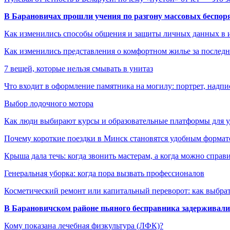
В Барановичах прошли учения по разгону массовых беспор
Как изменились способы общения и защиты личных данных в 
Как изменились представления о комфортном жилье за последни
7 вещей, которые нельзя смывать в унитаз
Что входит в оформление памятника на могилу: портрет, надпис
Выбор лодочного мотора
Как люди выбирают курсы и образовательные платформы для 
Почему короткие поездки в Минск становятся удобным формат
Крыша дала течь: когда звонить мастерам, а когда можно справ
Генеральная уборка: когда пора вызвать профессионалов
Косметический ремонт или капитальный переворот: как выбрат
В Барановичском районе пьяного бесправника задерживали 
Кому показана лечебная физкультура (ЛФК)?