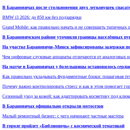
В Барановичах после столкновения двух легковушек спаса
BMW i3 2026: до 850 км без подзарядки
Grand Mobile: как правильно начать и не совершить типичных
В Барановичском районе уточнили границы населённых пу
На участке Барановичи–Минск зафиксированы задержки пое
Чем цифровые слуховые аппараты отличаются от аналоговых н
На матче в Барановичах у болельщицы остановилось сердц
Как правильно укладывать фундаментные блоки: пошаговая те
Почему важно контролировать стресс и как в этом помогает гор
Сезонный уход за кожей: как адаптировать косметику под клим
В Барановичах официально открыли мотосезон
Малый ремонтный бизнес: с чего начинают частные мастера
В городе пройдет «Библионочь» с космической тематикой