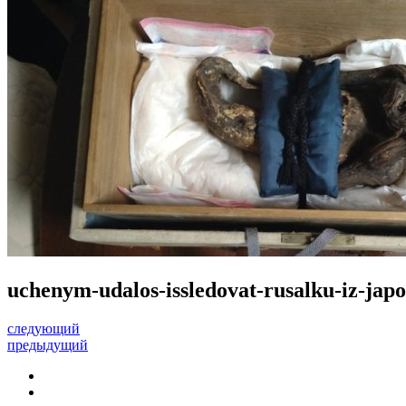
uchenym-udalos-issledovat-rusalku-iz-ja
следующий
предыдущий