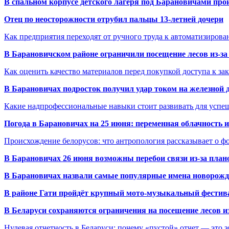
В спальном корпусе детского лагеря под Барановичами пр
Отец по неосторожности отрубил пальцы 13-летней дочери
Как предприятия переходят от ручного труда к автоматизиров
В Барановичском районе ограничили посещение лесов из-з
Как оценить качество материалов перед покупкой доступа к з
В Барановичах подросток получил удар током на железной 
Какие надпрофессиональные навыки стоит развивать для успе
Погода в Барановичах на 25 июня: переменная облачность 
Происхождение белорусов: что антропология рассказывает о 
В Барановичах 26 июня возможны перебои связи из-за план
В Барановичах назвали самые популярные имена новорож
В районе Гати пройдёт крупный мото-музыкальный фестива
В Беларуси сохраняются ограничения на посещение лесов и
Нулевая отчетность в Беларуси: почему «пустой» отчет — это 