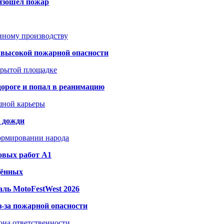
оизошёл пожар
анному производству
а высокой пожарной опасности
акрытой площадке
дороге и попал в реанимацию
шной карьеры
и дожди
формировании народа
овых работ A1
дённых
ль MotoFestWest 2026
з-за пожарной опасности
зона ответственности