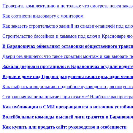
Проверить комплектацию и не только: что смотреть перед заказ
Как соотнести видеокарту с монитором
Как заказать строительство зданий из сэндвич-панелей под кл
Строительство бассейнов и хамамов под ключ в Краснодаре л
В Барановичах обновляют остановки общественного транс
Двери без лишнего: что такое скрытый монтаж и как выбрать 
Зажало дверью и протащило: в Барановичах осудили водите
Взрыв в доме под Гродно: разрушены квартиры, один челов
Как выбрать холодильник: подробное руководство для покупат
Стиральная машина прыгает при отжиме? Наиболее распрост
Как публикации в СМИ превращаются в источник устойчиво
Волейбольные команды высшей лиги сразятся в Баранови
Как купить или продать сайт: руководство и особенности