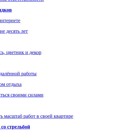
ядков
интернете
е десять лет
ь, цветник и декор
удалённой работы
ом отдыха
иться своими силами
ь масштаб работ в своей квартире
со стрельбой