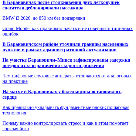
В Барановичах после столкновения двух легковушек
спасатели деблокировали пассажира
BMW i3 2026: до 850 км без подзарядки
Grand Mobile: как правильно начать и не совершить типичных
ошибок
В Барановичском районе уточнили границы населённых
пунктов в рамках административной актуализации
На участке Барановичи–Минск зафиксированы задержки
поездов из-за ограничения скорости движения
Чем цифровые слуховые аппараты отличаются от аналоговых
на практике
На матче в Барановичах у болельщицы остановилось
сердце
Как правильно укладывать фундаментные блоки: пошаговая
технология
Почему важно контролировать стресс и как в этом помогает
горячая йога