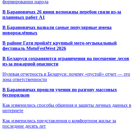
формировании народа
В Барановичах 26 июня возможны перебои связи из-за
плановых работ A1
В Барановичах назвали самые популярные имена
новорождённых
В районе Гати пройдёт крупный мото-музыкальный
фестиваль MotoFestWest 2026
В Беларуси сохраняются ограничения на посещение лесов
из-за пожарной опасности
Нулевая отчетность в Беларуси: почему «пустой» отчет — это
зона ответственности
В Барановичах прошли учения по разгону массовых
беспорядков
Как изменились способы общения и защиты личных данных в
интернете
Как изменились представления о комфортном жилье за
последние десять лет