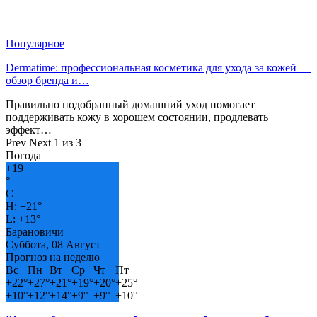
Популярное
Dermatime: профессиональная косметика для ухода за кожей —
обзор бренда и…
Правильно подобранный домашний уход помогает
поддерживать кожу в хорошем состоянии, продлевать
эффект…
Prev
Next
1 из 3
Погода
+
19
°
C
H:
+
21°
L:
+
13°
Барановичи
Суббота, 08 Август
Прогноз на неделю
Вс
Пн
Вт
Ср
Чт
Пт
+
22°
+
27°
+
21°
+
19°
+
20°
+
25°
+
10°
+
12°
+
14°
+
9°
+
9°
+
10°