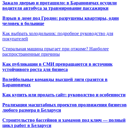
Зажало дверью и протащило: в Барановичах осудили
водителя автобуса за травмирование пассажирки
Взрыв в доме под Гродно: разрушены квартиры, один
человек в больнице
Как выбрать холодильник: подробное руководство для
покупателей
Стиральная машина прыгает при отжиме? Наиболее
распространенные причины
Как публикации в СМИ превращаются в источник
устойчивого роста для бизнеса
Волейбольные команды высшей лиги сразятся в
Барановичах
Как купить или продать сайт: руководство и особенности
Реализация масштабных проектов продвижения бизнесов
любого размера в Беларуси
Строительство бассейнов и хамамов под ключ — полный
цикл работ в Беларуси