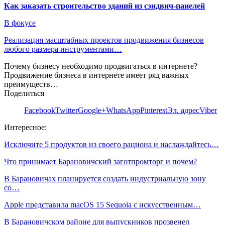
Как заказать строительство зданий из сэндвич-панелей
В фокусе
Реализация масштабных проектов продвижения бизнесов
любого размера инструментами…
Почему бизнесу необходимо продвигаться в интернете?
Продвижение бизнеса в интернете имеет ряд важных
преимуществ…
Поделиться
Facebook
Twitter
Google+
WhatsApp
Pinterest
Эл. адрес
Viber
Интересное:
Исключите 5 продуктов из своего рациона и наслаждайтесь…
Что принимает Барановичский заготпромторг и почем?
В Барановичах планируется создать индустриальную зону
со…
Apple представила macOS 15 Sequoia с искусственным…
В Барановичском районе для выпускников прозвенел