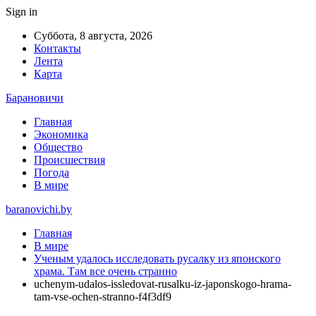
Sign in
Суббота, 8 августа, 2026
Контакты
Лента
Карта
Барановичи
Главная
Экономика
Общество
Происшествия
Погода
В мире
baranovichi.by
Главная
В мире
Ученым удалось исследовать русалку из японского
храма. Там все очень странно
uchenym-udalos-issledovat-rusalku-iz-japonskogo-hrama-
tam-vse-ochen-stranno-f4f3df9