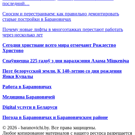
последний…
Сносим и перестраиваем: как правильно демонтировать
старые постройки в Барановичах
Почему новые лифты в многоэтажках перестают работать
через несколько лет
Сегодня христиане всего мира отмечают Рождество
Христово
Спаўняецца 225 гадоў з дня нараджэння Адама Міцкевіча
Поэт белорусской земли. К 140-летию со дня рождения
Янки Купалы
Работа в Барановичах
Медицина Барановичей
Digital услуги в Беларуси
Погода в Барановичах и Барановичском районе
© 2026 - baranovichi.by. Все права защищены.
Любое копирование материалов с нашего ресурса разрешается