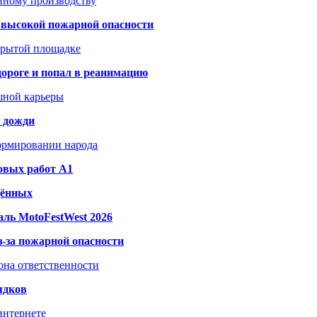
анному производству
а высокой пожарной опасности
акрытой площадке
дороге и попал в реанимацию
шной карьеры
и дожди
формировании народа
овых работ A1
дённых
ль MotoFestWest 2026
з-за пожарной опасности
зона ответственности
ядков
интернете