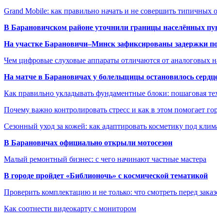
Grand Mobile: как правильно начать и не совершить типичных
В Барановичском районе уточнили границы населённых пу
На участке Барановичи–Минск зафиксированы задержки пое
Чем цифровые слуховые аппараты отличаются от аналоговых н
На матче в Барановичах у болельщицы остановилось сердц
Как правильно укладывать фундаментные блоки: пошаговая те
Почему важно контролировать стресс и как в этом помогает гор
Сезонный уход за кожей: как адаптировать косметику под клим
В Барановичах официально открыли мотосезон
Малый ремонтный бизнес: с чего начинают частные мастера
В городе пройдет «Библионочь» с космической тематикой
Проверить комплектацию и не только: что смотреть перед заказ
Как соотнести видеокарту с монитором