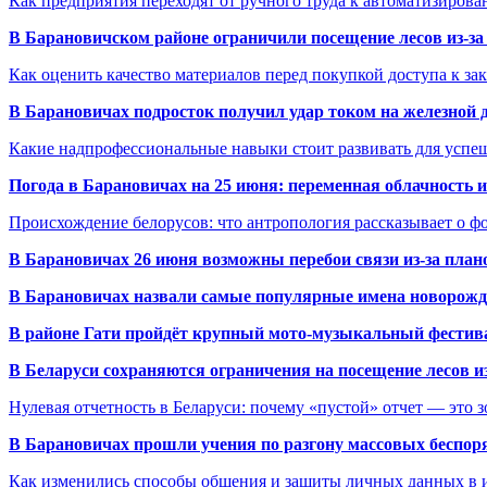
Как предприятия переходят от ручного труда к автоматизиров
В Барановичском районе ограничили посещение лесов из-з
Как оценить качество материалов перед покупкой доступа к з
В Барановичах подросток получил удар током на железной 
Какие надпрофессиональные навыки стоит развивать для успе
Погода в Барановичах на 25 июня: переменная облачность 
Происхождение белорусов: что антропология рассказывает о 
В Барановичах 26 июня возможны перебои связи из-за план
В Барановичах назвали самые популярные имена новорож
В районе Гати пройдёт крупный мото-музыкальный фестива
В Беларуси сохраняются ограничения на посещение лесов и
Нулевая отчетность в Беларуси: почему «пустой» отчет — это 
В Барановичах прошли учения по разгону массовых беспор
Как изменились способы общения и защиты личных данных в 