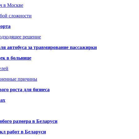
юч в Москве
юбой сложности
порта
подходящее решение
ля автобуса за травмирование пассажирки
ек в больнице
елей
раненные причины
го роста для бизнеса
чах
бого размера в Беларуси
кл работ в Беларуси