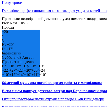
Популярное
Dermatime: профессиональная косметика для ухода за кожей —
Правильно подобранный домашний уход помогает поддерживат
Prev
Next
1 из 3
Погода
+
20
°
C
H:
+
20°
L:
+
12°
Барановичи
Суббота, 08 Август
Прогноз на неделю
Вс
Пн
Вт
Ср
Чт
Пт
+
22°
+
27°
+
22°
+
20°
+
20°
+
24°
+
10°
+
12°
+
14°
+
10°
+
11°
+
10°
64-летний мужчина погиб во время работы с мотоблоком
В спальном корпусе детского лагеря под Барановичами пр
Отец по неосторожности отрубил пальцы 13-летней дочери