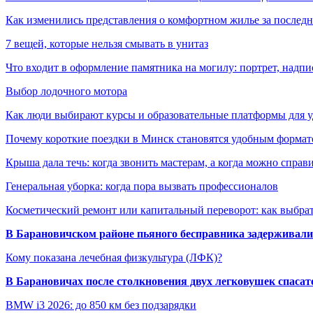
Как изменились представления о комфортном жилье за последни
7 вещей, которые нельзя смывать в унитаз
Что входит в оформление памятника на могилу: портрет, надпис
Выбор лодочного мотора
Как люди выбирают курсы и образовательные платформы для 
Почему короткие поездки в Минск становятся удобным формат
Крыша дала течь: когда звонить мастерам, а когда можно справ
Генеральная уборка: когда пора вызвать профессионалов
Косметический ремонт или капитальный переворот: как выбрат
В Барановичском районе пьяного бесправника задерживали 
Кому показана лечебная физкультура (ЛФК)?
В Барановичах после столкновения двух легковушек спаса
BMW i3 2026: до 850 км без подзарядки