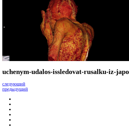
uchenym-udalos-issledovat-rusalku-iz-ja
следующий
предыдущий