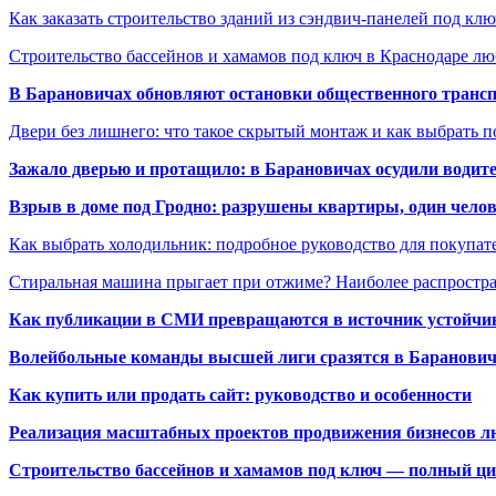
Как заказать строительство зданий из сэндвич-панелей под кл
Строительство бассейнов и хамамов под ключ в Краснодаре л
В Барановичах обновляют остановки общественного транс
Двери без лишнего: что такое скрытый монтаж и как выбрать 
Зажало дверью и протащило: в Барановичах осудили водите
Взрыв в доме под Гродно: разрушены квартиры, один челов
Как выбрать холодильник: подробное руководство для покупат
Стиральная машина прыгает при отжиме? Наиболее распрост
Как публикации в СМИ превращаются в источник устойчиво
Волейбольные команды высшей лиги сразятся в Баранови
Как купить или продать сайт: руководство и особенности
Реализация масштабных проектов продвижения бизнесов лю
Строительство бассейнов и хамамов под ключ — полный ци