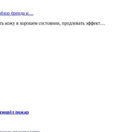
 обзор бренда и…
ь кожу в хорошем состоянии, продлевать эффект…
оизошёл пожар