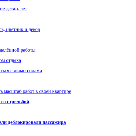
е десять лет
ь, цветник и декор
удалённой работы
ом отдыха
иться своими силами
ь масштаб работ в своей квартире
со стрельбой
тели деблокировали пассажира