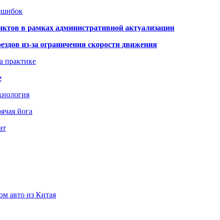
 ошибок
нктов в рамках административной актуализации
здов из-за ограничения скорости движения
а практике
е
хнология
ячая йога
ат
ом авто из Китая