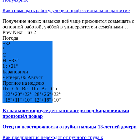
Как совмещать работу, учёбу и профессиональное развитие
Получение новых навыков всё чаще приходится совмещать с
основной работой, учёбой в университете и семейными…
Prev
Next
1 из 2
Погода
+
32
°
C
H:
+
33°
L:
+
21°
Барановичи
Четверг, 06 Август
Прогноз на неделю
Пт
Сб
Вс
Пн
Вт
Ср
+
22°
+
20°
+
22°
+
28°
+
26°
+
22°
+
15°
+
11°
+
10°
+
12°
+
16°
+
10°
В спальном корпусе детского лагеря под Барановичами
произошёл пожар
Отец по неосторожности отрубил пальцы 13-летней дочери
Как предприятия переходят от ручного труда к