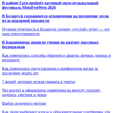
В районе Гати пройдёт крупный мото-музыкальный
фестиваль MotoFestWest 2026
В Беларуси сохраняются ограничения на посещение лесов
из-за пожарной опасности
Нулевая отчетность в Беларуси: почему «пустой» отчет — это
зона ответственности
В Барановичах прошли учения по разгону массовых
беспорядков
Как изменились способы общения и защиты личных данных в
интернете
Как изменились представления о комфортном жилье за
последние десять лет
7 вещей, которые нельзя смывать в унитаз
Что входит в оформление памятника на могилу: портрет,
надпись, цветник и декор
Выбор лодочного мотора
Как люди выбирают курсы и образовательные платформы для