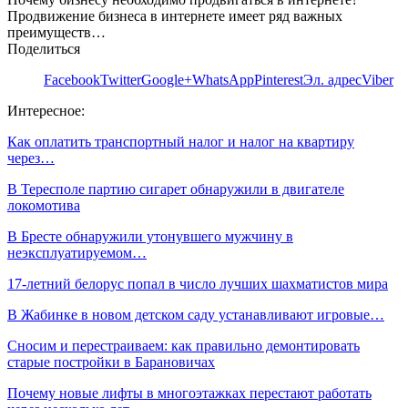
Продвижение бизнеса в интернете имеет ряд важных
преимуществ…
Поделиться
Facebook
Twitter
Google+
WhatsApp
Pinterest
Эл. адрес
Viber
Интересное:
Как оплатить транспортный налог и налог на квартиру
через…
В Тересполе партию сигарет обнаружили в двигателе
локомотива
В Бресте обнаружили утонувшего мужчину в
неэксплуатируемом…
17-летний белорус попал в число лучших шахматистов мира
В Жабинке в новом детском саду устанавливают игровые…
Сносим и перестраиваем: как правильно демонтировать
старые постройки в Барановичах
Почему новые лифты в многоэтажках перестают работать