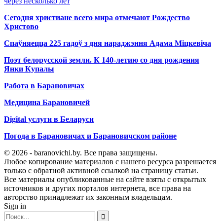
через несколько лет
Сегодня христиане всего мира отмечают Рождество
Христово
Спаўняецца 225 гадоў з дня нараджэння Адама Міцкевіча
Поэт белорусской земли. К 140-летию со дня рождения
Янки Купалы
Работа в Барановичах
Медицина Барановичей
Digital услуги в Беларуси
Погода в Барановичах и Барановичском районе
© 2026 - baranovichi.by. Все права защищены.
Любое копирование материалов с нашего ресурса разрешается
только с обратной активной ссылкой на страницу статьи.
Все материалы опубликованные на сайте взяты с открытых
источников и других порталов интернета, все права на
авторство принадлежат их законным владельцам.
Sign in