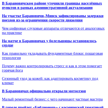
В Барановичском районе уточнили границы населённых
пунктов в рамках административной актуализации
На участке Барановичи–Минск зафиксированы задержки
поездов из-за ограничения скорости движения
Чем цифровые слуховые аппараты отличаются от аналоговых
на практике
На матче в Барановичах у болельщицы остановилось
сердце
Как правильно укладывать фундаментные блоки: пошаговая
технология
Почему важно контролировать стресс и как в этом помогает
горячая йога
Сезонный уход за кожей: как адаптировать косметику под
климат
В Барановичах официально открыли мотосезон
Малый ремонтный бизнес: с чего начинают частные мастера
В городе пройдет «Библионочь» с космической тематикой