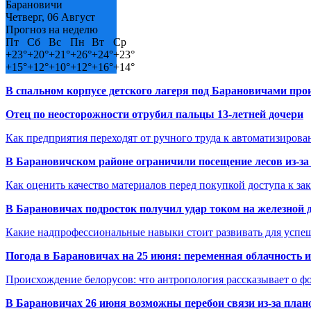
Барановичи
Четверг, 06 Август
Прогноз на неделю
Пт
Сб
Вс
Пн
Вт
Ср
+
23°
+
20°
+
21°
+
26°
+
24°
+
23°
+
15°
+
12°
+
10°
+
12°
+
16°
+
14°
В спальном корпусе детского лагеря под Барановичами пр
Отец по неосторожности отрубил пальцы 13-летней дочери
Как предприятия переходят от ручного труда к автоматизиров
В Барановичском районе ограничили посещение лесов из-з
Как оценить качество материалов перед покупкой доступа к з
В Барановичах подросток получил удар током на железной 
Какие надпрофессиональные навыки стоит развивать для успе
Погода в Барановичах на 25 июня: переменная облачность 
Происхождение белорусов: что антропология рассказывает о 
В Барановичах 26 июня возможны перебои связи из-за план