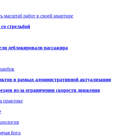
ь масштаб работ в своей квартире
со стрельбой
тели деблокировали пассажира
 ошибок
нктов в рамках административной актуализации
здов из-за ограничения скорости движения
а практике
е
хнология
ячая йога