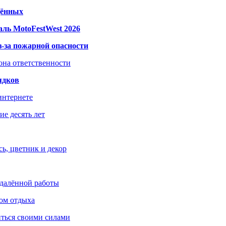
дённых
ль MotoFestWest 2026
з-за пожарной опасности
зона ответственности
ядков
интернете
е десять лет
ь, цветник и декор
удалённой работы
ом отдыха
иться своими силами