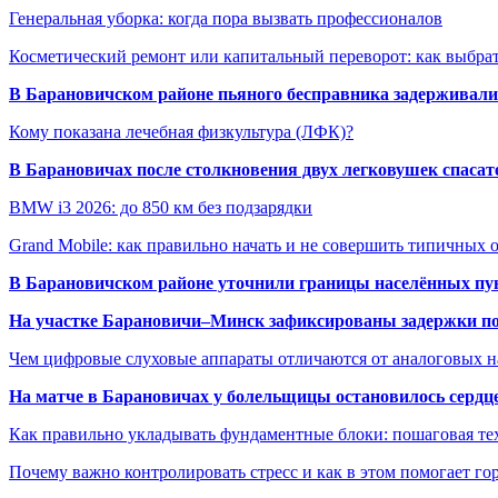
Генеральная уборка: когда пора вызвать профессионалов
Косметический ремонт или капитальный переворот: как выбрат
В Барановичском районе пьяного бесправника задерживали 
Кому показана лечебная физкультура (ЛФК)?
В Барановичах после столкновения двух легковушек спаса
BMW i3 2026: до 850 км без подзарядки
Grand Mobile: как правильно начать и не совершить типичных
В Барановичском районе уточнили границы населённых пу
На участке Барановичи–Минск зафиксированы задержки пое
Чем цифровые слуховые аппараты отличаются от аналоговых н
На матче в Барановичах у болельщицы остановилось сердц
Как правильно укладывать фундаментные блоки: пошаговая те
Почему важно контролировать стресс и как в этом помогает гор