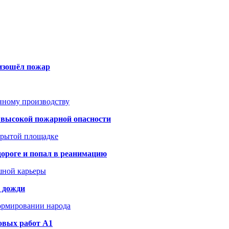
оизошёл пожар
анному производству
а высокой пожарной опасности
акрытой площадке
дороге и попал в реанимацию
шной карьеры
и дожди
формировании народа
овых работ A1