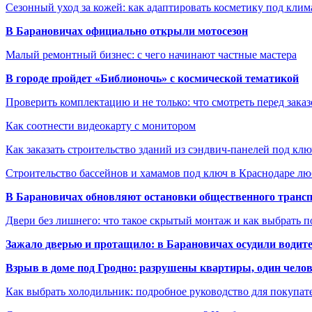
Сезонный уход за кожей: как адаптировать косметику под клим
В Барановичах официально открыли мотосезон
Малый ремонтный бизнес: с чего начинают частные мастера
В городе пройдет «Библионочь» с космической тематикой
Проверить комплектацию и не только: что смотреть перед заказ
Как соотнести видеокарту с монитором
Как заказать строительство зданий из сэндвич-панелей под кл
Строительство бассейнов и хамамов под ключ в Краснодаре л
В Барановичах обновляют остановки общественного транс
Двери без лишнего: что такое скрытый монтаж и как выбрать 
Зажало дверью и протащило: в Барановичах осудили водите
Взрыв в доме под Гродно: разрушены квартиры, один челов
Как выбрать холодильник: подробное руководство для покупат