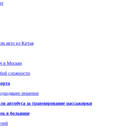
ат
ом авто из Китая
юч в Москве
юбой сложности
порта
подходящее решение
ля автобуса за травмирование пассажирки
ек в больнице
елей