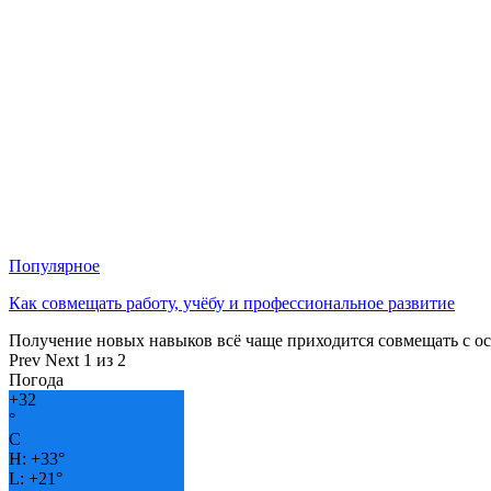
Популярное
Как совмещать работу, учёбу и профессиональное развитие
Получение новых навыков всё чаще приходится совмещать с о
Prev
Next
1 из 2
Погода
+
32
°
C
H:
+
33°
L:
+
21°