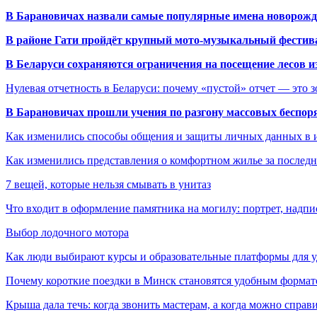
В Барановичах назвали самые популярные имена новорож
В районе Гати пройдёт крупный мото-музыкальный фестива
В Беларуси сохраняются ограничения на посещение лесов и
Нулевая отчетность в Беларуси: почему «пустой» отчет — это 
В Барановичах прошли учения по разгону массовых беспор
Как изменились способы общения и защиты личных данных в 
Как изменились представления о комфортном жилье за последни
7 вещей, которые нельзя смывать в унитаз
Что входит в оформление памятника на могилу: портрет, надпис
Выбор лодочного мотора
Как люди выбирают курсы и образовательные платформы для 
Почему короткие поездки в Минск становятся удобным формат
Крыша дала течь: когда звонить мастерам, а когда можно справ