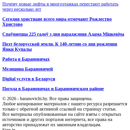
Почему новые лифты в многоэтажках перестают работать
через несколько лет
Сегодня христиане всего мира отмечают Рождество
Христово
Спаўняецца 225 гадоў з дня нараджэння Адама Міцкевіча
Поэт белорусской земли. К 140-летию со дня рождения
Янки Купалы
Работа в Барановичах
Медицина Барановичей
Digital услуги в Беларуси
Погода в Барановичах и Барановичском районе
© 2026 - baranovichi.by. Все права защищены.
Любое копирование материалов с нашего ресурса разрешается
только с обратной активной ссылкой на страницу статьи.
Все материалы опубликованные на сайте взяты с открытых
источников и других порталов интернета, все права на
авторство принадлежат их законным владельцам.
Sign in