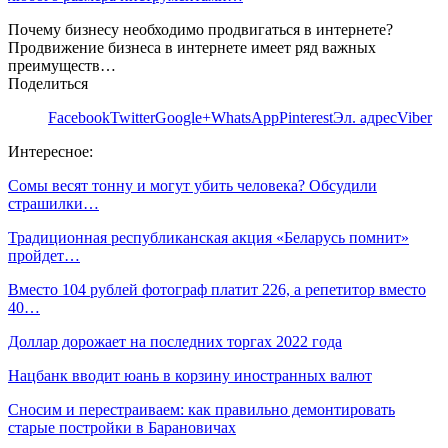
Почему бизнесу необходимо продвигаться в интернете?
Продвижение бизнеса в интернете имеет ряд важных
преимуществ…
Поделиться
Facebook
Twitter
Google+
WhatsApp
Pinterest
Эл. адрес
Viber
Интересное:
Сомы весят тонну и могут убить человека? Обсудили
страшилки…
Традиционная республиканская акция «Беларусь помнит»
пройдет…
Вместо 104 рублей фотограф платит 226, а репетитор вместо
40…
Доллар дорожает на последних торгах 2022 года
Нацбанк вводит юань в корзину иностранных валют
Сносим и перестраиваем: как правильно демонтировать
старые постройки в Барановичах