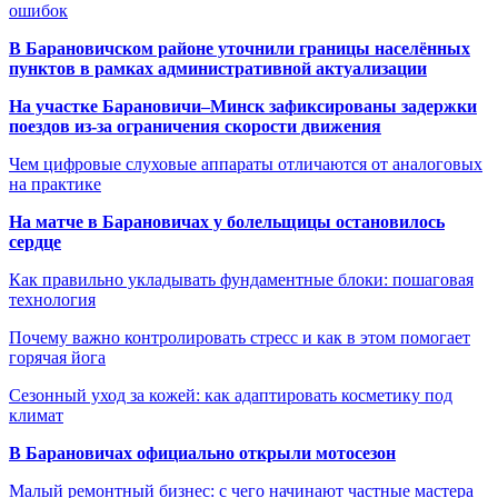
ошибок
В Барановичском районе уточнили границы населённых
пунктов в рамках административной актуализации
На участке Барановичи–Минск зафиксированы задержки
поездов из-за ограничения скорости движения
Чем цифровые слуховые аппараты отличаются от аналоговых
на практике
На матче в Барановичах у болельщицы остановилось
сердце
Как правильно укладывать фундаментные блоки: пошаговая
технология
Почему важно контролировать стресс и как в этом помогает
горячая йога
Сезонный уход за кожей: как адаптировать косметику под
климат
В Барановичах официально открыли мотосезон
Малый ремонтный бизнес: с чего начинают частные мастера