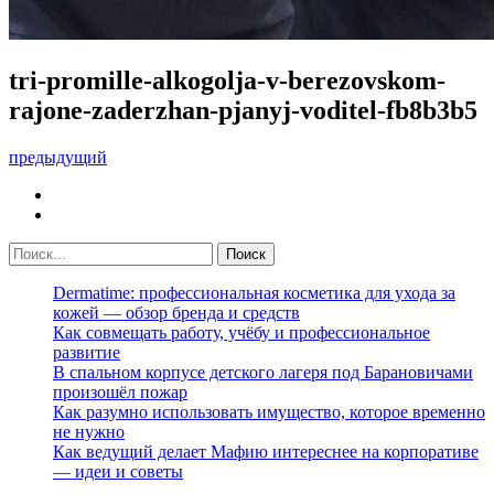
tri-promille-alkogolja-v-berezovskom-
rajone-zaderzhan-pjanyj-voditel-fb8b3b5
предыдущий
Dermatime: профессиональная косметика для ухода за
кожей — обзор бренда и средств
Как совмещать работу, учёбу и профессиональное
развитие
В спальном корпусе детского лагеря под Барановичами
произошёл пожар
Как разумно использовать имущество, которое временно
не нужно
Как ведущий делает Мафию интереснее на корпоративе
— идеи и советы