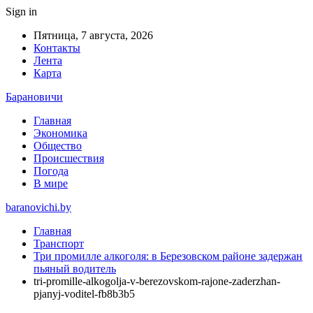
Sign in
Пятница, 7 августа, 2026
Контакты
Лента
Карта
Барановичи
Главная
Экономика
Общество
Происшествия
Погода
В мире
baranovichi.by
Главная
Транспорт
Три промилле алкоголя: в Березовском районе задержан
пьяный водитель
tri-promille-alkogolja-v-berezovskom-rajone-zaderzhan-
pjanyj-voditel-fb8b3b5