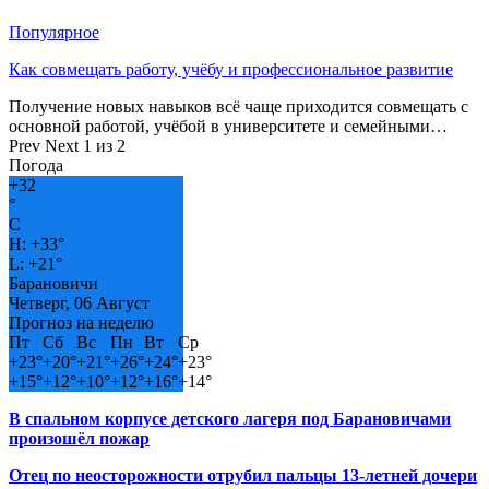
Популярное
Как совмещать работу, учёбу и профессиональное развитие
Получение новых навыков всё чаще приходится совмещать с
основной работой, учёбой в университете и семейными…
Prev
Next
1 из 2
Погода
+
32
°
C
H:
+
33°
L:
+
21°
Барановичи
Четверг, 06 Август
Прогноз на неделю
Пт
Сб
Вс
Пн
Вт
Ср
+
23°
+
20°
+
21°
+
26°
+
24°
+
23°
+
15°
+
12°
+
10°
+
12°
+
16°
+
14°
В спальном корпусе детского лагеря под Барановичами
произошёл пожар
Отец по неосторожности отрубил пальцы 13-летней дочери