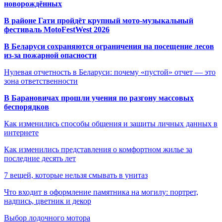
новорождённых
В районе Гати пройдёт крупный мото-музыкальный
фестиваль MotoFestWest 2026
В Беларуси сохраняются ограничения на посещение лесов
из-за пожарной опасности
Нулевая отчетность в Беларуси: почему «пустой» отчет — это
зона ответственности
В Барановичах прошли учения по разгону массовых
беспорядков
Как изменились способы общения и защиты личных данных в
интернете
Как изменились представления о комфортном жилье за
последние десять лет
7 вещей, которые нельзя смывать в унитаз
Что входит в оформление памятника на могилу: портрет,
надпись, цветник и декор
Выбор лодочного мотора