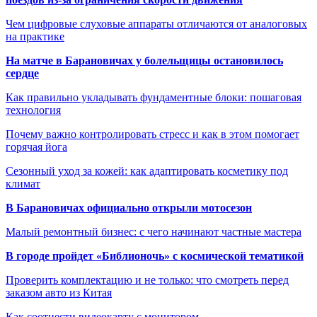
Чем цифровые слуховые аппараты отличаются от аналоговых
на практике
На матче в Барановичах у болельщицы остановилось
сердце
Как правильно укладывать фундаментные блоки: пошаговая
технология
Почему важно контролировать стресс и как в этом помогает
горячая йога
Сезонный уход за кожей: как адаптировать косметику под
климат
В Барановичах официально открыли мотосезон
Малый ремонтный бизнес: с чего начинают частные мастера
В городе пройдет «Библионочь» с космической тематикой
Проверить комплектацию и не только: что смотреть перед
заказом авто из Китая
Как соотнести видеокарту с монитором