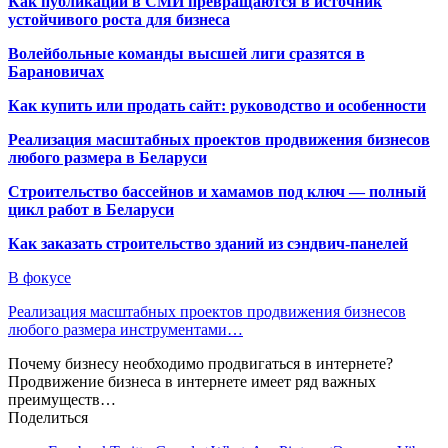
Как публикации в СМИ превращаются в источник
устойчивого роста для бизнеса
Волейбольные команды высшей лиги сразятся в
Барановичах
Как купить или продать сайт: руководство и особенности
Реализация масштабных проектов продвижения бизнесов
любого размера в Беларуси
Строительство бассейнов и хамамов под ключ — полный
цикл работ в Беларуси
Как заказать строительство зданий из сэндвич-панелей
В фокусе
Реализация масштабных проектов продвижения бизнесов
любого размера инструментами…
Почему бизнесу необходимо продвигаться в интернете?
Продвижение бизнеса в интернете имеет ряд важных
преимуществ…
Поделиться