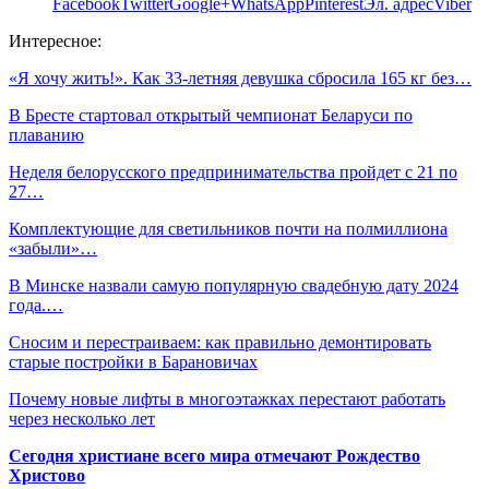
Facebook
Twitter
Google+
WhatsApp
Pinterest
Эл. адрес
Viber
Интересное:
«Я хочу жить!». Как 33-летняя девушка сбросила 165 кг без…
В Бресте стартовал открытый чемпионат Беларуси по
плаванию
Неделя белорусского предпринимательства пройдет с 21 по
27…
Комплектующие для светильников почти на полмиллиона
«забыли»…
В Минске назвали самую популярную свадебную дату 2024
года.…
Сносим и перестраиваем: как правильно демонтировать
старые постройки в Барановичах
Почему новые лифты в многоэтажках перестают работать
через несколько лет
Сегодня христиане всего мира отмечают Рождество
Христово