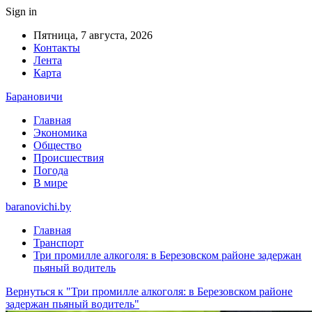
Sign in
Пятница, 7 августа, 2026
Контакты
Лента
Карта
Барановичи
Главная
Экономика
Общество
Происшествия
Погода
В мире
baranovichi.by
Главная
Транспорт
Три промилле алкоголя: в Березовском районе задержан
пьяный водитель
Вернуться к "Три промилле алкоголя: в Березовском районе
задержан пьяный водитель"