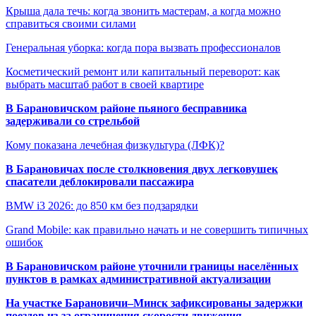
Крыша дала течь: когда звонить мастерам, а когда можно
справиться своими силами
Генеральная уборка: когда пора вызвать профессионалов
Косметический ремонт или капитальный переворот: как
выбрать масштаб работ в своей квартире
В Барановичском районе пьяного бесправника
задерживали со стрельбой
Кому показана лечебная физкультура (ЛФК)?
В Барановичах после столкновения двух легковушек
спасатели деблокировали пассажира
BMW i3 2026: до 850 км без подзарядки
Grand Mobile: как правильно начать и не совершить типичных
ошибок
В Барановичском районе уточнили границы населённых
пунктов в рамках административной актуализации
На участке Барановичи–Минск зафиксированы задержки
поездов из-за ограничения скорости движения