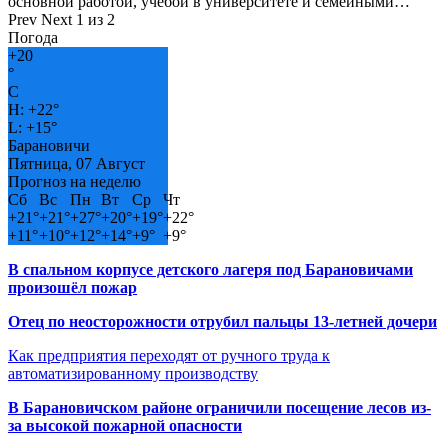
основной работой, учёбой в университете и семейными…
Prev
Next
1 из 2
Погода
+
20
°
C
H:
+
22°
L:
+
15°
Барановичи
Пятница, 07 Август
Прогноз на неделю
Сб
Вс
Пн
Вт
Ср
Чт
+
21°
+
21°
+
27°
+
20°
+
19°
+
22°
+
11°
+
10°
+
12°
+
14°
+
9°
+
9°
В спальном корпусе детского лагеря под Барановичами
произошёл пожар
Отец по неосторожности отрубил пальцы 13-летней дочери
Как предприятия переходят от ручного труда к
автоматизированному производству
В Барановичском районе ограничили посещение лесов из-
за высокой пожарной опасности