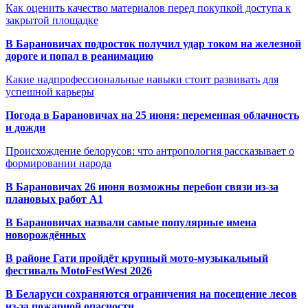
Как оценить качество материалов перед покупкой доступа к
закрытой площадке
В Барановичах подросток получил удар током на железной
дороге и попал в реанимацию
Какие надпрофессиональные навыки стоит развивать для
успешной карьеры
Погода в Барановичах на 25 июня: переменная облачность
и дожди
Происхождение белорусов: что антропология рассказывает о
формировании народа
В Барановичах 26 июня возможны перебои связи из-за
плановых работ A1
В Барановичах назвали самые популярные имена
новорождённых
В районе Гати пройдёт крупный мото-музыкальный
фестиваль MotoFestWest 2026
В Беларуси сохраняются ограничения на посещение лесов
из-за пожарной опасности