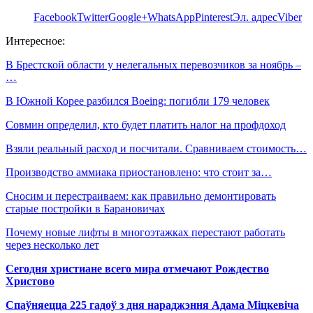
Facebook
Twitter
Google+
WhatsApp
Pinterest
Эл. адрес
Viber
Интересное:
В Брестской области у нелегальных перевозчиков за ноябрь –
…
В Южной Корее разбился Boeing: погибли 179 человек
Совмин определил, кто будет платить налог на профдоход
Взяли реальный расход и посчитали. Сравниваем стоимость…
Производство аммиака приостановлено: что стоит за…
Сносим и перестраиваем: как правильно демонтировать
старые постройки в Барановичах
Почему новые лифты в многоэтажках перестают работать
через несколько лет
Сегодня христиане всего мира отмечают Рождество
Христово
Спаўняецца 225 гадоў з дня нараджэння Адама Міцкевіча