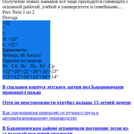
Получение новых навыков всё чаще приходится совмещать с
основной работой, учёбой в университете и семейными…
Prev
Next
1 из 2
Погода
+
32
°
C
H:
+
33°
L:
+
21°
Барановичи
Четверг, 06 Август
Прогноз на неделю
Пт
Сб
Вс
Пн
Вт
Ср
+
22°
+
20°
+
21°
+
26°
+
24°
+
23°
+
15°
+
12°
+
10°
+
12°
+
16°
+
14°
В спальном корпусе детского лагеря под Барановичами
произошёл пожар
Отец по неосторожности отрубил пальцы 13-летней дочери
Как предприятия переходят от ручного труда к
автоматизированному производству
В Барановичском районе ограничили посещение лесов из-
за высокой пожарной опасности