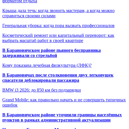
форматом отдыха
Крыша дала течь: когда звонить мастерам, а когда можно
справиться своими силами
Генеральная уборка: когда пора вызвать профессионалов
Косметический ремонт или капитальный переворот: как
выбрать масштаб работ в своей квартире
В Барановичском районе пьяного бесправника
задерживали со стрельбой
Кому показана лечебная физкультура (ЛФК)?
В Барановичах после столкновения двух легковушек
спасатели деблокировали пассажира
BMW i3 2026: до 850 км без подзарядки
Grand Mobile: как правильно начать и не совершить типичных
ошибок
В Барановичском районе уточнили границы населённых
пунктов в рамках административной актуализации