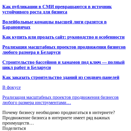
Как публикации в СМИ превращаются в источник
устойчивого роста для бизнеса
Волейбольные команды высшей лиги сразятся в
Барановичах
Как купить или продать сайт: руководство и особенности
Реализация масштабных проектов продвижения бизнесов
любого размера в Беларуси
Строительство бассейнов и хамамов под ключ — полный
цикл работ в Беларуси
Как заказать строительство зданий из сэндвич-панелей
В фокусе
Реализация масштабных проектов продвижения бизнесов
любого размера инструментами…
Почему бизнесу необходимо продвигаться в интернете?
Продвижение бизнеса в интернете имеет ряд важных
преимуществ…
Поделиться