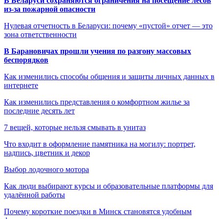
В Беларуси сохраняются ограничения на посещение лесов
из-за пожарной опасности
Нулевая отчетность в Беларуси: почему «пустой» отчет — это
зона ответственности
В Барановичах прошли учения по разгону массовых
беспорядков
Как изменились способы общения и защиты личных данных в
интернете
Как изменились представления о комфортном жилье за
последние десять лет
7 вещей, которые нельзя смывать в унитаз
Что входит в оформление памятника на могилу: портрет,
надпись, цветник и декор
Выбор лодочного мотора
Как люди выбирают курсы и образовательные платформы для
удалённой работы
Почему короткие поездки в Минск становятся удобным