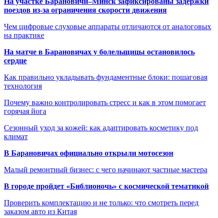
На участке Барановичи–Минск зафиксированы задержки
поездов из-за ограничения скорости движения
Чем цифровые слуховые аппараты отличаются от аналоговых
на практике
На матче в Барановичах у болельщицы остановилось
сердце
Как правильно укладывать фундаментные блоки: пошаговая
технология
Почему важно контролировать стресс и как в этом помогает
горячая йога
Сезонный уход за кожей: как адаптировать косметику под
климат
В Барановичах официально открыли мотосезон
Малый ремонтный бизнес: с чего начинают частные мастера
В городе пройдет «Библионочь» с космической тематикой
Проверить комплектацию и не только: что смотреть перед
заказом авто из Китая