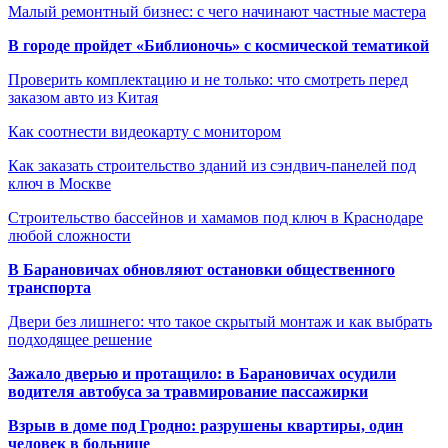
Малый ремонтный бизнес: с чего начинают частные мастера
В городе пройдет «Библионочь» с космической тематикой
Проверить комплектацию и не только: что смотреть перед
заказом авто из Китая
Как соотнести видеокарту с монитором
Как заказать строительство зданий из сэндвич-панелей под
ключ в Москве
Строительство бассейнов и хамамов под ключ в Краснодаре
любой сложности
В Барановичах обновляют остановки общественного
транспорта
Двери без лишнего: что такое скрытый монтаж и как выбрать
подходящее решение
Зажало дверью и протащило: в Барановичах осудили
водителя автобуса за травмирование пассажирки
Взрыв в доме под Гродно: разрушены квартиры, один
человек в больнице