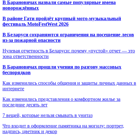
В Барановичах назвали самые популярные имена
новорождённых
В районе Гати пройдёт крупный мото-музыкальный
фестиваль MotoFestWest 2026
В Беларуси сохраняются ограничения на посещение лесов
из-за пожарной опасности
Нулевая отчетность в Беларуси: почему «пустой» отчет — это
зона ответственности
В Барановичах прошли учения по разгону массовых
беспорядков
Как изменились способы общения и защиты личных данных в
интернете
Как изменились представления о комфортном жилье за
последние десять лет
7 вещей, которые нельзя смывать в унитаз
Что входит в оформление памятника на могилу: портрет,
надпись, цветник и декор