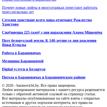
Почему новые лифты в многоэтажках перестают работать
через несколько лет
Сегодня христиане всего мира отмечают Рождество
Христово
Спаўняецца 225 гадоў з дня нараджэння Адама Міцкевіча
Поэт белорусской земли. К 140-летию со дня рождения
Янки Купалы
Работа в Барановичах
Медицина Барановичей
Digital услуги в Беларуси
Погода в Барановичах и Барановичском районе
© 2026 - baranovichi.by. Все права защищены.
Любое копирование материалов с нашего ресурса разрешается
только с обратной активной ссылкой на страницу статьи.
Все материалы опубликованные на сайте взяты с открытых
источников и других порталов интернета, все права на
авторство принадлежат их законным владельцам.