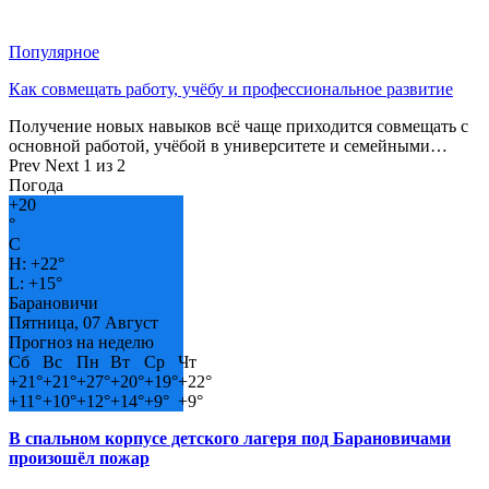
Популярное
Как совмещать работу, учёбу и профессиональное развитие
Получение новых навыков всё чаще приходится совмещать с
основной работой, учёбой в университете и семейными…
Prev
Next
1 из 2
Погода
+
20
°
C
H:
+
22°
L:
+
15°
Барановичи
Пятница, 07 Август
Прогноз на неделю
Сб
Вс
Пн
Вт
Ср
Чт
+
21°
+
21°
+
27°
+
20°
+
19°
+
22°
+
11°
+
10°
+
12°
+
14°
+
9°
+
9°
В спальном корпусе детского лагеря под Барановичами
произошёл пожар