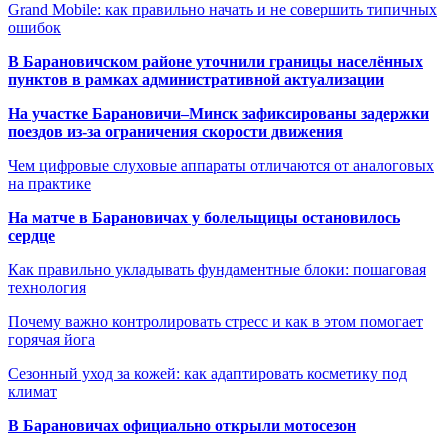
Grand Mobile: как правильно начать и не совершить типичных
ошибок
В Барановичском районе уточнили границы населённых
пунктов в рамках административной актуализации
На участке Барановичи–Минск зафиксированы задержки
поездов из-за ограничения скорости движения
Чем цифровые слуховые аппараты отличаются от аналоговых
на практике
На матче в Барановичах у болельщицы остановилось
сердце
Как правильно укладывать фундаментные блоки: пошаговая
технология
Почему важно контролировать стресс и как в этом помогает
горячая йога
Сезонный уход за кожей: как адаптировать косметику под
климат
В Барановичах официально открыли мотосезон