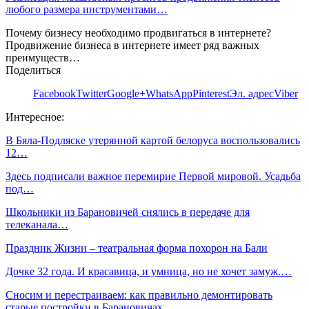
любого размера инструментами…
Почему бизнесу необходимо продвигаться в интернете?
Продвижение бизнеса в интернете имеет ряд важных
преимуществ…
Поделиться
Facebook
Twitter
Google+
WhatsApp
Pinterest
Эл. адрес
Viber
Интересное:
В Бяла-Подляске утерянной картой белоруса воспользовались
12…
Здесь подписали важное перемирие Первой мировой. Усадьба
под…
Школьники из Барановичей снялись в передаче для
телеканала…
Праздник Жизни – театральная форма похорон на Бали
Дочке 32 года. И красавица, и умница, но не хочет замуж.…
Сносим и перестраиваем: как правильно демонтировать
старые постройки в Барановичах