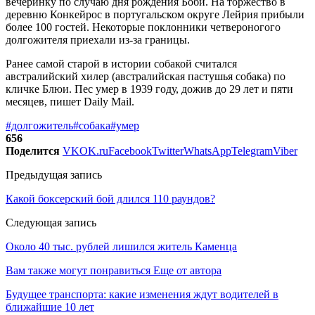
вечеринку по случаю дня рождения Боби. На торжество в
деревню Конкейрос в португальском округе Лейрия прибыли
более 100 гостей. Некоторые поклонники четвероногого
долгожителя приехали из-за границы.
Ранее самой старой в истории собакой считался
австралийский хилер (австралийская пастушья собака) по
кличке Блюи. Пес умер в 1939 году, дожив до 29 лет и пяти
месяцев, пишет Daily Mail.
#долгожитель
#собака
#умер
656
Поделится
VK
OK.ru
Facebook
Twitter
WhatsApp
Telegram
Viber
Предыдущая запись
Какой боксерский бой длился 110 раундов?
Следующая запись
Около 40 тыс. рублей лишился житель Каменца
Вам также могут понравиться
Еще от автора
Будущее транспорта: какие изменения ждут водителей в
ближайшие 10 лет