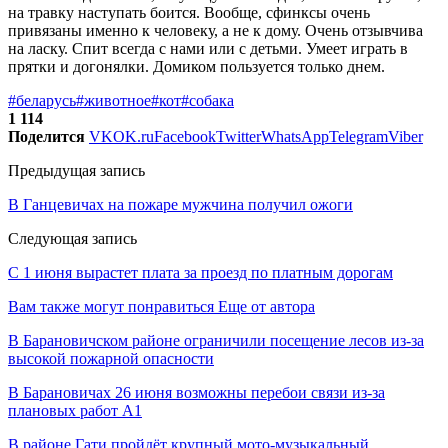
на травку наступать боится. Вообще, сфинксы очень
привязаны именно к человеку, а не к дому. Очень отзывчива
на ласку. Спит всегда с нами или с детьми. Умеет играть в
прятки и догонялки. Домиком пользуется только днем.
#беларусь
#животное
#кот
#собака
1 114
Поделится
VK
OK.ru
Facebook
Twitter
WhatsApp
Telegram
Viber
Предыдущая запись
В Ганцевичах на пожаре мужчина получил ожоги
Следующая запись
С 1 июня вырастет плата за проезд по платным дорогам
Вам также могут понравиться
Еще от автора
В Барановичском районе ограничили посещение лесов из-за
высокой пожарной опасности
В Барановичах 26 июня возможны перебои связи из-за
плановых работ A1
В районе Гати пройдёт крупный мото-музыкальный