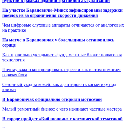
пунктов в рамках административной актуализации
На участке Барановичи–Минск зафиксированы задержки
поездов из-за ограничения скорости движения
Чем цифровые слуховые аппараты отличаются от аналоговых
на практике
На матче в Барановичах у болельщицы остановилось
сердце
Как правильно укладывать фундаментные блоки: пошаговая
технология
Почему важно контролировать стресс и как в этом помогает
горячая йога
Сезонный уход за кожей: как адаптировать косметику под
климат
В Барановичах официально открыли мотосезон
Малый ремонтный бизнес: с чего начинают частные мастера
В городе пройдет «Библионочь» с космической тематикой