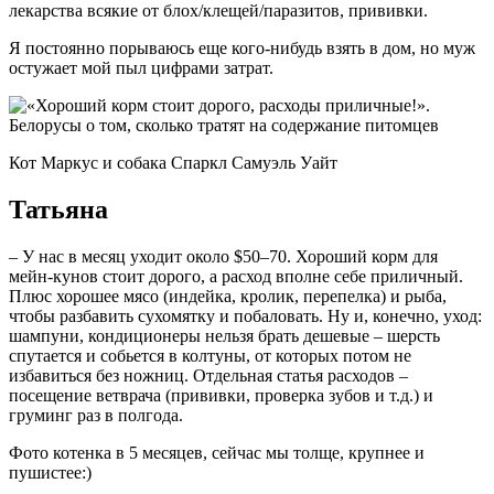
лекарства всякие от блох/клещей/паразитов, прививки.
Я постоянно порываюсь еще кого-нибудь взять в дом, но муж
остужает мой пыл цифрами затрат.
Кот Маркус и собака Спаркл Самуэль Уайт
Татьяна
– У нас в месяц уходит около $50–70. Хороший корм для
мейн-кунов стоит дорого, а расход вполне себе приличный.
Плюс хорошее мясо (индейка, кролик, перепелка) и рыба,
чтобы разбавить сухомятку и побаловать. Ну и, конечно, уход:
шампуни, кондиционеры нельзя брать дешевые – шерсть
спутается и собьется в колтуны, от которых потом не
избавиться без ножниц. Отдельная статья расходов –
посещение ветврача (прививки, проверка зубов и т.д.) и
груминг раз в полгода.
Фото котенка в 5 месяцев, сейчас мы толще, крупнее и
пушистее:)