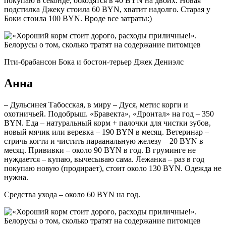
покупаю в секонде, обходятся в 40 BYN на двоих. Новая
подстилка Джеку стоила 60 BYN, хватит надолго. Старая у
Боки стоила 100 BYN. Вроде все затраты:)
Пти-брабансон Бока и бостон-терьер Джек Дениэлс
Анна
– Дульсинея Табосская, в миру – Дуся, метис корги и
охотничьей. Подобрыш. «Бравекта», «Дронтал» на год – 350
BYN. Еда – натуральный корм + палочки для чистки зубов,
новый мячик или веревка – 190 BYN в месяц. Ветеринар –
стричь когти и чистить параанальную железу – 20 BYN в
месяц. Прививки – около 90 BYN в год. В груминге не
нуждается – купаю, вычесываю сама. Лежанка – раз в год
покупаю новую (продирает), стоит около 130 BYN. Одежда не
нужна.
Средства ухода – около 60 BYN на год.