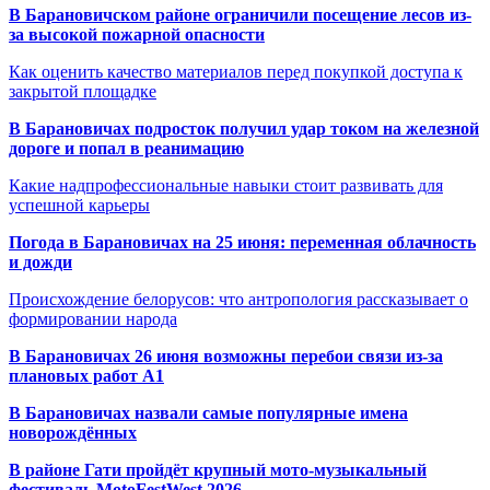
В Барановичском районе ограничили посещение лесов из-
за высокой пожарной опасности
Как оценить качество материалов перед покупкой доступа к
закрытой площадке
В Барановичах подросток получил удар током на железной
дороге и попал в реанимацию
Какие надпрофессиональные навыки стоит развивать для
успешной карьеры
Погода в Барановичах на 25 июня: переменная облачность
и дожди
Происхождение белорусов: что антропология рассказывает о
формировании народа
В Барановичах 26 июня возможны перебои связи из-за
плановых работ A1
В Барановичах назвали самые популярные имена
новорождённых
В районе Гати пройдёт крупный мото-музыкальный
фестиваль MotoFestWest 2026