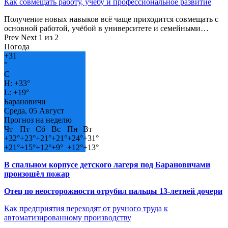
Как совмещать работу, учёбу и профессиональное развитие
Получение новых навыков всё чаще приходится совмещать с
основной работой, учёбой в университете и семейными…
Prev
Next
1 из 2
Погода
+
31
°
C
H:
+
33°
L:
+
19°
Барановичи
Среда, 05 Август
Прогноз на неделю
Чт
Пт
Сб
Вс
Пн
Вт
+
32°
+
23°
+
21°
+
21°
+
24°
+
31°
+
21°
+
15°
+
12°
+
9°
+
12°
+
13°
В спальном корпусе детского лагеря под Барановичами
произошёл пожар
Отец по неосторожности отрубил пальцы 13-летней дочери
Как предприятия переходят от ручного труда к
автоматизированному производству