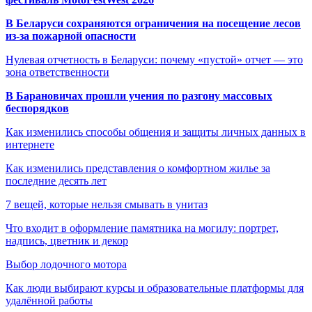
В Беларуси сохраняются ограничения на посещение лесов
из-за пожарной опасности
Нулевая отчетность в Беларуси: почему «пустой» отчет — это
зона ответственности
В Барановичах прошли учения по разгону массовых
беспорядков
Как изменились способы общения и защиты личных данных в
интернете
Как изменились представления о комфортном жилье за
последние десять лет
7 вещей, которые нельзя смывать в унитаз
Что входит в оформление памятника на могилу: портрет,
надпись, цветник и декор
Выбор лодочного мотора
Как люди выбирают курсы и образовательные платформы для
удалённой работы