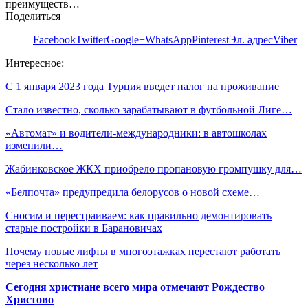
преимуществ…
Поделиться
Facebook
Twitter
Google+
WhatsApp
Pinterest
Эл. адрес
Viber
Интересное:
С 1 января 2023 года Турция введет налог на проживание
Стало известно, сколько зарабатывают в футбольной Лиге…
«Автомат» и водители-международники: в автошколах
изменили…
Жабинковское ЖКХ приобрело пропановую громпушку для…
«Белпочта» предупредила белорусов о новой схеме…
Сносим и перестраиваем: как правильно демонтировать
старые постройки в Барановичах
Почему новые лифты в многоэтажках перестают работать
через несколько лет
Сегодня христиане всего мира отмечают Рождество
Христово