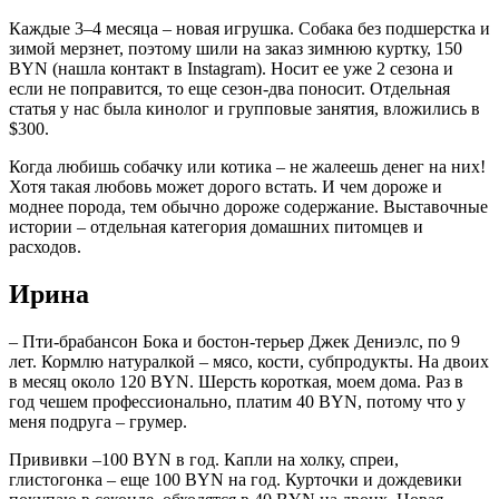
Каждые 3–4 месяца – новая игрушка. Собака без подшерстка и
зимой мерзнет, поэтому шили на заказ зимнюю куртку, 150
BYN (нашла контакт в Instagram). Носит ее уже 2 сезона и
если не поправится, то еще сезон-два поносит. Отдельная
статья у нас была кинолог и групповые занятия, вложились в
$300.
Когда любишь собачку или котика – не жалеешь денег на них!
Хотя такая любовь может дорого встать. И чем дороже и
моднее порода, тем обычно дороже содержание. Выставочные
истории – отдельная категория домашних питомцев и
расходов.
Ирина
– Пти-брабансон Бока и бостон-терьер Джек Дениэлс, по 9
лет. Кормлю натуралкой – мясо, кости, субпродукты. На двоих
в месяц около 120 BYN. Шерсть короткая, моем дома. Раз в
год чешем профессионально, платим 40 BYN, потому что у
меня подруга – грумер.
Прививки –100 BYN в год. Капли на холку, спреи,
глистогонка – еще 100 BYN на год. Курточки и дождевики