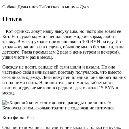
Собака Дульсинея Табосская, в миру – Дуся
Ольга
– Кот-сфинкс. Зовут нашу лысуху Ева, но часто мы зовем ее
Кот. Ест сухой корм и специальные жидкие корма, любит
травку. В месяц уходит примерно около 100 BYN на еду. Из
ухода – купание раз в неделю, обычное мыло без запаха, типа
детского. Глаза промываем 2 раза в день (утром и вечером),
ушки чистим раз в месяц.
Одежду не носит, раньше ей сами шили и вязали. Но она
частенько себя вылизывает, поэтому получалось, что вместо
себя лизала одежку. Дети вяжут ей пледики, она любит на них
и под ними спать. Наполнитель, витамины, таблетки от
глистов и другие мелочи в среднем где-то около 15 BYN в
месяц.
Кот-сфинкс Ева
Она чисто домашняя, на улицу не выходит, только на руках,