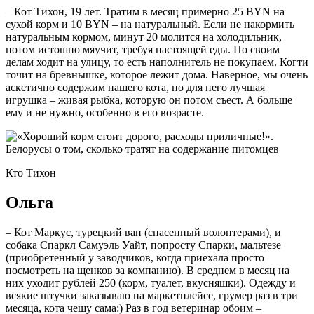
– Кот Тихон, 19 лет. Тратим в месяц примерно 25 BYN на
сухой корм и 10 BYN – на натуральный. Если не накормить
натуральным кормом, минут 20 молится на холодильник,
потом истошно мяучит, требуя настоящей еды. По своим
делам ходит на улицу, то есть наполнитель не покупаем. Когти
точит на бревнышке, которое лежит дома. Наверное, мы очень
аскетично содержим нашего кота, но для него лучшая
игрушка – живая рыбка, которую он потом съест. А больше
ему и не нужно, особенно в его возрасте.
Кто Тихон
Ольга
– Кот Маркус, турецкий ван (спасенный волонтерами), и
собака Спаркл Самуэль Уайт, попросту Спарки, мальтезе
(приобретенный у заводчиков, когда приехала просто
посмотреть на щенков за компанию). В среднем в месяц на
них уходит рублей 250 (корм, туалет, вкусняшки). Одежду и
всякие штучки заказываю на маркетплейсе, грумер раз в три
месяца, кота чешу сама:) Раз в год ветеринар обоим –