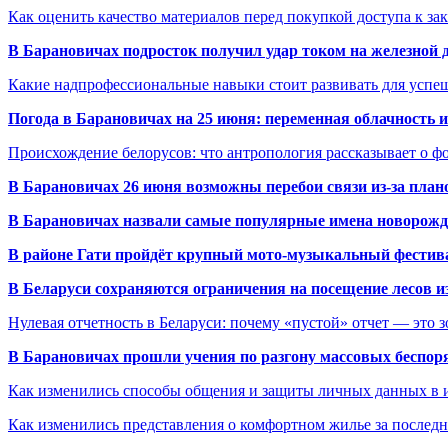
Как оценить качество материалов перед покупкой доступа к з
В Барановичах подросток получил удар током на железной 
Какие надпрофессиональные навыки стоит развивать для успе
Погода в Барановичах на 25 июня: переменная облачность 
Происхождение белорусов: что антропология рассказывает о 
В Барановичах 26 июня возможны перебои связи из-за план
В Барановичах назвали самые популярные имена новорож
В районе Гати пройдёт крупный мото-музыкальный фестива
В Беларуси сохраняются ограничения на посещение лесов и
Нулевая отчетность в Беларуси: почему «пустой» отчет — это 
В Барановичах прошли учения по разгону массовых беспор
Как изменились способы общения и защиты личных данных в 
Как изменились представления о комфортном жилье за последни