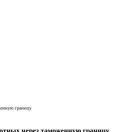
женную границу
вотных через таможенную границу