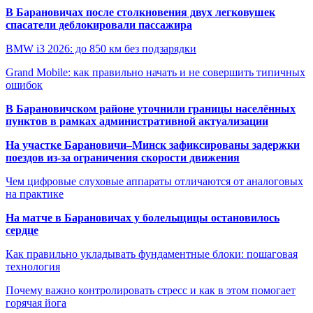
В Барановичах после столкновения двух легковушек
спасатели деблокировали пассажира
BMW i3 2026: до 850 км без подзарядки
Grand Mobile: как правильно начать и не совершить типичных
ошибок
В Барановичском районе уточнили границы населённых
пунктов в рамках административной актуализации
На участке Барановичи–Минск зафиксированы задержки
поездов из-за ограничения скорости движения
Чем цифровые слуховые аппараты отличаются от аналоговых
на практике
На матче в Барановичах у болельщицы остановилось
сердце
Как правильно укладывать фундаментные блоки: пошаговая
технология
Почему важно контролировать стресс и как в этом помогает
горячая йога