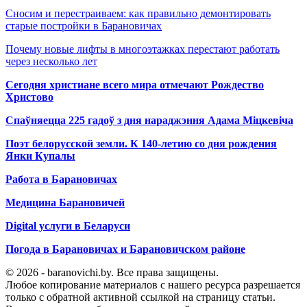
Сносим и перестраиваем: как правильно демонтировать
старые постройки в Барановичах
Почему новые лифты в многоэтажках перестают работать
через несколько лет
Сегодня христиане всего мира отмечают Рождество
Христово
Спаўняецца 225 гадоў з дня нараджэння Адама Міцкевіча
Поэт белорусской земли. К 140-летию со дня рождения
Янки Купалы
Работа в Барановичах
Медицина Барановичей
Digital услуги в Беларуси
Погода в Барановичах и Барановичском районе
© 2026 - baranovichi.by. Все права защищены.
Любое копирование материалов с нашего ресурса разрешается
только с обратной активной ссылкой на страницу статьи.