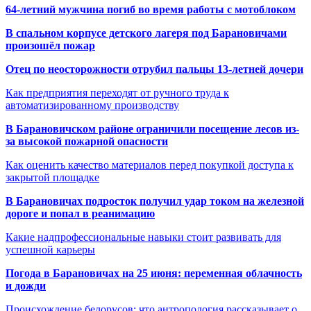
64-летний мужчина погиб во время работы с мотоблоком
В спальном корпусе детского лагеря под Барановичами
произошёл пожар
Отец по неосторожности отрубил пальцы 13-летней дочери
Как предприятия переходят от ручного труда к
автоматизированному производству
В Барановичском районе ограничили посещение лесов из-
за высокой пожарной опасности
Как оценить качество материалов перед покупкой доступа к
закрытой площадке
В Барановичах подросток получил удар током на железной
дороге и попал в реанимацию
Какие надпрофессиональные навыки стоит развивать для
успешной карьеры
Погода в Барановичах на 25 июня: переменная облачность
и дожди
Происхождение белорусов: что антропология рассказывает о