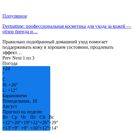
Популярное
Dermatime: профессиональная косметика для ухода за кожей —
обзор бренда и…
Правильно подобранный домашний уход помогает
поддерживать кожу в хорошем состоянии, продлевать
эффект…
Prev
Next
1 из 3
Погода
+
24
°
C
H:
+
26°
L:
+
12°
Барановичи
Понедельник, 10
Август
Прогноз на неделю
Вт
Ср
Чт
Пт
Сб
Вс
+
22°
+
20°
+
19°
+
22°
+
26°
+
29°
+
13°
+
9°
+
9°
+
10°
+
12°
+
14°