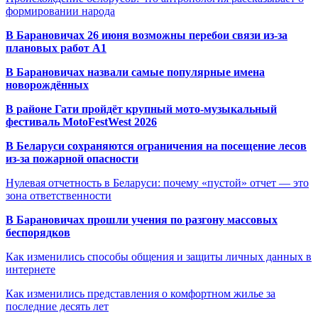
формировании народа
В Барановичах 26 июня возможны перебои связи из-за
плановых работ A1
В Барановичах назвали самые популярные имена
новорождённых
В районе Гати пройдёт крупный мото-музыкальный
фестиваль MotoFestWest 2026
В Беларуси сохраняются ограничения на посещение лесов
из-за пожарной опасности
Нулевая отчетность в Беларуси: почему «пустой» отчет — это
зона ответственности
В Барановичах прошли учения по разгону массовых
беспорядков
Как изменились способы общения и защиты личных данных в
интернете
Как изменились представления о комфортном жилье за
последние десять лет