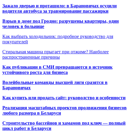
Зажало дверью и протащило: в Барановичах осудили
водителя автобуса за травмирование пассажирки
Взрыв в доме под Гродно: разрушены квартиры, один
человек в больнице
Как выбрать холодильник: подробное руководство для
покупателей
Стиральная машина прыгает при отжиме? Наиболее
распространенные причины
Как публикации в СМИ превращаются в источник
устойчивого роста для бизнеса
Волейбольные команды высшей лиги сразятся в
Барановичах
Как купить или продать сайт: руководство и особенности
Реализация масштабных проектов продвижения бизнесов
любого размера в Беларуси
Строительство бассейнов и хамамов под ключ — полный
цикл работ в Беларуси