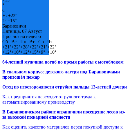
°
C
H:
+
22°
L:
+
15°
Барановичи
Пятница, 07 Август
Прогноз на неделю
Сб
Вс
Пн
Вт
Ср
Чт
+
21°
+
22°
+
28°
+
22°
+
21°
+
22°
+
12°
+
10°
+
12°
+
15°
+
9°
+
10°
64-летний мужчина погиб во время работы с мотоблоком
В спальном корпусе детского лагеря под Барановичами
произошёл пожар
Отец по неосторожности отрубил пальцы 13-летней дочери
Как предприятия переходят от ручного труда к
автоматизированному производству
В Барановичском районе ограничили посещение лесов из-
за высокой пожарной опасности
Как оценить качество материалов перед покупкой доступа к