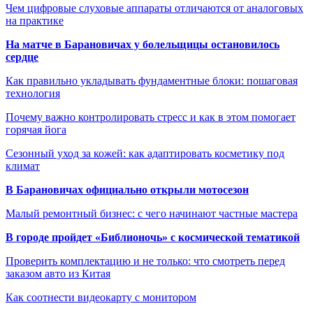
Чем цифровые слуховые аппараты отличаются от аналоговых
на практике
На матче в Барановичах у болельщицы остановилось
сердце
Как правильно укладывать фундаментные блоки: пошаговая
технология
Почему важно контролировать стресс и как в этом помогает
горячая йога
Сезонный уход за кожей: как адаптировать косметику под
климат
В Барановичах официально открыли мотосезон
Малый ремонтный бизнес: с чего начинают частные мастера
В городе пройдет «Библионочь» с космической тематикой
Проверить комплектацию и не только: что смотреть перед
заказом авто из Китая
Как соотнести видеокарту с монитором