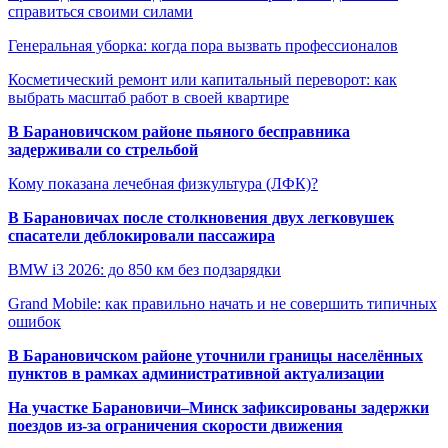
справиться своими силами
Генеральная уборка: когда пора вызвать профессионалов
Косметический ремонт или капитальный переворот: как
выбрать масштаб работ в своей квартире
В Барановичском районе пьяного бесправника
задерживали со стрельбой
Кому показана лечебная физкультура (ЛФК)?
В Барановичах после столкновения двух легковушек
спасатели деблокировали пассажира
BMW i3 2026: до 850 км без подзарядки
Grand Mobile: как правильно начать и не совершить типичных
ошибок
В Барановичском районе уточнили границы населённых
пунктов в рамках административной актуализации
На участке Барановичи–Минск зафиксированы задержки
поездов из-за ограничения скорости движения