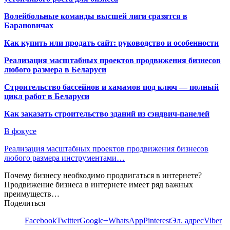
Волейбольные команды высшей лиги сразятся в
Барановичах
Как купить или продать сайт: руководство и особенности
Реализация масштабных проектов продвижения бизнесов
любого размера в Беларуси
Строительство бассейнов и хамамов под ключ — полный
цикл работ в Беларуси
Как заказать строительство зданий из сэндвич-панелей
В фокусе
Реализация масштабных проектов продвижения бизнесов
любого размера инструментами…
Почему бизнесу необходимо продвигаться в интернете?
Продвижение бизнеса в интернете имеет ряд важных
преимуществ…
Поделиться
Facebook
Twitter
Google+
WhatsApp
Pinterest
Эл. адрес
Viber