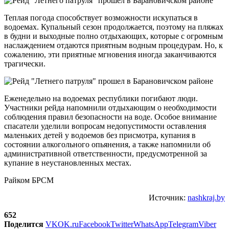
Теплая погода способствует возможности искупаться в
водоемах. Купальный сезон продолжается, поэтому на пляжах
в будни и выходные полно отдыхающих, которые с огромным
наслаждением отдаются приятным водным процедурам. Но, к
сожалению, эти приятные мгновения иногда заканчиваются
трагически.
Еженедельно на водоемах республики погибают люди.
Участники рейда напомнили отдыхающим о необходимости
соблюдения правил безопасности на воде. Особое внимание
спасатели уделили вопросам недопустимости оставления
маленьких детей у водоемов без присмотра, купания в
состоянии алкогольного опьянения, а также напомнили об
административной ответственности, предусмотренной за
купание в неустановленных местах.
Райком БРСМ
Источник:
nashkraj.by
652
Поделится
VK
OK.ru
Facebook
Twitter
WhatsApp
Telegram
Viber