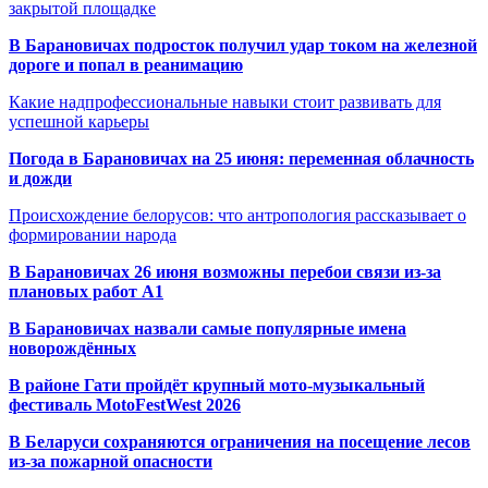
закрытой площадке
В Барановичах подросток получил удар током на железной
дороге и попал в реанимацию
Какие надпрофессиональные навыки стоит развивать для
успешной карьеры
Погода в Барановичах на 25 июня: переменная облачность
и дожди
Происхождение белорусов: что антропология рассказывает о
формировании народа
В Барановичах 26 июня возможны перебои связи из-за
плановых работ A1
В Барановичах назвали самые популярные имена
новорождённых
В районе Гати пройдёт крупный мото-музыкальный
фестиваль MotoFestWest 2026
В Беларуси сохраняются ограничения на посещение лесов
из-за пожарной опасности