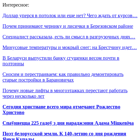
Интересное:
Доллар уперся в потолок или еще нет? Чего ждать от курсов…
Почем принимают чернику и лисички в Березовском районе
Специалист рассказала, есть ли смысл в разгрузочных днях…
Минусовые температуры и мокрый снег: на Брестчину идет…
В Беларуси выпустили банку сгущенки весом почти в
полтонны
Сносим и перестраиваем: как правильно демонтировать
старые постройки в Барановичах
Почему новые лифты в многоэтажках перестают работать
через несколько лет
Сегодня христиане всего мира отмечают Рождество
Христово
Спаўняецца 225 гадоў з дня нараджэння Адама Міцкевіча
Поэт белорусской земли. К 140-летию со дня рождения
Янки Купалы