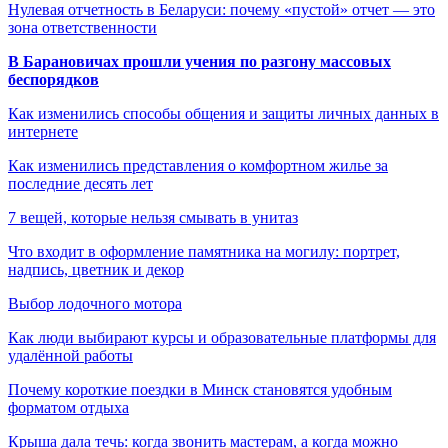
Нулевая отчетность в Беларуси: почему «пустой» отчет — это
зона ответственности
В Барановичах прошли учения по разгону массовых
беспорядков
Как изменились способы общения и защиты личных данных в
интернете
Как изменились представления о комфортном жилье за
последние десять лет
7 вещей, которые нельзя смывать в унитаз
Что входит в оформление памятника на могилу: портрет,
надпись, цветник и декор
Выбор лодочного мотора
Как люди выбирают курсы и образовательные платформы для
удалённой работы
Почему короткие поездки в Минск становятся удобным
форматом отдыха
Крыша дала течь: когда звонить мастерам, а когда можно