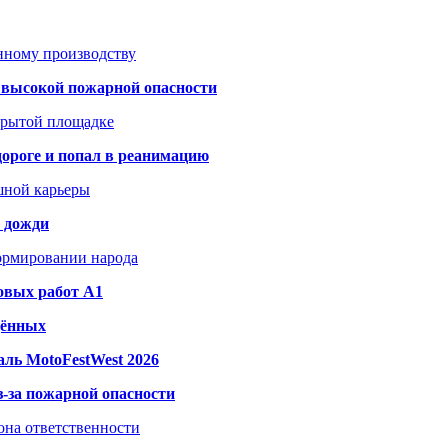
анному производству
а высокой пожарной опасности
акрытой площадке
дороге и попал в реанимацию
шной карьеры
и дожди
формировании народа
овых работ A1
дённых
ль MotoFestWest 2026
з-за пожарной опасности
зона ответственности