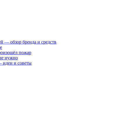
ей — обзор бренда и средств
е
произошёл пожар
 не нужно
— идеи и советы