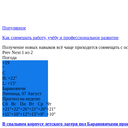
Популярное
Как совмещать работу, учёбу и профессиональное развитие
Получение новых навыков всё чаще приходится совмещать с о
Prev
Next
1 из 2
Погода
+
19
°
C
H:
+
22°
L:
+
15°
Барановичи
Пятница, 07 Август
Прогноз на неделю
Сб
Вс
Пн
Вт
Ср
Чт
+
21°
+
22°
+
26°
+
21°
+
20°
+
21°
+
11°
+
10°
+
12°
+
15°
+
9°
+
10°
В спальном корпусе детского лагеря под Барановичами пр