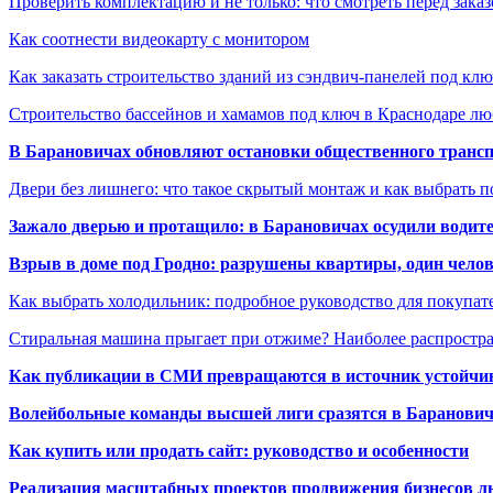
Проверить комплектацию и не только: что смотреть перед заказ
Как соотнести видеокарту с монитором
Как заказать строительство зданий из сэндвич-панелей под кл
Строительство бассейнов и хамамов под ключ в Краснодаре л
В Барановичах обновляют остановки общественного транс
Двери без лишнего: что такое скрытый монтаж и как выбрать 
Зажало дверью и протащило: в Барановичах осудили водите
Взрыв в доме под Гродно: разрушены квартиры, один челов
Как выбрать холодильник: подробное руководство для покупат
Стиральная машина прыгает при отжиме? Наиболее распрост
Как публикации в СМИ превращаются в источник устойчиво
Волейбольные команды высшей лиги сразятся в Баранови
Как купить или продать сайт: руководство и особенности
Реализация масштабных проектов продвижения бизнесов лю