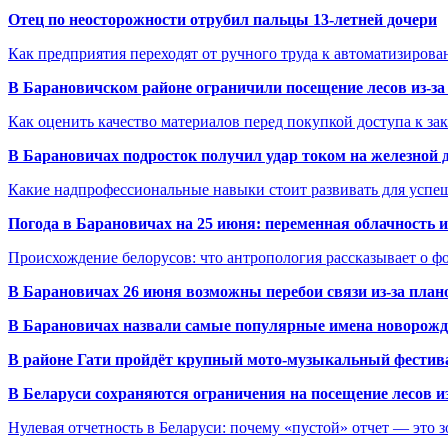
Отец по неосторожности отрубил пальцы 13-летней дочери
Как предприятия переходят от ручного труда к автоматизиров
В Барановичском районе ограничили посещение лесов из-з
Как оценить качество материалов перед покупкой доступа к з
В Барановичах подросток получил удар током на железной 
Какие надпрофессиональные навыки стоит развивать для успе
Погода в Барановичах на 25 июня: переменная облачность 
Происхождение белорусов: что антропология рассказывает о 
В Барановичах 26 июня возможны перебои связи из-за план
В Барановичах назвали самые популярные имена новорож
В районе Гати пройдёт крупный мото-музыкальный фестива
В Беларуси сохраняются ограничения на посещение лесов и
Нулевая отчетность в Беларуси: почему «пустой» отчет — это 