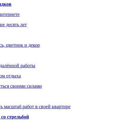
ядков
интернете
е десять лет
ь, цветник и декор
удалённой работы
ом отдыха
иться своими силами
ь масштаб работ в своей квартире
со стрельбой