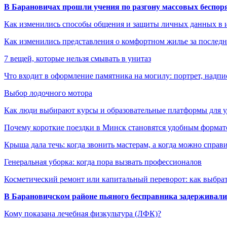
В Барановичах прошли учения по разгону массовых беспор
Как изменились способы общения и защиты личных данных в 
Как изменились представления о комфортном жилье за последни
7 вещей, которые нельзя смывать в унитаз
Что входит в оформление памятника на могилу: портрет, надпис
Выбор лодочного мотора
Как люди выбирают курсы и образовательные платформы для 
Почему короткие поездки в Минск становятся удобным формат
Крыша дала течь: когда звонить мастерам, а когда можно справ
Генеральная уборка: когда пора вызвать профессионалов
Косметический ремонт или капитальный переворот: как выбрат
В Барановичском районе пьяного бесправника задерживали 
Кому показана лечебная физкультура (ЛФК)?