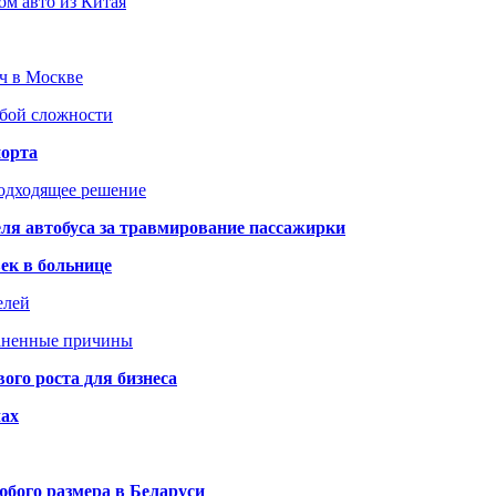
ом авто из Китая
юч в Москве
юбой сложности
порта
подходящее решение
ля автобуса за травмирование пассажирки
ек в больнице
елей
раненные причины
го роста для бизнеса
чах
бого размера в Беларуси