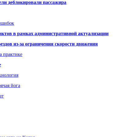
тели деблокировали пассажира
 ошибок
нктов в рамках административной актуализации
здов из-за ограничения скорости движения
а практике
е
хнология
ячая йога
ат