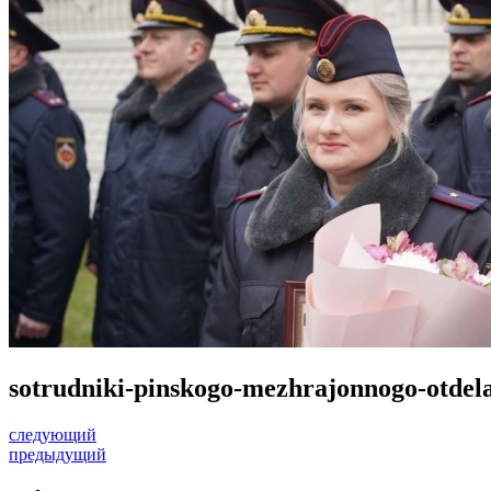
sotrudniki-pinskogo-mezhrajonnogo-otdela
следующий
предыдущий