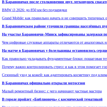
В Барановичах после столкновения двух легковушек спаса
BMW i3 2026: до 850 км без подзарядки
Grand Mobile: как правильно начать и не совершить типичных
В Барановичском районе уточнили границы населённых пу
На участке Барановичи–Минск зафиксированы задержки пое
Чем цифровые слуховые аппараты отличаются от аналоговых н
На матче в Барановичах у болельщицы остановилось сердц
Как правильно укладывать фундаментные блоки: пошаговая те
Почему важно контролировать стресс и как в этом помогает гор
Сезонный уход за кожей: как адаптировать косметику под клим
В Барановичах официально открыли мотосезон
Малый ремонтный бизнес: с чего начинают частные мастера
В городе пройдет «Библионочь» с космической тематикой