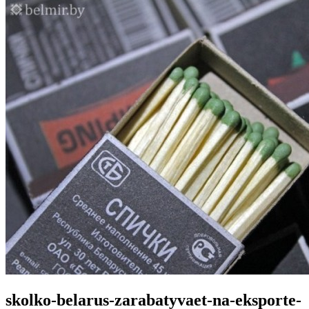
skolko-belarus-zarabatyvaet-na-eksporte-