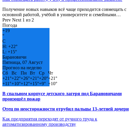
Получение новых навыков всё чаще приходится совмещать с
основной работой, учёбой в университете и семейными…
Prev
Next
1 из 2
Погода
+
19
°
C
H:
+
22°
L:
+
15°
Барановичи
Пятница, 07 Август
Прогноз на неделю
Сб
Вс
Пн
Вт
Ср
Чт
+
21°
+
22°
+
26°
+
21°
+
20°
+
21°
+
11°
+
10°
+
12°
+
15°
+
9°
+
10°
В спальном корпусе детского лагеря под Барановичами
произошёл пожар
Отец по неосторожности отрубил пальцы 13-летней дочери
Как предприятия переходят от ручного труда к
автоматизированному производству