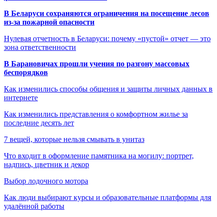
В Беларуси сохраняются ограничения на посещение лесов
из-за пожарной опасности
Нулевая отчетность в Беларуси: почему «пустой» отчет — это
зона ответственности
В Барановичах прошли учения по разгону массовых
беспорядков
Как изменились способы общения и защиты личных данных в
интернете
Как изменились представления о комфортном жилье за
последние десять лет
7 вещей, которые нельзя смывать в унитаз
Что входит в оформление памятника на могилу: портрет,
надпись, цветник и декор
Выбор лодочного мотора
Как люди выбирают курсы и образовательные платформы для
удалённой работы