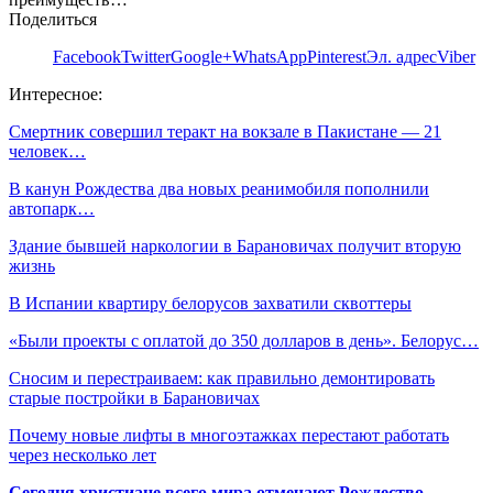
Поделиться
Facebook
Twitter
Google+
WhatsApp
Pinterest
Эл. адрес
Viber
Интересное:
Смертник совершил теракт на вокзале в Пакистане — 21
человек…
В канун Рождества два новых реанимобиля пополнили
автопарк…
Здание бывшей наркологии в Барановичах получит вторую
жизнь
В Испании квартиру белорусов захватили сквоттеры
«Были проекты с оплатой до 350 долларов в день». Белорус…
Сносим и перестраиваем: как правильно демонтировать
старые постройки в Барановичах
Почему новые лифты в многоэтажках перестают работать
через несколько лет
Сегодня христиане всего мира отмечают Рождество