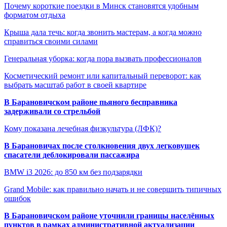
Почему короткие поездки в Минск становятся удобным
форматом отдыха
Крыша дала течь: когда звонить мастерам, а когда можно
справиться своими силами
Генеральная уборка: когда пора вызвать профессионалов
Косметический ремонт или капитальный переворот: как
выбрать масштаб работ в своей квартире
В Барановичском районе пьяного бесправника
задерживали со стрельбой
Кому показана лечебная физкультура (ЛФК)?
В Барановичах после столкновения двух легковушек
спасатели деблокировали пассажира
BMW i3 2026: до 850 км без подзарядки
Grand Mobile: как правильно начать и не совершить типичных
ошибок
В Барановичском районе уточнили границы населённых
пунктов в рамках административной актуализации