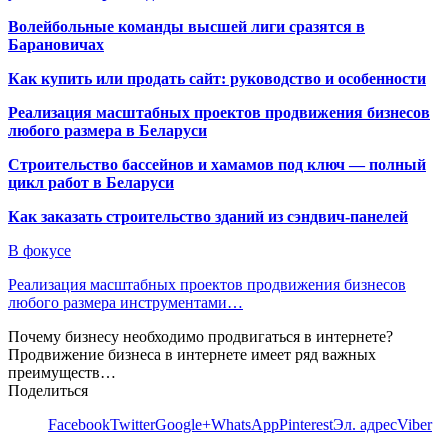
Волейбольные команды высшей лиги сразятся в
Барановичах
Как купить или продать сайт: руководство и особенности
Реализация масштабных проектов продвижения бизнесов
любого размера в Беларуси
Строительство бассейнов и хамамов под ключ — полный
цикл работ в Беларуси
Как заказать строительство зданий из сэндвич-панелей
В фокусе
Реализация масштабных проектов продвижения бизнесов
любого размера инструментами…
Почему бизнесу необходимо продвигаться в интернете?
Продвижение бизнеса в интернете имеет ряд важных
преимуществ…
Поделиться
Facebook
Twitter
Google+
WhatsApp
Pinterest
Эл. адрес
Viber