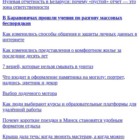
Нулевая отчетность в Беларуси: почему «пустой» отчет — это
зона ответственности
В Барановичах прошли учения по разгону массовых
беспорядков
Как изменились способы общения и защиты личных данных в
интернете
Как изменились представления о комфортном жилье за
последние десять лет
7 вещей, которые нельзя смывать в унитаз
Что входит в оформление памятника на могилу: портрет,
надпись, цветник и декор
Выбор лодочного мотора
Как люди выбирают курсы и образовательные платформы для
удалённой работы
Почему короткие поездки в Минск становятся удобным
форматом отдыха
Крыша дала течь: когда звонить мастерам, а когда можно