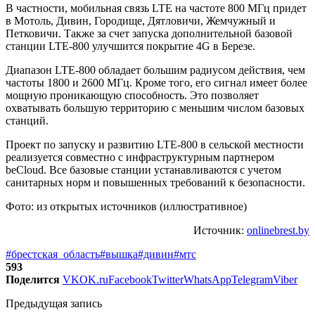
В частности, мобильная связь LTE на частоте 800 МГц придет
в Мотоль, Дивин, Городище, Дятловичи, Жемчужный и
Петковичи. Также за счет запуска дополнительной базовой
станции LTE-800 улучшится покрытие 4G в Березе.
Диапазон LTE-800 обладает большим радиусом действия, чем
частоты 1800 и 2600 МГц. Кроме того, его сигнал имеет более
мощную проникающую способность. Это позволяет
охватывать большую территорию с меньшим числом базовых
станций.
Проект по запуску и развитию LTE-800 в сельской местности
реализуется совместно с инфраструктурным партнером
beCloud. Все базовые станции устанавливаются с учетом
санитарных норм и повышенных требований к безопасности.
Фото: из открытых источников (иллюстративное)
Источник:
onlinebrest.by
#брестская_область
#вышка
#дивин
#мтс
593
Поделится
VK
OK.ru
Facebook
Twitter
WhatsApp
Telegram
Viber
Предыдущая запись