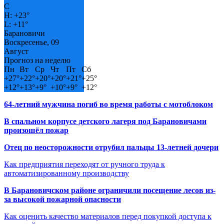
C
H:
+
23°
L:
+
11°
Барановичи
Воскресенье, 09
Август
Прогноз на неделю
Пн
Вт
Ср
Чт
Пт
Сб
+
27°
+
22°
+
20°
+
20°
+
21°
+
25°
+
12°
+
13°
+
9°
+
10°
+
9°
+
12°
64-летний мужчина погиб во время работы с мотоблоком
В спальном корпусе детского лагеря под Барановичами
произошёл пожар
Отец по неосторожности отрубил пальцы 13-летней дочери
Как предприятия переходят от ручного труда к
автоматизированному производству
В Барановичском районе ограничили посещение лесов из-
за высокой пожарной опасности
Как оценить качество материалов перед покупкой доступа к