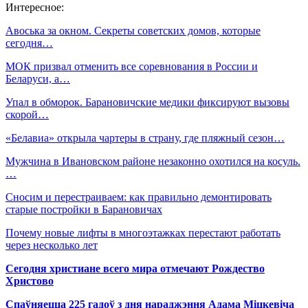
Интересное:
Авоська за окном. Секреты советских домов, которые
сегодня…
МОК призвал отменить все соревнования в России и
Беларуси, а…
Упал в обморок. Барановичские медики фиксируют вызовы
скорой…
«Белавиа» открыла чартеры в страну, где пляжный сезон…
Мужчина в Ивановском районе незаконно охотился на косуль.
…
Сносим и перестраиваем: как правильно демонтировать
старые постройки в Барановичах
Почему новые лифты в многоэтажках перестают работать
через несколько лет
Сегодня христиане всего мира отмечают Рождество
Христово
Спаўняецца 225 гадоў з дня нараджэння Адама Міцкевіча