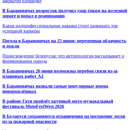
закрытой площадке
В Барановичах подросток получил удар током на железной
дороге и попал в реанимацию
Какие надпрофессиональные навыки стоит развивать для
успешной карьеры
Погода в Барановичах на 25 июня: переменная облачность
и дожди
Происхождение белорусов: что антропология рассказывает о
формировании народа
В Барановичах 26 июня возможны перебои связи из-за
плановых работ A1
В Барановичах назвали самые популярные имена
новорождённых
В районе Гати пройдёт крупный мото-музыкальный
фестиваль MotoFestWest 2026
В Беларуси сохраняются ограничения на посещение лесов
из-за пожарной опасности