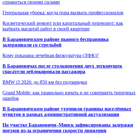
справиться своими силами
Генеральная уборка: когда пора вызвать профессионалов
Косметический ремонт или капитальный переворот: как
выбрать масштаб работ в своей квартире
В Барановичском районе пьяного бесправника
задерживали со стрельбой
Кому показана лечебная физкультура (ЛФК)?
В Барановичах после столкновения двух легковушек
спасатели деблокировали пассажира
BMW i3 2026: до 850 км без подзарядки
Grand Mobile: как правильно начать и не совершить типичных
ошибок
В Барановичском районе уточнили границы населённых
пунктов в рамках административной актуализации
На участке Барановичи–Минск зафиксированы задержки
поездов из-за ограничения скорости движения