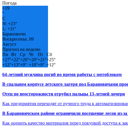
Погода
+
19
°
C
H:
+
23°
L:
+
11°
Барановичи
Воскресенье, 09
Август
Прогноз на неделю
Пн
Вт
Ср
Чт
Пт
Сб
+
27°
+
22°
+
20°
+
20°
+
21°
+
25°
+
12°
+
13°
+
9°
+
10°
+
9°
+
12°
64-летний мужчина погиб во время работы с мотоблоком
В спальном корпусе детского лагеря под Барановичами пр
Отец по неосторожности отрубил пальцы 13-летней дочери
Как предприятия переходят от ручного труда к автоматизиров
В Барановичском районе ограничили посещение лесов из-з
Как оценить качество материалов перед покупкой доступа к з