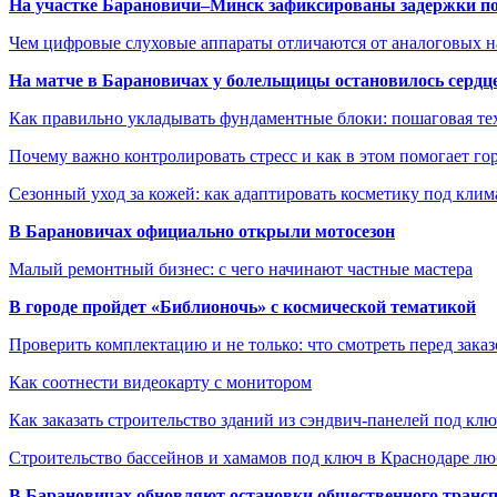
На участке Барановичи–Минск зафиксированы задержки пое
Чем цифровые слуховые аппараты отличаются от аналоговых н
На матче в Барановичах у болельщицы остановилось сердц
Как правильно укладывать фундаментные блоки: пошаговая те
Почему важно контролировать стресс и как в этом помогает гор
Сезонный уход за кожей: как адаптировать косметику под клим
В Барановичах официально открыли мотосезон
Малый ремонтный бизнес: с чего начинают частные мастера
В городе пройдет «Библионочь» с космической тематикой
Проверить комплектацию и не только: что смотреть перед заказ
Как соотнести видеокарту с монитором
Как заказать строительство зданий из сэндвич-панелей под кл
Строительство бассейнов и хамамов под ключ в Краснодаре л
В Барановичах обновляют остановки общественного транс