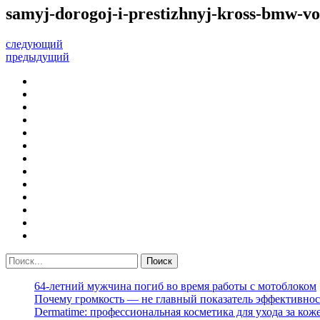
samyj-dorogoj-i-prestizhnyj-kross-bmw-vot
следующий
предыдущий
64-летний мужчина погиб во время работы с мотоблоком
Почему громкость — не главный показатель эффективнос
Dermatime: профессиональная косметика для ухода за кож