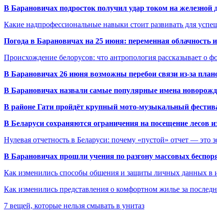
В Барановичах подросток получил удар током на железной 
Какие надпрофессиональные навыки стоит развивать для успе
Погода в Барановичах на 25 июня: переменная облачность 
Происхождение белорусов: что антропология рассказывает о 
В Барановичах 26 июня возможны перебои связи из-за план
В Барановичах назвали самые популярные имена новорож
В районе Гати пройдёт крупный мото-музыкальный фестива
В Беларуси сохраняются ограничения на посещение лесов и
Нулевая отчетность в Беларуси: почему «пустой» отчет — это 
В Барановичах прошли учения по разгону массовых беспор
Как изменились способы общения и защиты личных данных в 
Как изменились представления о комфортном жилье за последни
7 вещей, которые нельзя смывать в унитаз