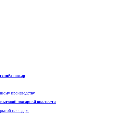
оизошёл пожар
анному производству
а высокой пожарной опасности
акрытой площадке