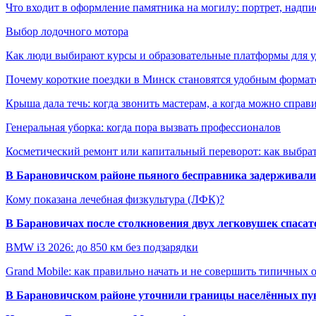
Что входит в оформление памятника на могилу: портрет, надпис
Выбор лодочного мотора
Как люди выбирают курсы и образовательные платформы для 
Почему короткие поездки в Минск становятся удобным формат
Крыша дала течь: когда звонить мастерам, а когда можно справ
Генеральная уборка: когда пора вызвать профессионалов
Косметический ремонт или капитальный переворот: как выбрат
В Барановичском районе пьяного бесправника задерживали 
Кому показана лечебная физкультура (ЛФК)?
В Барановичах после столкновения двух легковушек спаса
BMW i3 2026: до 850 км без подзарядки
Grand Mobile: как правильно начать и не совершить типичных
В Барановичском районе уточнили границы населённых пу