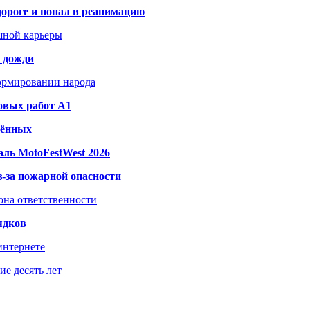
дороге и попал в реанимацию
шной карьеры
и дожди
формировании народа
овых работ A1
дённых
ль MotoFestWest 2026
з-за пожарной опасности
зона ответственности
ядков
интернете
е десять лет