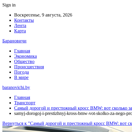
Sign in
Воскресенье, 9 августа, 2026
Контакты
Лента
Карта
Барановичи
Главная
Экономика
Общество
Происшествия
Погода
В мире
baranovichi.by
Главная
Транспорт
Самый дорогой и престижный кросс BMW: вот сколько за 
samyj-dorogoj-i-prestizhnyj-kross-bmw-vot-skolko-za-nego-pro
Вернуться к "Самый дорогой и престижный кросс BMW: вот ско