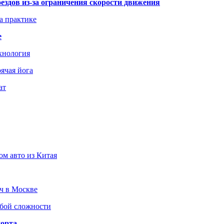
здов из-за ограничения скорости движения
а практике
е
хнология
ячая йога
ат
ом авто из Китая
юч в Москве
юбой сложности
порта