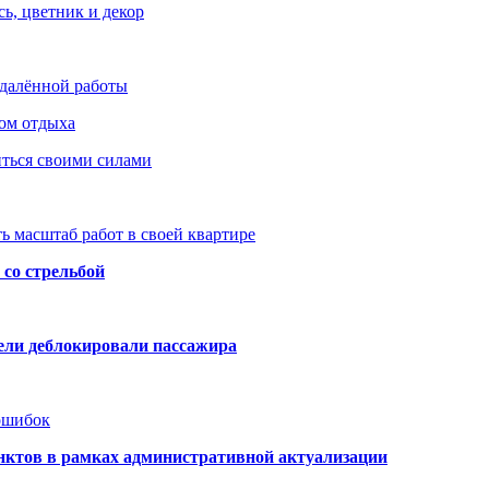
ь, цветник и декор
удалённой работы
ом отдыха
иться своими силами
ь масштаб работ в своей квартире
со стрельбой
тели деблокировали пассажира
 ошибок
нктов в рамках административной актуализации