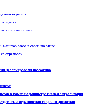
удалённой работы
ом отдыха
иться своими силами
ь масштаб работ в своей квартире
со стрельбой
тели деблокировали пассажира
 ошибок
нктов в рамках административной актуализации
здов из-за ограничения скорости движения