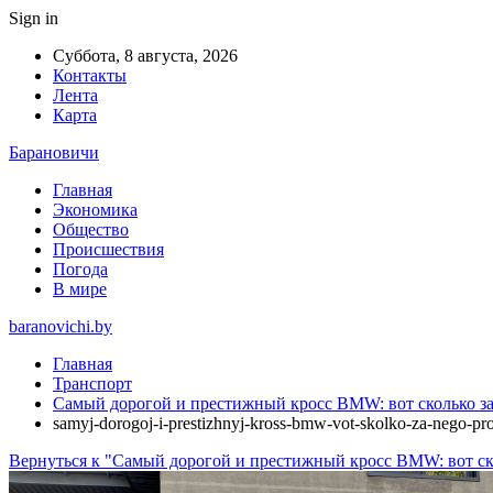
Sign in
Суббота, 8 августа, 2026
Контакты
Лента
Карта
Барановичи
Главная
Экономика
Общество
Происшествия
Погода
В мире
baranovichi.by
Главная
Транспорт
Самый дорогой и престижный кросс BMW: вот сколько за 
samyj-dorogoj-i-prestizhnyj-kross-bmw-vot-skolko-za-nego-pro
Вернуться к "Самый дорогой и престижный кросс BMW: вот ско