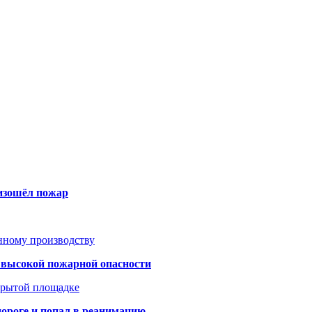
оизошёл пожар
анному производству
а высокой пожарной опасности
акрытой площадке
дороге и попал в реанимацию