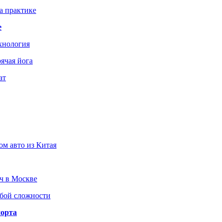
а практике
е
хнология
ячая йога
ат
ом авто из Китая
юч в Москве
юбой сложности
порта