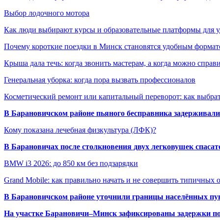
Выбор лодочного мотора
Как люди выбирают курсы и образовательные платформы для 
Почему короткие поездки в Минск становятся удобным формат
Крыша дала течь: когда звонить мастерам, а когда можно справ
Генеральная уборка: когда пора вызвать профессионалов
Косметический ремонт или капитальный переворот: как выбрат
В Барановичском районе пьяного бесправника задерживали 
Кому показана лечебная физкультура (ЛФК)?
В Барановичах после столкновения двух легковушек спаса
BMW i3 2026: до 850 км без подзарядки
Grand Mobile: как правильно начать и не совершить типичных
В Барановичском районе уточнили границы населённых пу
На участке Барановичи–Минск зафиксированы задержки пое