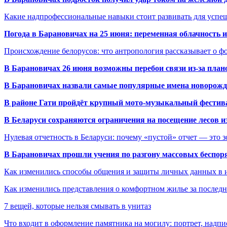
Какие надпрофессиональные навыки стоит развивать для успе
Погода в Барановичах на 25 июня: переменная облачность 
Происхождение белорусов: что антропология рассказывает о 
В Барановичах 26 июня возможны перебои связи из-за план
В Барановичах назвали самые популярные имена новорож
В районе Гати пройдёт крупный мото-музыкальный фестива
В Беларуси сохраняются ограничения на посещение лесов и
Нулевая отчетность в Беларуси: почему «пустой» отчет — это 
В Барановичах прошли учения по разгону массовых беспор
Как изменились способы общения и защиты личных данных в 
Как изменились представления о комфортном жилье за последни
7 вещей, которые нельзя смывать в унитаз
Что входит в оформление памятника на могилу: портрет, надпис