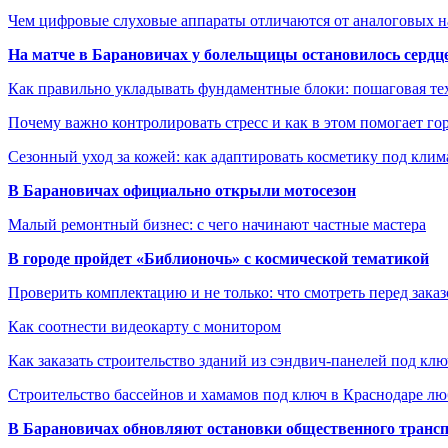
Чем цифровые слуховые аппараты отличаются от аналоговых н
На матче в Барановичах у болельщицы остановилось сердц
Как правильно укладывать фундаментные блоки: пошаговая те
Почему важно контролировать стресс и как в этом помогает гор
Сезонный уход за кожей: как адаптировать косметику под клим
В Барановичах официально открыли мотосезон
Малый ремонтный бизнес: с чего начинают частные мастера
В городе пройдет «Библионочь» с космической тематикой
Проверить комплектацию и не только: что смотреть перед заказ
Как соотнести видеокарту с монитором
Как заказать строительство зданий из сэндвич-панелей под кл
Строительство бассейнов и хамамов под ключ в Краснодаре л
В Барановичах обновляют остановки общественного транс