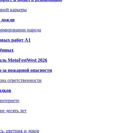
шной карьеры
и дожди
формировании народа
овых работ A1
дённых
ль MotoFestWest 2026
з-за пожарной опасности
зона ответственности
ядков
интернете
е десять лет
ь, цветник и декор