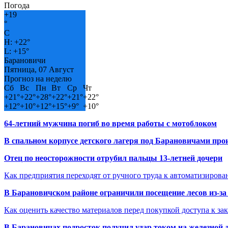
Погода
+
19
°
C
H:
+
22°
L:
+
15°
Барановичи
Пятница, 07 Август
Прогноз на неделю
Сб
Вс
Пн
Вт
Ср
Чт
+
21°
+
22°
+
28°
+
22°
+
21°
+
22°
+
12°
+
10°
+
12°
+
15°
+
9°
+
10°
64-летний мужчина погиб во время работы с мотоблоком
В спальном корпусе детского лагеря под Барановичами пр
Отец по неосторожности отрубил пальцы 13-летней дочери
Как предприятия переходят от ручного труда к автоматизиров
В Барановичском районе ограничили посещение лесов из-з
Как оценить качество материалов перед покупкой доступа к з
В Барановичах подросток получил удар током на железной 