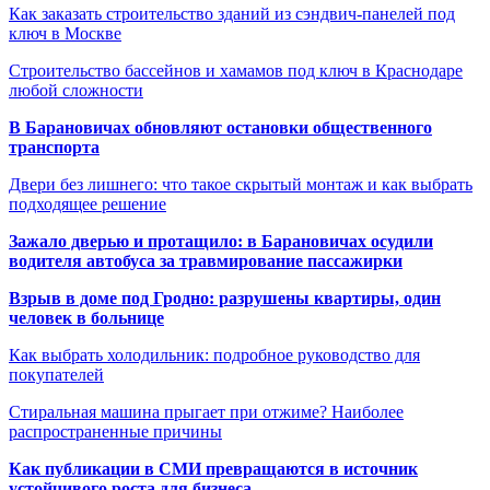
Как заказать строительство зданий из сэндвич-панелей под
ключ в Москве
Строительство бассейнов и хамамов под ключ в Краснодаре
любой сложности
В Барановичах обновляют остановки общественного
транспорта
Двери без лишнего: что такое скрытый монтаж и как выбрать
подходящее решение
Зажало дверью и протащило: в Барановичах осудили
водителя автобуса за травмирование пассажирки
Взрыв в доме под Гродно: разрушены квартиры, один
человек в больнице
Как выбрать холодильник: подробное руководство для
покупателей
Стиральная машина прыгает при отжиме? Наиболее
распространенные причины
Как публикации в СМИ превращаются в источник
устойчивого роста для бизнеса