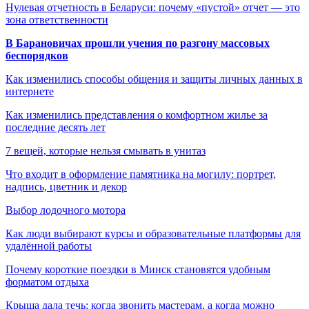
Нулевая отчетность в Беларуси: почему «пустой» отчет — это
зона ответственности
В Барановичах прошли учения по разгону массовых
беспорядков
Как изменились способы общения и защиты личных данных в
интернете
Как изменились представления о комфортном жилье за
последние десять лет
7 вещей, которые нельзя смывать в унитаз
Что входит в оформление памятника на могилу: портрет,
надпись, цветник и декор
Выбор лодочного мотора
Как люди выбирают курсы и образовательные платформы для
удалённой работы
Почему короткие поездки в Минск становятся удобным
форматом отдыха
Крыша дала течь: когда звонить мастерам, а когда можно