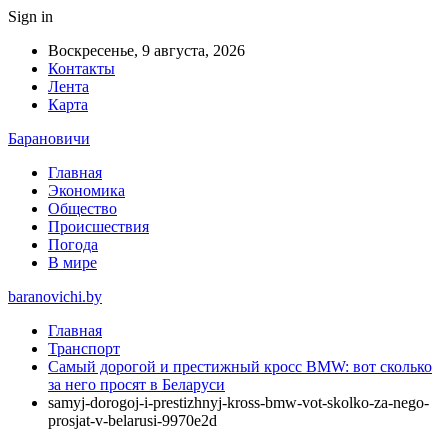
Sign in
Воскресенье, 9 августа, 2026
Контакты
Лента
Карта
Барановичи
Главная
Экономика
Общество
Происшествия
Погода
В мире
baranovichi.by
Главная
Транспорт
Самый дорогой и престижный кросс BMW: вот сколько
за него просят в Беларуси
samyj-dorogoj-i-prestizhnyj-kross-bmw-vot-skolko-za-nego-
prosjat-v-belarusi-9970e2d