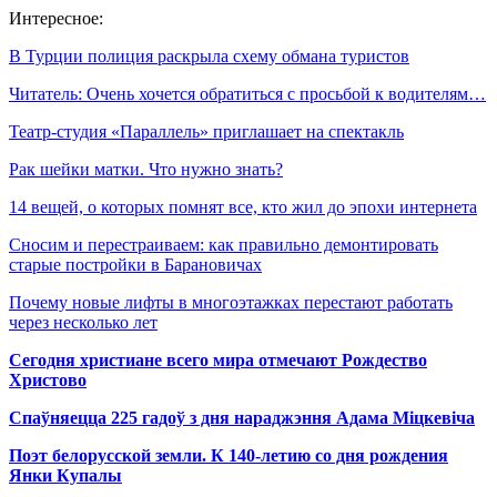
Интересное:
В Турции полиция раскрыла схему обмана туристов
Читатель: Очень хочется обратиться с просьбой к водителям…
Театр-студия «Параллель» приглашает на спектакль
Рак шейки матки. Что нужно знать?
14 вещей, о которых помнят все, кто жил до эпохи интернета
Сносим и перестраиваем: как правильно демонтировать
старые постройки в Барановичах
Почему новые лифты в многоэтажках перестают работать
через несколько лет
Сегодня христиане всего мира отмечают Рождество
Христово
Спаўняецца 225 гадоў з дня нараджэння Адама Міцкевіча
Поэт белорусской земли. К 140-летию со дня рождения
Янки Купалы