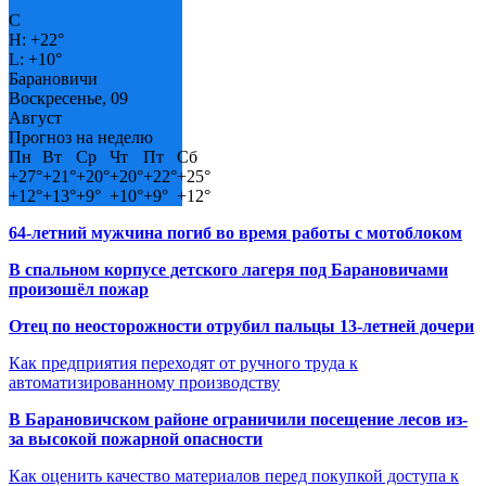
°
C
H:
+
22°
L:
+
10°
Барановичи
Воскресенье, 09
Август
Прогноз на неделю
Пн
Вт
Ср
Чт
Пт
Сб
+
27°
+
21°
+
20°
+
20°
+
22°
+
25°
+
12°
+
13°
+
9°
+
10°
+
9°
+
12°
64-летний мужчина погиб во время работы с мотоблоком
В спальном корпусе детского лагеря под Барановичами
произошёл пожар
Отец по неосторожности отрубил пальцы 13-летней дочери
Как предприятия переходят от ручного труда к
автоматизированному производству
В Барановичском районе ограничили посещение лесов из-
за высокой пожарной опасности
Как оценить качество материалов перед покупкой доступа к