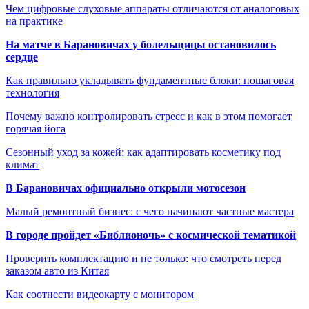
Чем цифровые слуховые аппараты отличаются от аналоговых
на практике
На матче в Барановичах у болельщицы остановилось
сердце
Как правильно укладывать фундаментные блоки: пошаговая
технология
Почему важно контролировать стресс и как в этом помогает
горячая йога
Сезонный уход за кожей: как адаптировать косметику под
климат
В Барановичах официально открыли мотосезон
Малый ремонтный бизнес: с чего начинают частные мастера
В городе пройдет «Библионочь» с космической тематикой
Проверить комплектацию и не только: что смотреть перед
заказом авто из Китая
Как соотнести видеокарту с монитором