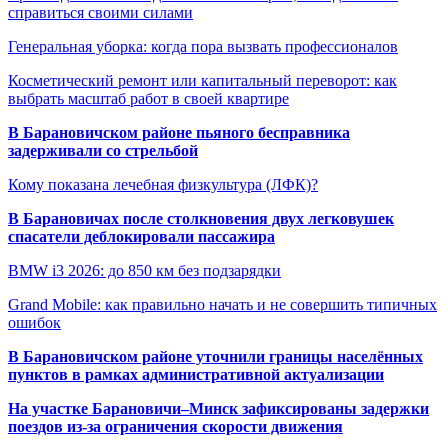
справиться своими силами
Генеральная уборка: когда пора вызвать профессионалов
Косметический ремонт или капитальный переворот: как
выбрать масштаб работ в своей квартире
В Барановичском районе пьяного бесправника
задерживали со стрельбой
Кому показана лечебная физкультура (ЛФК)?
В Барановичах после столкновения двух легковушек
спасатели деблокировали пассажира
BMW i3 2026: до 850 км без подзарядки
Grand Mobile: как правильно начать и не совершить типичных
ошибок
В Барановичском районе уточнили границы населённых
пунктов в рамках административной актуализации
На участке Барановичи–Минск зафиксированы задержки
поездов из-за ограничения скорости движения