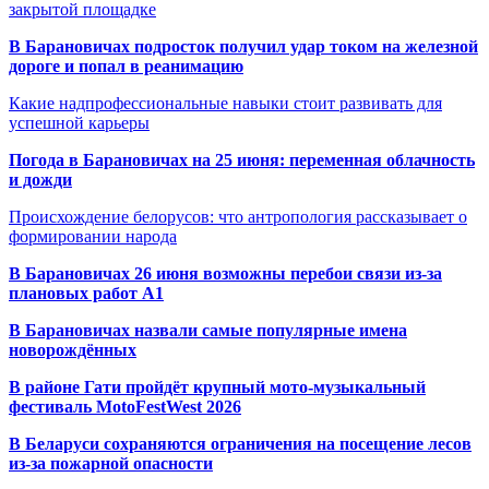
закрытой площадке
В Барановичах подросток получил удар током на железной
дороге и попал в реанимацию
Какие надпрофессиональные навыки стоит развивать для
успешной карьеры
Погода в Барановичах на 25 июня: переменная облачность
и дожди
Происхождение белорусов: что антропология рассказывает о
формировании народа
В Барановичах 26 июня возможны перебои связи из-за
плановых работ A1
В Барановичах назвали самые популярные имена
новорождённых
В районе Гати пройдёт крупный мото-музыкальный
фестиваль MotoFestWest 2026
В Беларуси сохраняются ограничения на посещение лесов
из-за пожарной опасности