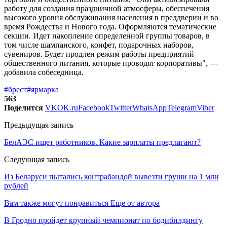
работу для создания праздничной атмосферы, обеспечения
высокого уровня обслуживания населения в преддверии и во
время Рождества и Нового года. Оформляются тематические
секции. Идет накопление определенной группы товаров, в
том числе шампанского, конфет, подарочных наборов,
сувениров. Будет продлен режим работы предприятий
общественного питания, которые проводят корпоративы", —
добавила собеседница.
#брест
#ярмарка
563
Поделится
VK
OK.ru
Facebook
Twitter
WhatsApp
Telegram
Viber
Предыдущая запись
БелАЭС ищет работников. Какие зарплаты предлагают?
Следующая запись
Из Беларуси пытались контрабандой вывезти груши на 1 млн
рублей
Вам также могут понравиться
Еще от автора
В Гродно пройдет крупный чемпионат по бодибилдингу