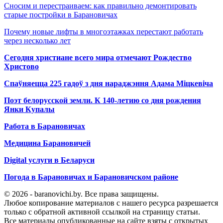
Сносим и перестраиваем: как правильно демонтировать
старые постройки в Барановичах
Почему новые лифты в многоэтажках перестают работать
через несколько лет
Сегодня христиане всего мира отмечают Рождество
Христово
Спаўняецца 225 гадоў з дня нараджэння Адама Міцкевіча
Поэт белорусской земли. К 140-летию со дня рождения
Янки Купалы
Работа в Барановичах
Медицина Барановичей
Digital услуги в Беларуси
Погода в Барановичах и Барановичском районе
© 2026 - baranovichi.by. Все права защищены.
Любое копирование материалов с нашего ресурса разрешается
только с обратной активной ссылкой на страницу статьи.
Все материалы опубликованные на сайте взяты с открытых