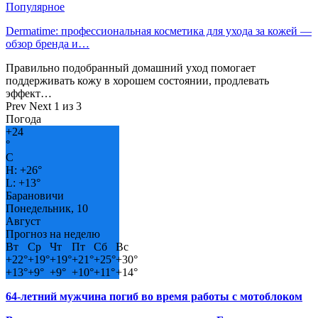
Популярное
Dermatime: профессиональная косметика для ухода за кожей —
обзор бренда и…
Правильно подобранный домашний уход помогает
поддерживать кожу в хорошем состоянии, продлевать
эффект…
Prev
Next
1 из 3
Погода
+
24
°
C
H:
+
26°
L:
+
13°
Барановичи
Понедельник, 10
Август
Прогноз на неделю
Вт
Ср
Чт
Пт
Сб
Вс
+
22°
+
19°
+
19°
+
21°
+
25°
+
30°
+
13°
+
9°
+
9°
+
10°
+
11°
+
14°
64-летний мужчина погиб во время работы с мотоблоком