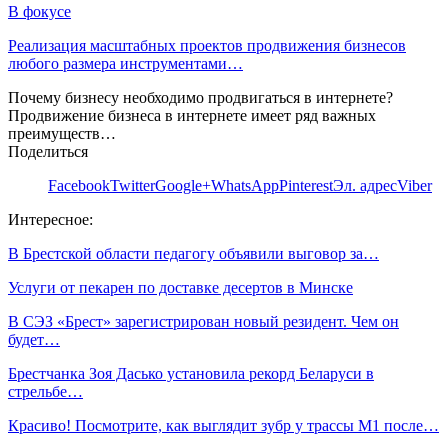
В фокусе
Реализация масштабных проектов продвижения бизнесов
любого размера инструментами…
Почему бизнесу необходимо продвигаться в интернете?
Продвижение бизнеса в интернете имеет ряд важных
преимуществ…
Поделиться
Facebook
Twitter
Google+
WhatsApp
Pinterest
Эл. адрес
Viber
Интересное:
В Брестской области педагогу объявили выговор за…
Услуги от пекарен по доставке десертов в Минске
В СЭЗ «Брест» зарегистрирован новый резидент. Чем он
будет…
Брестчанка Зоя Дасько установила рекорд Беларуси в
стрельбе…
Красиво! Посмотрите, как выглядит зубр у трассы М1 после…