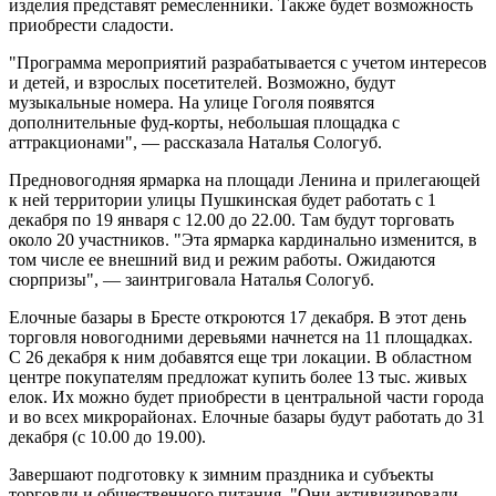
изделия представят ремесленники. Также будет возможность
приобрести сладости.
"Программа мероприятий разрабатывается с учетом интересов
и детей, и взрослых посетителей. Возможно, будут
музыкальные номера. На улице Гоголя появятся
дополнительные фуд-корты, небольшая площадка с
аттракционами", — рассказала Наталья Сологуб.
Предновогодняя ярмарка на площади Ленина и прилегающей
к ней территории улицы Пушкинская будет работать с 1
декабря по 19 января с 12.00 до 22.00. Там будут торговать
около 20 участников. "Эта ярмарка кардинально изменится, в
том числе ее внешний вид и режим работы. Ожидаются
сюрпризы", — заинтриговала Наталья Сологуб.
Елочные базары в Бресте откроются 17 декабря. В этот день
торговля новогодними деревьями начнется на 11 площадках.
С 26 декабря к ним добавятся еще три локации. В областном
центре покупателям предложат купить более 13 тыс. живых
елок. Их можно будет приобрести в центральной части города
и во всех микрорайонах. Елочные базары будут работать до 31
декабря (с 10.00 до 19.00).
Завершают подготовку к зимним праздника и субъекты
торговли и общественного питания. "Они активизировали