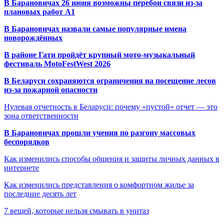
В Барановичах 26 июня возможны перебои связи из-за
плановых работ A1
В Барановичах назвали самые популярные имена
новорождённых
В районе Гати пройдёт крупный мото-музыкальный
фестиваль MotoFestWest 2026
В Беларуси сохраняются ограничения на посещение лесов
из-за пожарной опасности
Нулевая отчетность в Беларуси: почему «пустой» отчет — это
зона ответственности
В Барановичах прошли учения по разгону массовых
беспорядков
Как изменились способы общения и защиты личных данных в
интернете
Как изменились представления о комфортном жилье за
последние десять лет
7 вещей, которые нельзя смывать в унитаз