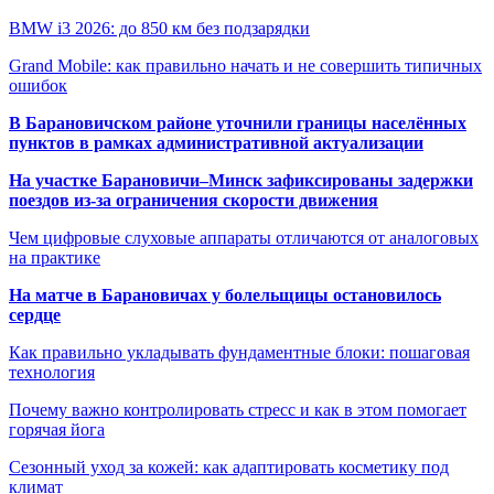
BMW i3 2026: до 850 км без подзарядки
Grand Mobile: как правильно начать и не совершить типичных
ошибок
В Барановичском районе уточнили границы населённых
пунктов в рамках административной актуализации
На участке Барановичи–Минск зафиксированы задержки
поездов из-за ограничения скорости движения
Чем цифровые слуховые аппараты отличаются от аналоговых
на практике
На матче в Барановичах у болельщицы остановилось
сердце
Как правильно укладывать фундаментные блоки: пошаговая
технология
Почему важно контролировать стресс и как в этом помогает
горячая йога
Сезонный уход за кожей: как адаптировать косметику под
климат