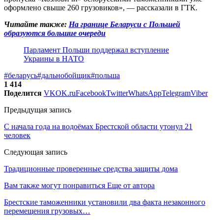
оформлено свыше 260 грузовиков», — рассказали в ГТК.
Читайте также:
На границе Беларуси с Польшей
образуются большие очереди
Парламент Польши поддержал вступление
Украины в НАТО
#беларусь
#дальнобойщик
#польша
1 414
Поделится
VK
OK.ru
Facebook
Twitter
WhatsApp
Telegram
Viber
Предыдущая запись
С начала года на водоёмах Брестской области утонул 21
человек
Следующая запись
Традиционные проверенные средства защиты дома
Вам также могут понравиться
Еще от автора
Брестские таможенники установили два факта незаконного
перемещения грузовых…