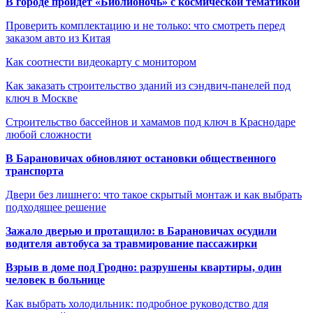
В городе пройдет «Библионочь» с космической тематикой
Проверить комплектацию и не только: что смотреть перед
заказом авто из Китая
Как соотнести видеокарту с монитором
Как заказать строительство зданий из сэндвич-панелей под
ключ в Москве
Строительство бассейнов и хамамов под ключ в Краснодаре
любой сложности
В Барановичах обновляют остановки общественного
транспорта
Двери без лишнего: что такое скрытый монтаж и как выбрать
подходящее решение
Зажало дверью и протащило: в Барановичах осудили
водителя автобуса за травмирование пассажирки
Взрыв в доме под Гродно: разрушены квартиры, один
человек в больнице
Как выбрать холодильник: подробное руководство для