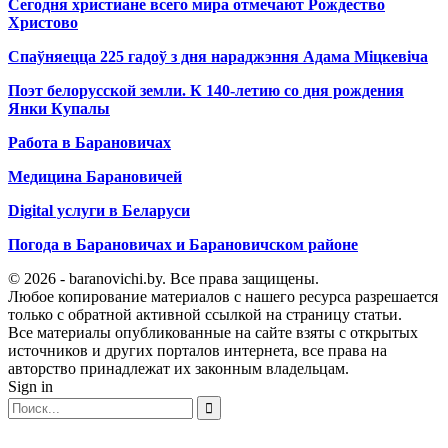
Сегодня христиане всего мира отмечают Рождество
Христово
Спаўняецца 225 гадоў з дня нараджэння Адама Міцкевіча
Поэт белорусской земли. К 140-летию со дня рождения
Янки Купалы
Работа в Барановичах
Медицина Барановичей
Digital услуги в Беларуси
Погода в Барановичах и Барановичском районе
© 2026 - baranovichi.by. Все права защищены.
Любое копирование материалов с нашего ресурса разрешается
только с обратной активной ссылкой на страницу статьи.
Все материалы опубликованные на сайте взяты с открытых
источников и других порталов интернета, все права на
авторство принадлежат их законным владельцам.
Sign in