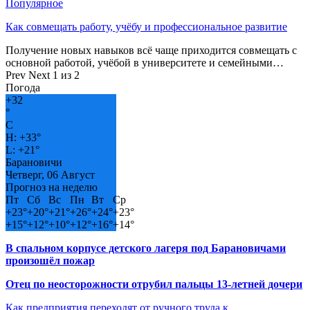
Популярное
Как совмещать работу, учёбу и профессиональное развитие
Получение новых навыков всё чаще приходится совмещать с
основной работой, учёбой в университете и семейными…
Prev
Next
1 из 2
Погода
+
32
°
C
H:
+
33°
L:
+
21°
Барановичи
Четверг, 06 Август
Прогноз на неделю
Пт
Сб
Вс
Пн
Вт
Ср
+
23°
+
20°
+
21°
+
26°
+
24°
+
23°
+
15°
+
12°
+
10°
+
12°
+
16°
+
14°
В спальном корпусе детского лагеря под Барановичами
произошёл пожар
Отец по неосторожности отрубил пальцы 13-летней дочери
Как предприятия переходят от ручного труда к