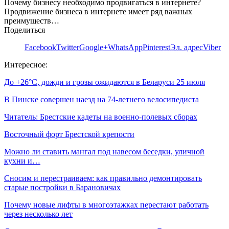
Почему бизнесу необходимо продвигаться в интернете?
Продвижение бизнеса в интернете имеет ряд важных
преимуществ…
Поделиться
Facebook
Twitter
Google+
WhatsApp
Pinterest
Эл. адрес
Viber
Интересное:
До +26°С, дожди и грозы ожидаются в Беларуси 25 июля
В Пинске совершен наезд на 74-летнего велосипедиста
Читатель: Брестские кадеты на военно-полевых сборах
Восточный форт Брестской крепости
Можно ли ставить мангал под навесом беседки, уличной
кухни и…
Сносим и перестраиваем: как правильно демонтировать
старые постройки в Барановичах
Почему новые лифты в многоэтажках перестают работать
через несколько лет