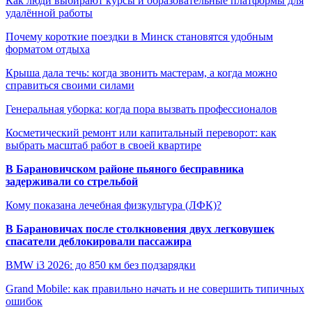
Как люди выбирают курсы и образовательные платформы для
удалённой работы
Почему короткие поездки в Минск становятся удобным
форматом отдыха
Крыша дала течь: когда звонить мастерам, а когда можно
справиться своими силами
Генеральная уборка: когда пора вызвать профессионалов
Косметический ремонт или капитальный переворот: как
выбрать масштаб работ в своей квартире
В Барановичском районе пьяного бесправника
задерживали со стрельбой
Кому показана лечебная физкультура (ЛФК)?
В Барановичах после столкновения двух легковушек
спасатели деблокировали пассажира
BMW i3 2026: до 850 км без подзарядки
Grand Mobile: как правильно начать и не совершить типичных
ошибок