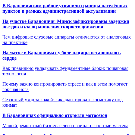
В Барановичском районе уточнили границы населённых
пунктов в рамках административной актуализации
На участке Барановичи–Минск зафиксированы задержки
поездов из-за ограничения скорости движения
Чем цифровые слуховые аппараты отличаются от аналоговых
на практике
На матче в Барановичах у болельщицы остановилось
сердце
Как правильно укладывать фундаментные блоки: пошаговая
технология
Почему важно контролировать стресс и как в этом помогает
горячая йога
Сезонный уход за кожей: как адаптировать косметику под
климат
В Барановичах официально открыли мотосезон
Малый ремонтный бизнес: с чего начинают частные мастера