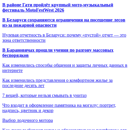
В районе Гати пройдёт крупный мото-музыкальный
фестиваль MotoFestWest 2026
В Беларуси сохраняются ограничения на посещение лесов
из-за пожарной опасности
Нулевая отчетность в Беларуси: почему «пустой» отчет — это
зона ответственности
В Барановичах прошли учения по разгону массовых
беспорядков
Как изменились способы общения и защиты личных данных в
интернете
Как изменились представления о комфортном жилье за
последние десять лет
7 вещей, которые нельзя смывать в унитаз
Что входит в оформление памятника на могилу: портрет,
надпись, цветник и декор
Выбор лодочного мотора