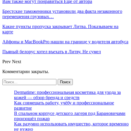
Вам также могут понравиться
Еще от автора
Брестские таможенники установили два факта незаконного
перемещения грузовых…
Какие пункты пропуска закрывает Литва. Показываем на
карте
Айфоны и MacBookPro нашли на границе у водителя автобуса
Пьяный белорус хотел въехать в Литву. Не сумел
Prev
Next
Комментарии закрыты.
Dermatime: профессиональная косметика для ухода за
кожей — обзор бренда и средств
Как совмещать работу, учёбу и профессиональное
развитие
В спальном корпусе детского лагеря под Барановичами
произошёл пожар
Как разумно использовать имущество, которое временно
не нужно