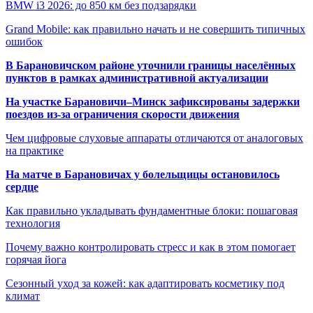
BMW i3 2026: до 850 км без подзарядки
Grand Mobile: как правильно начать и не совершить типичных
ошибок
В Барановичском районе уточнили границы населённых
пунктов в рамках административной актуализации
На участке Барановичи–Минск зафиксированы задержки
поездов из-за ограничения скорости движения
Чем цифровые слуховые аппараты отличаются от аналоговых
на практике
На матче в Барановичах у болельщицы остановилось
сердце
Как правильно укладывать фундаментные блоки: пошаговая
технология
Почему важно контролировать стресс и как в этом помогает
горячая йога
Сезонный уход за кожей: как адаптировать косметику под
климат