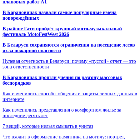
плановых работ A1
В Барановичах назвали самые популярные имена
новорождённых
В районе Гати пройдёт крупный мото-музыкальный
фестиваль MotoFestWest 2026
В Беларуси сохраняются ограничения на посещение лесов
из-за пожарной опасности
Нулевая отчетность в Беларуси: почему «пустой» отчет — это
зона ответственности
В Барановичах прошли учения по разгону массовых
беспорядков
Как изменились способы общения и защиты личных данных в
интернете
Как изменились представления о комфортном жилье за
последние десять лет
7 вещей, которые нельзя смывать в унитаз
Что входит в оформление памятника на могилу: портрет,