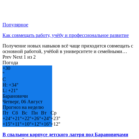
Популярное
Как совмещать работу, учёбу и профессиональное развитие
Получение новых навыков всё чаще приходится совмещать с
основной работой, учёбой в университете и семейными…
Prev
Next
1 из 2
Погода
+
30
°
C
H:
+
34°
L:
+
21°
Барановичи
Четверг, 06 Август
Прогноз на неделю
Пт
Сб
Вс
Пн
Вт
Ср
+
24°
+
21°
+
22°
+
26°
+
24°
+
23°
+
15°
+
11°
+
10°
+
12°
+
16°
+
12°
В спальном корпусе детского лагеря под Барановичами