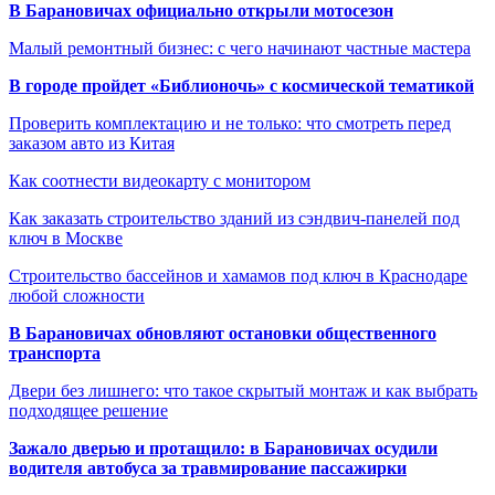
В Барановичах официально открыли мотосезон
Малый ремонтный бизнес: с чего начинают частные мастера
В городе пройдет «Библионочь» с космической тематикой
Проверить комплектацию и не только: что смотреть перед
заказом авто из Китая
Как соотнести видеокарту с монитором
Как заказать строительство зданий из сэндвич-панелей под
ключ в Москве
Строительство бассейнов и хамамов под ключ в Краснодаре
любой сложности
В Барановичах обновляют остановки общественного
транспорта
Двери без лишнего: что такое скрытый монтаж и как выбрать
подходящее решение
Зажало дверью и протащило: в Барановичах осудили
водителя автобуса за травмирование пассажирки