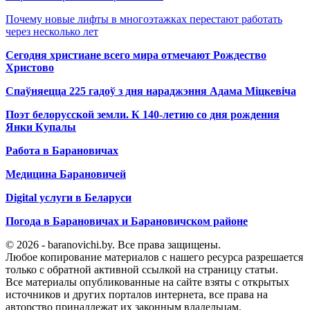
Почему новые лифты в многоэтажках перестают работать
через несколько лет
Сегодня христиане всего мира отмечают Рождество
Христово
Спаўняецца 225 гадоў з дня нараджэння Адама Міцкевіча
Поэт белорусской земли. К 140-летию со дня рождения
Янки Купалы
Работа в Барановичах
Медицина Барановичей
Digital услуги в Беларуси
Погода в Барановичах и Барановичском районе
© 2026 - baranovichi.by. Все права защищены.
Любое копирование материалов с нашего ресурса разрешается
только с обратной активной ссылкой на страницу статьи.
Все материалы опубликованные на сайте взяты с открытых
источников и других порталов интернета, все права на
авторство принадлежат их законным владельцам.