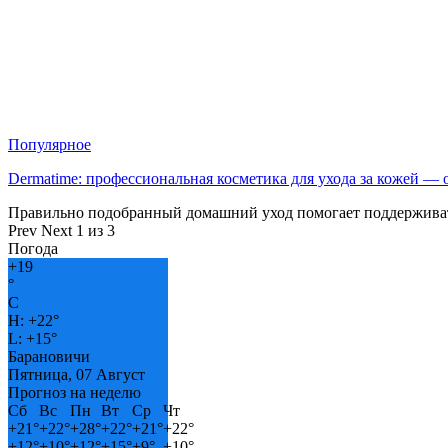
Популярное
Dermatime: профессиональная косметика для ухода за кожей —
Правильно подобранный домашний уход помогает поддерживат
Prev
Next
1 из 3
Погода
+
19
°
C
H:
+
22°
L:
+
15°
Барановичи
Пятница, 07 Август
Прогноз на неделю
Сб
Вс
Пн
Вт
Ср
Чт
+
21°
+
22°
+
28°
+
22°
+
21°
+
22°
+
12°
+
10°
+
12°
+
15°
+
9°
+
10°