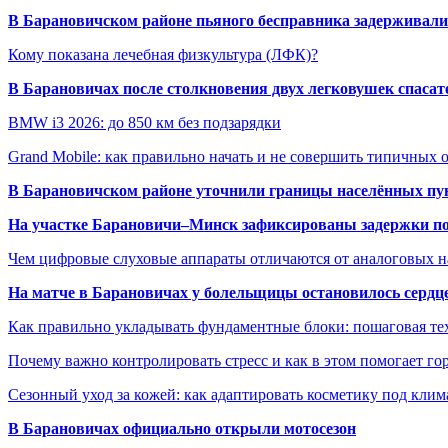
В Барановичском районе пьяного бесправника задерживали 
Кому показана лечебная физкультура (ЛФК)?
В Барановичах после столкновения двух легковушек спаса
BMW i3 2026: до 850 км без подзарядки
Grand Mobile: как правильно начать и не совершить типичных
В Барановичском районе уточнили границы населённых пу
На участке Барановичи–Минск зафиксированы задержки пое
Чем цифровые слуховые аппараты отличаются от аналоговых н
На матче в Барановичах у болельщицы остановилось сердц
Как правильно укладывать фундаментные блоки: пошаговая те
Почему важно контролировать стресс и как в этом помогает гор
Сезонный уход за кожей: как адаптировать косметику под клим
В Барановичах официально открыли мотосезон