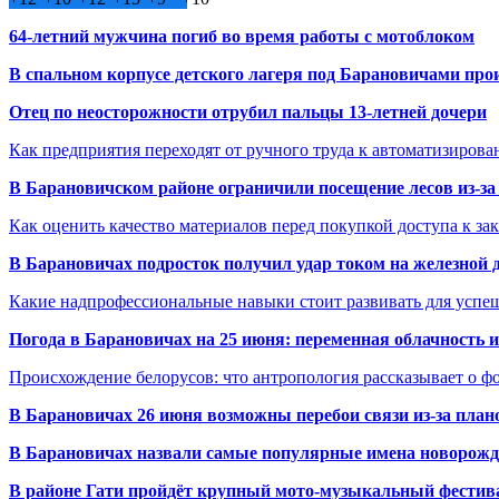
64-летний мужчина погиб во время работы с мотоблоком
В спальном корпусе детского лагеря под Барановичами пр
Отец по неосторожности отрубил пальцы 13-летней дочери
Как предприятия переходят от ручного труда к автоматизиров
В Барановичском районе ограничили посещение лесов из-з
Как оценить качество материалов перед покупкой доступа к з
В Барановичах подросток получил удар током на железной 
Какие надпрофессиональные навыки стоит развивать для успе
Погода в Барановичах на 25 июня: переменная облачность 
Происхождение белорусов: что антропология рассказывает о 
В Барановичах 26 июня возможны перебои связи из-за план
В Барановичах назвали самые популярные имена новорож
В районе Гати пройдёт крупный мото-музыкальный фестива