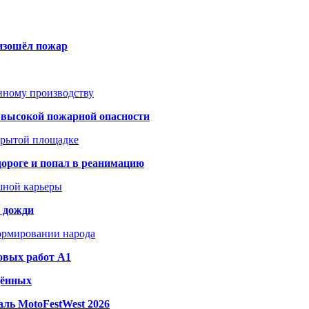
оизошёл пожар
анному производству
а высокой пожарной опасности
акрытой площадке
дороге и попал в реанимацию
шной карьеры
и дожди
формировании народа
овых работ A1
дённых
ль MotoFestWest 2026