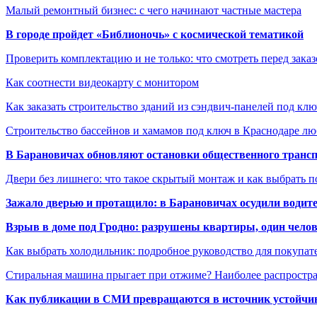
Малый ремонтный бизнес: с чего начинают частные мастера
В городе пройдет «Библионочь» с космической тематикой
Проверить комплектацию и не только: что смотреть перед заказ
Как соотнести видеокарту с монитором
Как заказать строительство зданий из сэндвич-панелей под кл
Строительство бассейнов и хамамов под ключ в Краснодаре л
В Барановичах обновляют остановки общественного транс
Двери без лишнего: что такое скрытый монтаж и как выбрать 
Зажало дверью и протащило: в Барановичах осудили водите
Взрыв в доме под Гродно: разрушены квартиры, один челов
Как выбрать холодильник: подробное руководство для покупат
Стиральная машина прыгает при отжиме? Наиболее распрост
Как публикации в СМИ превращаются в источник устойчиво