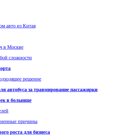
ом авто из Китая
юч в Москве
юбой сложности
порта
подходящее решение
ля автобуса за травмирование пассажирки
ек в больнице
елей
раненные причины
го роста для бизнеса