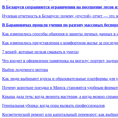
В Беларуси сохраняются ограничения на посещение лесов и
Нулевая отчетность в Беларуси: почему «пустой» отчет — это 
В Барановичах прошли учения по разгону массовых беспор
Как изменились способы общения и защиты личных данных в 
Как изменились представления о комфортном жилье за последни
7 вещей, которые нельзя смывать в унитаз
Что входит в оформление памятника на могилу: портрет, надпис
Выбор лодочного мотора
Как люди выбирают курсы и образовательные платформы для 
Почему короткие поездки в Минск становятся удобным формат
Крыша дала течь: когда звонить мастерам, а когда можно справ
Генеральная уборка: когда пора вызвать профессионалов
Косметический ремонт или капитальный переворот: как выбрат