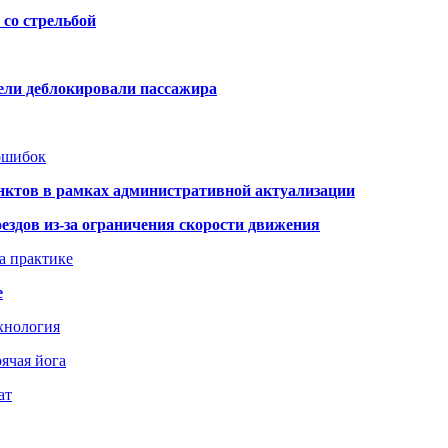
со стрельбой
тели деблокировали пассажира
 ошибок
нктов в рамках административной актуализации
здов из-за ограничения скорости движения
а практике
е
хнология
ячая йога
ат