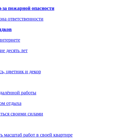
з-за пожарной опасности
зона ответственности
ядков
интернете
е десять лет
ь, цветник и декор
удалённой работы
ом отдыха
иться своими силами
ь масштаб работ в своей квартире