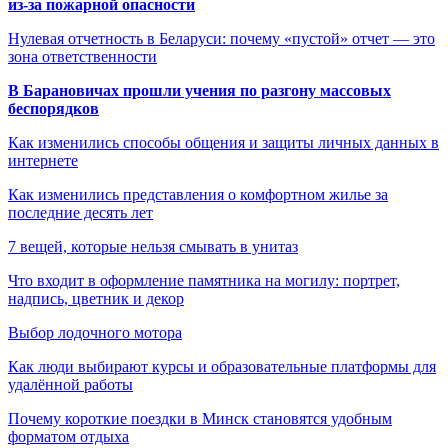
из-за пожарной опасности
Нулевая отчетность в Беларуси: почему «пустой» отчет — это
зона ответственности
В Барановичах прошли учения по разгону массовых
беспорядков
Как изменились способы общения и защиты личных данных в
интернете
Как изменились представления о комфортном жилье за
последние десять лет
7 вещей, которые нельзя смывать в унитаз
Что входит в оформление памятника на могилу: портрет,
надпись, цветник и декор
Выбор лодочного мотора
Как люди выбирают курсы и образовательные платформы для
удалённой работы
Почему короткие поездки в Минск становятся удобным
форматом отдыха