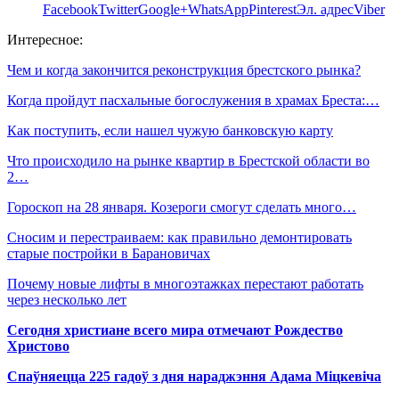
Facebook
Twitter
Google+
WhatsApp
Pinterest
Эл. адрес
Viber
Интересное:
Чем и когда закончится реконструкция брестского рынка?
Когда пройдут пасхальные богослужения в храмах Бреста:…
Как поступить, если нашел чужую банковскую карту
Что происходило на рынке квартир в Брестской области во
2…
Гороскоп на 28 января. Козероги смогут сделать много…
Сносим и перестраиваем: как правильно демонтировать
старые постройки в Барановичах
Почему новые лифты в многоэтажках перестают работать
через несколько лет
Сегодня христиане всего мира отмечают Рождество
Христово
Спаўняецца 225 гадоў з дня нараджэння Адама Міцкевіча