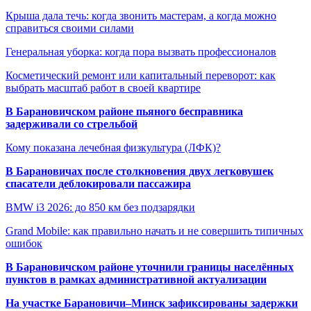
Крыша дала течь: когда звонить мастерам, а когда можно
справиться своими силами
Генеральная уборка: когда пора вызвать профессионалов
Косметический ремонт или капитальный переворот: как
выбрать масштаб работ в своей квартире
В Барановичском районе пьяного бесправника
задерживали со стрельбой
Кому показана лечебная физкультура (ЛФК)?
В Барановичах после столкновения двух легковушек
спасатели деблокировали пассажира
BMW i3 2026: до 850 км без подзарядки
Grand Mobile: как правильно начать и не совершить типичных
ошибок
В Барановичском районе уточнили границы населённых
пунктов в рамках административной актуализации
На участке Барановичи–Минск зафиксированы задержки