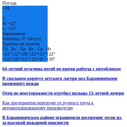
Погода
+
19
°
C
H:
+
22°
L:
+
15°
Барановичи
Пятница, 07 Август
Прогноз на неделю
Сб
Вс
Пн
Вт
Ср
Чт
+
21°
+
22°
+
28°
+
22°
+
21°
+
22°
+
12°
+
10°
+
12°
+
15°
+
9°
+
10°
64-летний мужчина погиб во время работы с мотоблоком
В спальном корпусе детского лагеря под Барановичами
произошёл пожар
Отец по неосторожности отрубил пальцы 13-летней дочери
Как предприятия переходят от ручного труда к
автоматизированному производству
В Барановичском районе ограничили посещение лесов из-
за высокой пожарной опасности