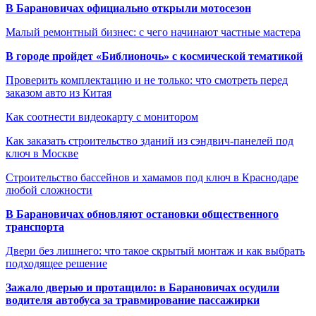
В Барановичах официально открыли мотосезон
Малый ремонтный бизнес: с чего начинают частные мастера
В городе пройдет «Библионочь» с космической тематикой
Проверить комплектацию и не только: что смотреть перед
заказом авто из Китая
Как соотнести видеокарту с монитором
Как заказать строительство зданий из сэндвич-панелей под
ключ в Москве
Строительство бассейнов и хамамов под ключ в Краснодаре
любой сложности
В Барановичах обновляют остановки общественного
транспорта
Двери без лишнего: что такое скрытый монтаж и как выбрать
подходящее решение
Зажало дверью и протащило: в Барановичах осудили
водителя автобуса за травмирование пассажирки