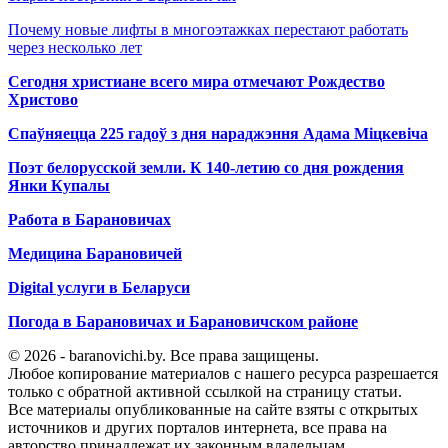
Почему новые лифты в многоэтажках перестают работать
через несколько лет
Сегодня христиане всего мира отмечают Рождество
Христово
Спаўняецца 225 гадоў з дня нараджэння Адама Міцкевіча
Поэт белорусской земли. К 140-летию со дня рождения
Янки Купалы
Работа в Барановичах
Медицина Барановичей
Digital услуги в Беларуси
Погода в Барановичах и Барановичском районе
© 2026 - baranovichi.by. Все права защищены.
Любое копирование материалов с нашего ресурса разрешается
только с обратной активной ссылкой на страницу статьи.
Все материалы опубликованные на сайте взяты с открытых
источников и других порталов интернета, все права на
авторство принадлежат их законным владельцам.