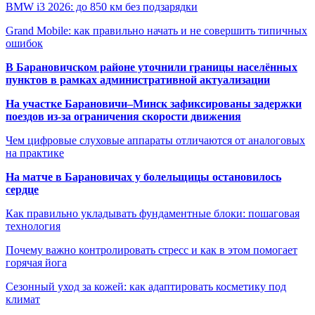
BMW i3 2026: до 850 км без подзарядки
Grand Mobile: как правильно начать и не совершить типичных
ошибок
В Барановичском районе уточнили границы населённых
пунктов в рамках административной актуализации
На участке Барановичи–Минск зафиксированы задержки
поездов из-за ограничения скорости движения
Чем цифровые слуховые аппараты отличаются от аналоговых
на практике
На матче в Барановичах у болельщицы остановилось
сердце
Как правильно укладывать фундаментные блоки: пошаговая
технология
Почему важно контролировать стресс и как в этом помогает
горячая йога
Сезонный уход за кожей: как адаптировать косметику под
климат