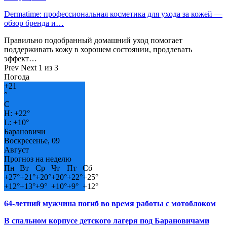
Dermatime: профессиональная косметика для ухода за кожей —
обзор бренда и…
Правильно подобранный домашний уход помогает
поддерживать кожу в хорошем состоянии, продлевать
эффект…
Prev
Next
1 из 3
Погода
+
21
°
C
H:
+
22°
L:
+
10°
Барановичи
Воскресенье, 09
Август
Прогноз на неделю
Пн
Вт
Ср
Чт
Пт
Сб
+
27°
+
21°
+
20°
+
20°
+
22°
+
25°
+
12°
+
13°
+
9°
+
10°
+
9°
+
12°
64-летний мужчина погиб во время работы с мотоблоком
В спальном корпусе детского лагеря под Барановичами