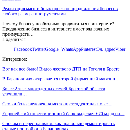
Реализация масштабных проектов продвижения бизнесов
любого размера инструментами…
Почему бизнесу необходимо продвигаться в интернете?
Продвижение бизнеса в интернете имеет ряд важных
преимуществ…
Поделиться
Facebook
Twitter
Google+
WhatsApp
Pinterest
Эл. адрес
Viber
Интересное:
Вот как все было! Видео жесткого ДТП на Гоголя в Бресте
В Барановичах открывается второй фирменный магазин…
Более 2 тыс. многодетных семей Брестской области
улучшили…
Семь и более человек на место претендуют на самые…
Европейский инвестиционный банк выделяет €70 млрд на…
Сносим и перестраиваем: как правильно демонтировать
старые постройки в Барановичах