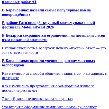
плановых работ A1
В Барановичах назвали самые популярные имена
новорождённых
В районе Гати пройдёт крупный мото-музыкальный
фестиваль MotoFestWest 2026
В Беларуси сохраняются ограничения на посещение лесов
из-за пожарной опасности
Нулевая отчетность в Беларуси: почему «пустой» отчет — это
зона ответственности
В Барановичах прошли учения по разгону массовых
беспорядков
Как изменились способы общения и защиты личных данных в
интернете
Как изменились представления о комфортном жилье за
последние десять лет
7 вещей, которые нельзя смывать в унитаз
Что входит в оформление памятника на могилу: портрет,