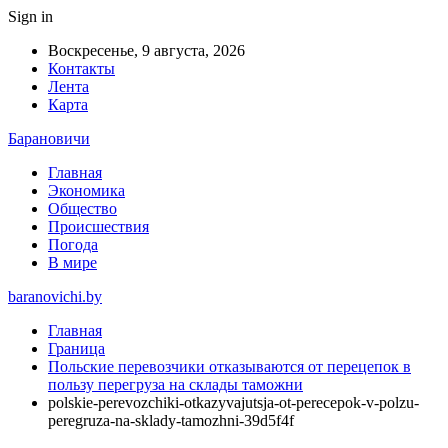
Sign in
Воскресенье, 9 августа, 2026
Контакты
Лента
Карта
Барановичи
Главная
Экономика
Общество
Происшествия
Погода
В мире
baranovichi.by
Главная
Граница
Польские перевозчики отказываются от перецепок в
пользу перегруза на склады таможни
polskie-perevozchiki-otkazyvajutsja-ot-perecepok-v-polzu-
peregruza-na-sklady-tamozhni-39d5f4f