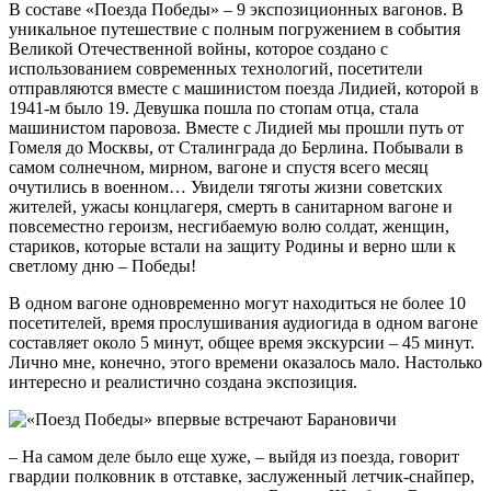
В составе «Поезда Победы» – 9 экспозиционных вагонов. В
уникальное путешествие с полным погружением в события
Великой Отечественной войны, которое создано с
использованием современных технологий, посетители
отправляются вместе с машинистом поезда Лидией, которой в
1941-м было 19. Девушка пошла по стопам отца, стала
машинистом паровоза. Вместе с Лидией мы прошли путь от
Гомеля до Москвы, от Сталинграда до Берлина. Побывали в
самом солнечном, мирном, вагоне и спустя всего месяц
очутились в военном… Увидели тяготы жизни советских
жителей, ужасы концлагеря, смерть в санитарном вагоне и
повсеместно героизм, несгибаемую волю солдат, женщин,
стариков, которые встали на защиту Родины и верно шли к
светлому дню – Победы!
В одном вагоне одновременно могут находиться не более 10
посетителей, время прослушивания аудиогида в одном вагоне
составляет около 5 минут, общее время экскурсии – 45 минут.
Лично мне, конечно, этого времени оказалось мало. Настолько
интересно и реалистично создана экспозиция.
– На самом деле было еще хуже, – выйдя из поезда, говорит
гвардии полковник в отставке, заслуженный летчик-снайпер,