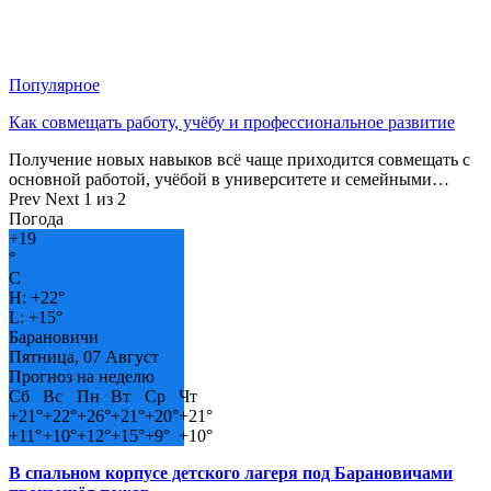
Популярное
Как совмещать работу, учёбу и профессиональное развитие
Получение новых навыков всё чаще приходится совмещать с
основной работой, учёбой в университете и семейными…
Prev
Next
1 из 2
Погода
+
19
°
C
H:
+
22°
L:
+
15°
Барановичи
Пятница, 07 Август
Прогноз на неделю
Сб
Вс
Пн
Вт
Ср
Чт
+
21°
+
22°
+
26°
+
21°
+
20°
+
21°
+
11°
+
10°
+
12°
+
15°
+
9°
+
10°
В спальном корпусе детского лагеря под Барановичами