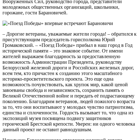
Вооруженных Сил, руководство города, представители
молодежных общественных организаций, школьники,
горожане, гости Барановичей.
– Дорогие ветераны, уважаемые жители города! – обратился к
присутствующим председатель горисполкома Юрий
Громаковский. – «Поезд Победы» прибыл в наш город в Год
исторической памяти – это знаковое событие. От имени
жителей выражаем благодарность за предоставленную
возможность Администрации Президента, руководству
Белорусской железной дороги и Российских железных дорог,
всем тем, кто причастен к созданию этого масштабного
историко-просветительского проекта. Это еще одна
возможность почувствовать, как хрупок мир, какой ценой
завоеваны свобода и независимость, сохранить память о
Великой Отечественной войне и передать её подрастающему
поколению. Благодарим ветеранов, людей пожилого возраста
за то, что они воспитывают у молодых чувство патриотизма,
единства и сплоченности. Гордость вызывает то, что одна из
экспозиций музея посвящена подвигу защитников
героической Брестской крепости. Уверен: ни одного человека
данный проект не оставит равнодушным.