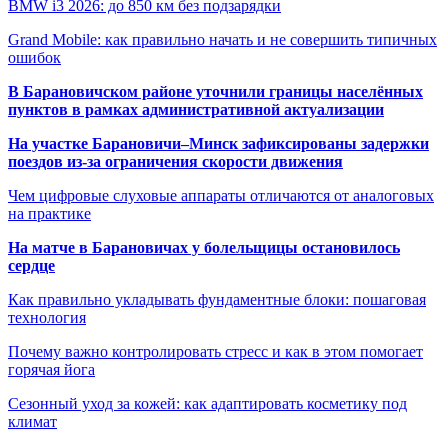
BMW i3 2026: до 850 км без подзарядки
Grand Mobile: как правильно начать и не совершить типичных
ошибок
В Барановичском районе уточнили границы населённых
пунктов в рамках административной актуализации
На участке Барановичи–Минск зафиксированы задержки
поездов из-за ограничения скорости движения
Чем цифровые слуховые аппараты отличаются от аналоговых
на практике
На матче в Барановичах у болельщицы остановилось
сердце
Как правильно укладывать фундаментные блоки: пошаговая
технология
Почему важно контролировать стресс и как в этом помогает
горячая йога
Сезонный уход за кожей: как адаптировать косметику под
климат