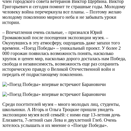
член городского совета ветеранов Виктор Щербина. Виктор
Григорьевич и сегодня помнит те страшные годы. Молодому
человеку война перечеркнула все планы. – Поэтому желаю
молодому поколению мирного неба и не забывать уроки
истории.
– Впечатления очень сильные, – признался Юрий
Громаковский после посещения экспозиции музея. –
Окунувшись в эту атмосферу, ощущаешь даже запахи того
времени. «Поезд Победы» – уникальный проект. У более 2
000 горожан появилась возможность понять, насколько
хрупок и ценен мир, насколько дорого досталась нам Победа,
свобода и независимость, возможность еще раз сохранить
историческую правду о Великой Отечественной войн и
передать её подрастающему поколению.
Среди посетителей музея – много молодых лиц, студенты,
школьники. А Игорь и Ольга Троцкие пришли увидеть
экспозицию музея всей семьёй: с ними еще 13-летняя дочь
Елизавета, 7-летний сын Лева и двухлетний Глеб. Очень
хотелось услышать и их мнение о «Поезде Победы».