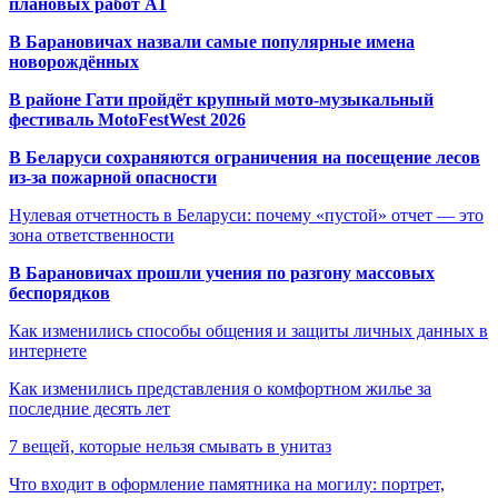
плановых работ A1
В Барановичах назвали самые популярные имена
новорождённых
В районе Гати пройдёт крупный мото-музыкальный
фестиваль MotoFestWest 2026
В Беларуси сохраняются ограничения на посещение лесов
из-за пожарной опасности
Нулевая отчетность в Беларуси: почему «пустой» отчет — это
зона ответственности
В Барановичах прошли учения по разгону массовых
беспорядков
Как изменились способы общения и защиты личных данных в
интернете
Как изменились представления о комфортном жилье за
последние десять лет
7 вещей, которые нельзя смывать в унитаз
Что входит в оформление памятника на могилу: портрет,