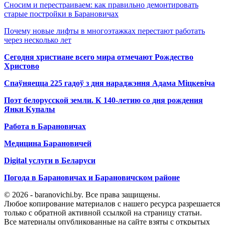
Сносим и перестраиваем: как правильно демонтировать
старые постройки в Барановичах
Почему новые лифты в многоэтажках перестают работать
через несколько лет
Сегодня христиане всего мира отмечают Рождество
Христово
Спаўняецца 225 гадоў з дня нараджэння Адама Міцкевіча
Поэт белорусской земли. К 140-летию со дня рождения
Янки Купалы
Работа в Барановичах
Медицина Барановичей
Digital услуги в Беларуси
Погода в Барановичах и Барановичском районе
© 2026 - baranovichi.by. Все права защищены.
Любое копирование материалов с нашего ресурса разрешается
только с обратной активной ссылкой на страницу статьи.
Все материалы опубликованные на сайте взяты с открытых