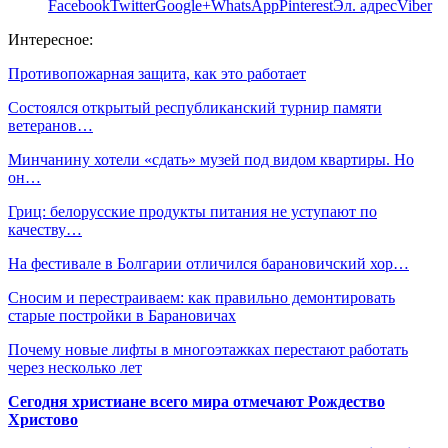
Facebook
Twitter
Google+
WhatsApp
Pinterest
Эл. адрес
Viber
Интересное:
Противопожарная защита, как это работает
Состоялся открытый республиканский турнир памяти
ветеранов…
Минчанину хотели «сдать» музей под видом квартиры. Но
он…
Гриц: белорусские продукты питания не уступают по
качеству…
На фестивале в Болгарии отличился барановичский хор…
Сносим и перестраиваем: как правильно демонтировать
старые постройки в Барановичах
Почему новые лифты в многоэтажках перестают работать
через несколько лет
Сегодня христиане всего мира отмечают Рождество
Христово