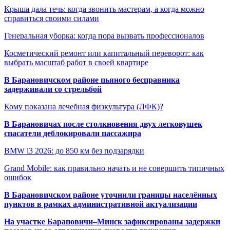
Крыша дала течь: когда звонить мастерам, а когда можно
справиться своими силами
Генеральная уборка: когда пора вызвать профессионалов
Косметический ремонт или капитальный переворот: как
выбрать масштаб работ в своей квартире
В Барановичском районе пьяного бесправника
задерживали со стрельбой
Кому показана лечебная физкультура (ЛФК)?
В Барановичах после столкновения двух легковушек
спасатели деблокировали пассажира
BMW i3 2026: до 850 км без подзарядки
Grand Mobile: как правильно начать и не совершить типичных
ошибок
В Барановичском районе уточнили границы населённых
пунктов в рамках административной актуализации
На участке Барановичи–Минск зафиксированы задержки