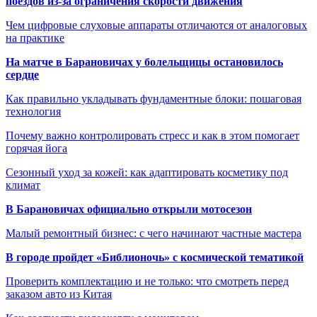
поездов из-за ограничения скорости движения
Чем цифровые слуховые аппараты отличаются от аналоговых
на практике
На матче в Барановичах у болельщицы остановилось
сердце
Как правильно укладывать фундаментные блоки: пошаговая
технология
Почему важно контролировать стресс и как в этом помогает
горячая йога
Сезонный уход за кожей: как адаптировать косметику под
климат
В Барановичах официально открыли мотосезон
Малый ремонтный бизнес: с чего начинают частные мастера
В городе пройдет «Библионочь» с космической тематикой
Проверить комплектацию и не только: что смотреть перед
заказом авто из Китая