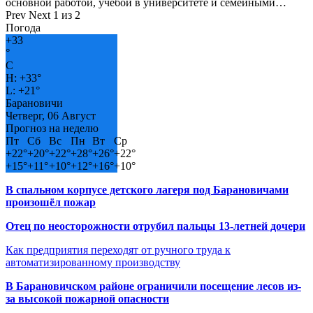
основной работой, учёбой в университете и семейными…
Prev
Next
1 из 2
Погода
+
33
°
C
H:
+
33°
L:
+
21°
Барановичи
Четверг, 06 Август
Прогноз на неделю
Пт
Сб
Вс
Пн
Вт
Ср
+
22°
+
20°
+
22°
+
28°
+
26°
+
22°
+
15°
+
11°
+
10°
+
12°
+
16°
+
10°
В спальном корпусе детского лагеря под Барановичами
произошёл пожар
Отец по неосторожности отрубил пальцы 13-летней дочери
Как предприятия переходят от ручного труда к
автоматизированному производству
В Барановичском районе ограничили посещение лесов из-
за высокой пожарной опасности