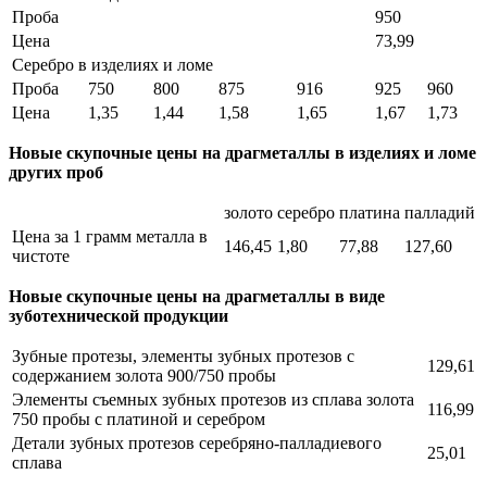
Проба
950
Цена
73,99
Серебро в изделиях и ломе
Проба
750
800
875
916
925
960
Цена
1,35
1,44
1,58
1,65
1,67
1,73
Новые скупочные цены на драгметаллы в изделиях и ломе
других проб
золото
серебро
платина
палладий
Цена за 1 грамм металла в
146,45
1,80
77,88
127,60
чистоте
Новые скупочные цены на драгметаллы в виде
зуботехнической продукции
Зубные протезы, элементы зубных протезов с
129,61
содержанием золота 900/750 пробы
Элементы съемных зубных протезов из сплава золота
116,99
750 пробы с платиной и серебром
Детали зубных протезов серебряно-палладиевого
25,01
сплава