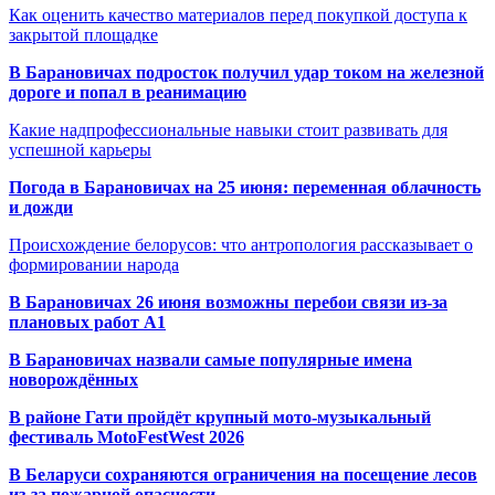
Как оценить качество материалов перед покупкой доступа к
закрытой площадке
В Барановичах подросток получил удар током на железной
дороге и попал в реанимацию
Какие надпрофессиональные навыки стоит развивать для
успешной карьеры
Погода в Барановичах на 25 июня: переменная облачность
и дожди
Происхождение белорусов: что антропология рассказывает о
формировании народа
В Барановичах 26 июня возможны перебои связи из-за
плановых работ A1
В Барановичах назвали самые популярные имена
новорождённых
В районе Гати пройдёт крупный мото-музыкальный
фестиваль MotoFestWest 2026
В Беларуси сохраняются ограничения на посещение лесов
из-за пожарной опасности