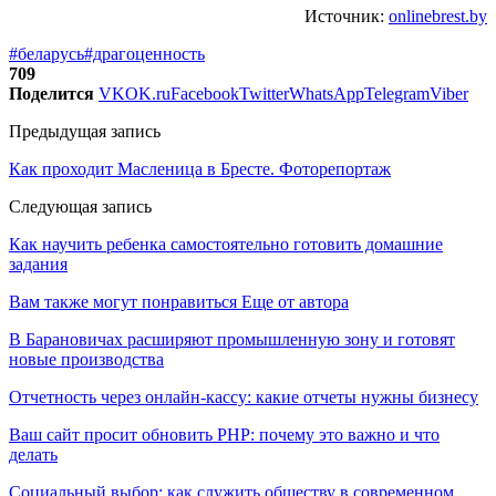
Источник:
onlinebrest.by
#беларусь
#драгоценность
709
Поделится
VK
OK.ru
Facebook
Twitter
WhatsApp
Telegram
Viber
Предыдущая запись
Как проходит Масленица в Бресте. Фоторепортаж
Следующая запись
Как научить ребенка самостоятельно готовить домашние
задания
Вам также могут понравиться
Еще от автора
В Барановичах расширяют промышленную зону и готовят
новые производства
Отчетность через онлайн-кассу: какие отчеты нужны бизнесу
Ваш сайт просит обновить PHP: почему это важно и что
делать
Социальный выбор: как служить обществу в современном