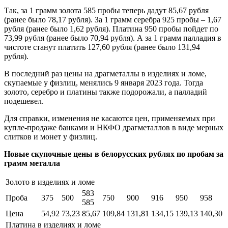
Так, за 1 грамм золота 585 пробы теперь дадут 85,67 рубля
(ранее было 78,17 рубля). За 1 грамм серебра 925 пробы – 1,67
рубля (ранее было 1,62 рубля). Платина 950 пробы пойдет по
73,99 рубля (ранее было 70,94 рубля). А за 1 грамм палладия в
чистоте станут платить 127,60 рубля (ранее было 131,94
рубля).
В последний раз цены на драгметаллы в изделиях и ломе,
скупаемые у физлиц, менялись 9 января 2023 года. Тогда
золото, серебро и платины также подорожали, а палладий
подешевел.
Для справки, изменения не касаются цен, применяемых при
купле-продаже банками и НКФО драгметаллов в виде мерных
слитков и монет у физлиц.
Новые скупочные цены в белорусских рублях по пробам за
грамм металла
Золото в изделиях и ломе
583
Проба
375
500
750
900
916
950
958
585
Цена
54,92
73,23
85,67
109,84
131,81
134,15
139,13
140,30
Платина в изделиях и ломе