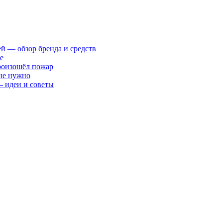
ей — обзор бренда и средств
е
произошёл пожар
 не нужно
— идеи и советы