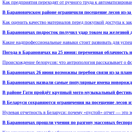
Как предприятия переходят от ручного труда к автоматизиров
В Барановичском районе ограничили посещение лесов из-з
Как оценить качество материалов перед покупкой доступа к з
В Барановичах подросток получил удар током на железной 
Какие надпрофессиональные навыки стоит развивать для успе
Погода в Барановичах на 25 июня: переменная облачность 
Происхождение белорусов: что антропология рассказывает о 
В Барановичах 26 июня возможны перебои связи из-за план
В Барановичах назвали самые популярные имена новорож
В районе Гати пройдёт крупный мото-музыкальный фестива
В Беларуси сохраняются ограничения на посещение лесов и
Нулевая отчетность в Беларуси: почему «пустой» отчет — это 
В Барановичах прошли учения по разгону массовых беспор