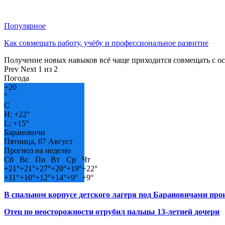
Популярное
Как совмещать работу, учёбу и профессиональное развитие
Получение новых навыков всё чаще приходится совмещать с о
Prev
Next
1 из 2
Погода
+
20
°
C
H:
+
22°
L:
+
15°
Барановичи
Пятница, 07 Август
Прогноз на неделю
Сб
Вс
Пн
Вт
Ср
Чт
+
21°
+
21°
+
27°
+
20°
+
19°
+
22°
+
11°
+
10°
+
12°
+
14°
+
9°
+
9°
В спальном корпусе детского лагеря под Барановичами пр
Отец по неосторожности отрубил пальцы 13-летней дочери