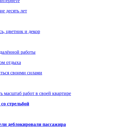
интернете
е десять лет
ь, цветник и декор
удалённой работы
ом отдыха
иться своими силами
ь масштаб работ в своей квартире
со стрельбой
тели деблокировали пассажира