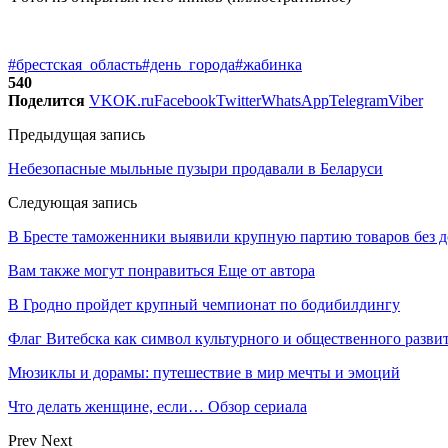
#брестская_область
#день_города
#жабинка
540
Поделится
VK
OK.ru
Facebook
Twitter
WhatsApp
Telegram
Viber
Предыдущая запись
Небезопасные мыльные пузыри продавали в Беларуси
Следующая запись
В Бресте таможенники выявили крупную партию товаров без 
Вам также могут понравиться
Еще от автора
В Гродно пройдет крупный чемпионат по бодибилдингу
Флаг Витебска как символ культурного и общественного разв
Мюзиклы и дорамы: путешествие в мир мечты и эмоций
Что делать женщине, если… Обзор сериала
Prev
Next