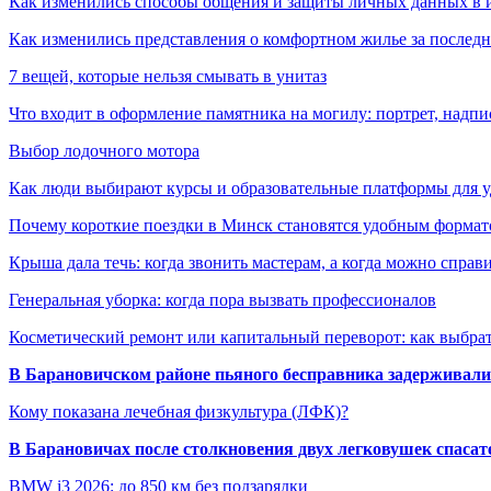
Как изменились способы общения и защиты личных данных в 
Как изменились представления о комфортном жилье за последни
7 вещей, которые нельзя смывать в унитаз
Что входит в оформление памятника на могилу: портрет, надпис
Выбор лодочного мотора
Как люди выбирают курсы и образовательные платформы для 
Почему короткие поездки в Минск становятся удобным формат
Крыша дала течь: когда звонить мастерам, а когда можно справ
Генеральная уборка: когда пора вызвать профессионалов
Косметический ремонт или капитальный переворот: как выбрат
В Барановичском районе пьяного бесправника задерживали 
Кому показана лечебная физкультура (ЛФК)?
В Барановичах после столкновения двух легковушек спаса
BMW i3 2026: до 850 км без подзарядки