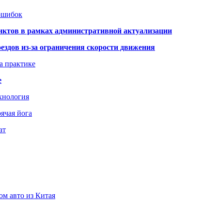
 ошибок
нктов в рамках административной актуализации
здов из-за ограничения скорости движения
а практике
е
хнология
ячая йога
ат
ом авто из Китая