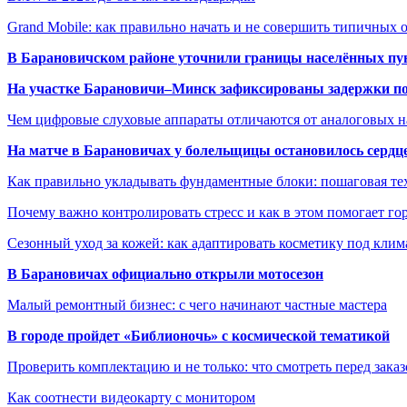
Grand Mobile: как правильно начать и не совершить типичных
В Барановичском районе уточнили границы населённых пу
На участке Барановичи–Минск зафиксированы задержки пое
Чем цифровые слуховые аппараты отличаются от аналоговых н
На матче в Барановичах у болельщицы остановилось сердц
Как правильно укладывать фундаментные блоки: пошаговая те
Почему важно контролировать стресс и как в этом помогает гор
Сезонный уход за кожей: как адаптировать косметику под клим
В Барановичах официально открыли мотосезон
Малый ремонтный бизнес: с чего начинают частные мастера
В городе пройдет «Библионочь» с космической тематикой
Проверить комплектацию и не только: что смотреть перед заказ
Как соотнести видеокарту с монитором