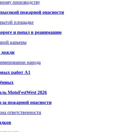
анному производству
а высокой пожарной опасности
акрытой площадке
дороге и попал в реанимацию
шной карьеры
и дожди
формировании народа
овых работ A1
дённых
ль MotoFestWest 2026
з-за пожарной опасности
зона ответственности
ядков