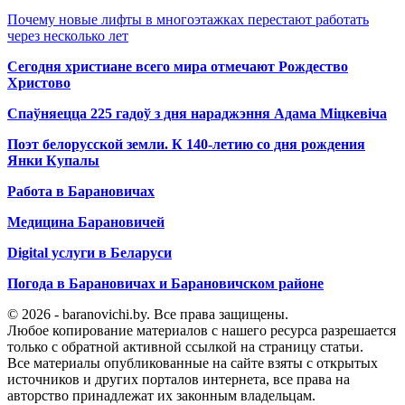
Почему новые лифты в многоэтажках перестают работать
через несколько лет
Сегодня христиане всего мира отмечают Рождество
Христово
Спаўняецца 225 гадоў з дня нараджэння Адама Міцкевіча
Поэт белорусской земли. К 140-летию со дня рождения
Янки Купалы
Работа в Барановичах
Медицина Барановичей
Digital услуги в Беларуси
Погода в Барановичах и Барановичском районе
© 2026 - baranovichi.by. Все права защищены.
Любое копирование материалов с нашего ресурса разрешается
только с обратной активной ссылкой на страницу статьи.
Все материалы опубликованные на сайте взяты с открытых
источников и других порталов интернета, все права на
авторство принадлежат их законным владельцам.