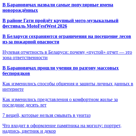
В Барановичах назвали самые популярные имена
новорождённых
В районе Гати пройдёт крупный мото-музыкальный
фестиваль MotoFestWest 2026
В Беларуси сохраняются ограничения на посещение лесов
из-за пожарной опасности
Нулевая отчетность в Беларуси: почему «пустой» отчет — это
зона ответственности
В Барановичах прошли учения по разгону массовых
беспорядков
Как изменились способы общения и защиты личных данных в
интернете
Как изменились представления о комфортном жилье за
последние десять лет
7 вещей, которые нельзя смывать в унитаз
Что входит в оформление памятника на могилу: портрет,
надпись, цветник и декор