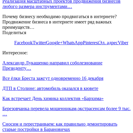
Реализация масштабных проектов продвижения бизнесов
любого размера инструментами…
Почему бизнесу необходимо продвигаться в интернете?
Продвижение бизнеса в интернете имеет ряд важных
преимуществ…
Поделиться
Facebook
Twitter
Google+
WhatsApp
Pinterest
Эл. адрес
Viber
Интересное:
Александр Лукашенко направил соболезнование
Президенту…
Все ёлки Бреста зажгут одновременно 16 декабря
ДТП в Столине: автомобиль оказался в кювете
Как встречает День химика коллектив «Бархима»
Березовчанка перевела мошенникам-экстрасенсам более 9 тыс.
…
Сносим и перестраиваем: как правильно демонтировать
старые постройки в Барановичах