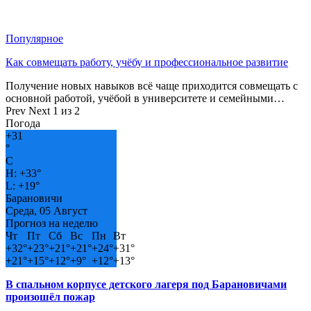
Популярное
Как совмещать работу, учёбу и профессиональное развитие
Получение новых навыков всё чаще приходится совмещать с
основной работой, учёбой в университете и семейными…
Prev
Next
1 из 2
Погода
+
31
°
C
H:
+
33°
L:
+
19°
Барановичи
Среда, 05 Август
Прогноз на неделю
Чт
Пт
Сб
Вс
Пн
Вт
+
32°
+
23°
+
21°
+
21°
+
24°
+
31°
+
21°
+
15°
+
12°
+
9°
+
12°
+
13°
В спальном корпусе детского лагеря под Барановичами
произошёл пожар