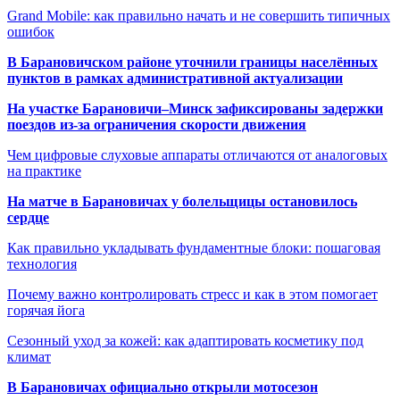
Grand Mobile: как правильно начать и не совершить типичных
ошибок
В Барановичском районе уточнили границы населённых
пунктов в рамках административной актуализации
На участке Барановичи–Минск зафиксированы задержки
поездов из-за ограничения скорости движения
Чем цифровые слуховые аппараты отличаются от аналоговых
на практике
На матче в Барановичах у болельщицы остановилось
сердце
Как правильно укладывать фундаментные блоки: пошаговая
технология
Почему важно контролировать стресс и как в этом помогает
горячая йога
Сезонный уход за кожей: как адаптировать косметику под
климат
В Барановичах официально открыли мотосезон