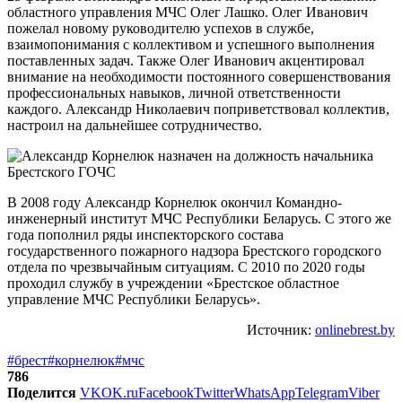
областного управления МЧС Олег Лашко. Олег Иванович
пожелал новому руководителю успехов в службе,
взаимопонимания с коллективом и успешного выполнения
поставленных задач. Также Олег Иванович акцентировал
внимание на необходимости постоянного совершенствования
профессиональных навыков, личной ответственности
каждого. Александр Николаевич поприветствовал коллектив,
настроил на дальнейшее сотрудничество.
В 2008 году Александр Корнелюк окончил Командно-
инженерный институт МЧС Республики Беларусь. С этого же
года пополнил ряды инспекторского состава
государственного пожарного надзора Брестского городского
отдела по чрезвычайным ситуациям. С 2010 по 2020 годы
проходил службу в учреждении «Брестское областное
управление МЧС Республики Беларусь».
Источник:
onlinebrest.by
#брест
#корнелюк
#мчс
786
Поделится
VK
OK.ru
Facebook
Twitter
WhatsApp
Telegram
Viber