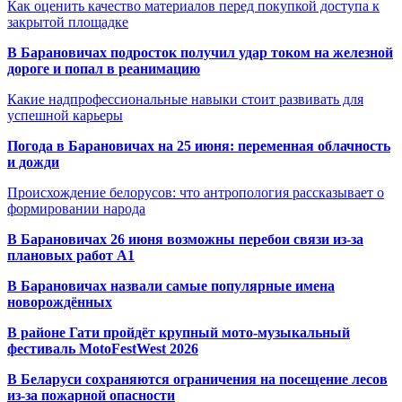
Как оценить качество материалов перед покупкой доступа к
закрытой площадке
В Барановичах подросток получил удар током на железной
дороге и попал в реанимацию
Какие надпрофессиональные навыки стоит развивать для
успешной карьеры
Погода в Барановичах на 25 июня: переменная облачность
и дожди
Происхождение белорусов: что антропология рассказывает о
формировании народа
В Барановичах 26 июня возможны перебои связи из-за
плановых работ A1
В Барановичах назвали самые популярные имена
новорождённых
В районе Гати пройдёт крупный мото-музыкальный
фестиваль MotoFestWest 2026
В Беларуси сохраняются ограничения на посещение лесов
из-за пожарной опасности