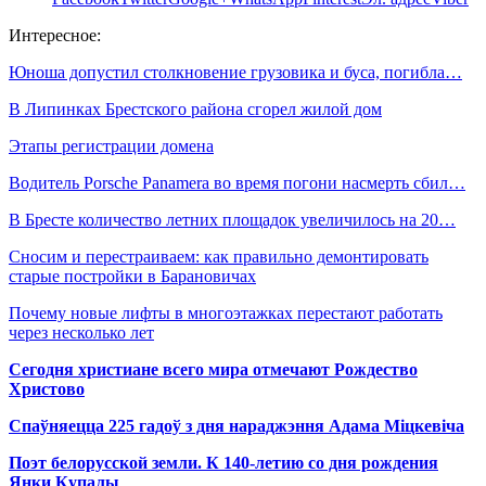
Интересное:
Юноша допустил столкновение грузовика и буса, погибла…
В Липинках Брестского района сгорел жилой дом
Этапы регистрации домена
Водитель Porsche Panamera во время погони насмерть сбил…
В Бресте количество летних площадок увеличилось на 20…
Сносим и перестраиваем: как правильно демонтировать
старые постройки в Барановичах
Почему новые лифты в многоэтажках перестают работать
через несколько лет
Сегодня христиане всего мира отмечают Рождество
Христово
Спаўняецца 225 гадоў з дня нараджэння Адама Міцкевіча
Поэт белорусской земли. К 140-летию со дня рождения
Янки Купалы