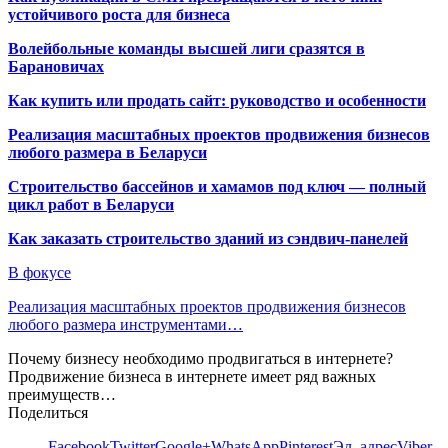
устойчивого роста для бизнеса
Волейбольные команды высшей лиги сразятся в
Барановичах
Как купить или продать сайт: руководство и особенности
Реализация масштабных проектов продвижения бизнесов
любого размера в Беларуси
Строительство бассейнов и хамамов под ключ — полный
цикл работ в Беларуси
Как заказать строительство зданий из сэндвич-панелей
В фокусе
Реализация масштабных проектов продвижения бизнесов
любого размера инструментами…
Почему бизнесу необходимо продвигаться в интернете?
Продвижение бизнеса в интернете имеет ряд важных
преимуществ…
Поделиться
Facebook
Twitter
Google+
WhatsApp
Pinterest
Эл. адрес
Viber