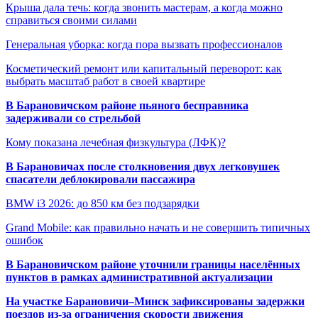
Крыша дала течь: когда звонить мастерам, а когда можно
справиться своими силами
Генеральная уборка: когда пора вызвать профессионалов
Косметический ремонт или капитальный переворот: как
выбрать масштаб работ в своей квартире
В Барановичском районе пьяного бесправника
задерживали со стрельбой
Кому показана лечебная физкультура (ЛФК)?
В Барановичах после столкновения двух легковушек
спасатели деблокировали пассажира
BMW i3 2026: до 850 км без подзарядки
Grand Mobile: как правильно начать и не совершить типичных
ошибок
В Барановичском районе уточнили границы населённых
пунктов в рамках административной актуализации
На участке Барановичи–Минск зафиксированы задержки
поездов из-за ограничения скорости движения