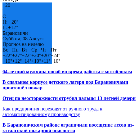
+
20
°
C
H:
+
20°
L:
+
12°
Барановичи
Суббота, 08 Август
Прогноз на неделю
Вс
Пн
Вт
Ср
Чт
Пт
+
22°
+
27°
+
22°
+
20°
+
20°
+
24°
+
10°
+
12°
+
14°
+
10°
+
11°
+
10°
64-летний мужчина погиб во время работы с мотоблоком
В спальном корпусе детского лагеря под Барановичами
произошёл пожар
Отец по неосторожности отрубил пальцы 13-летней дочери
Как предприятия переходят от ручного труда к
автоматизированному производству
В Барановичском районе ограничили посещение лесов из-
за высокой пожарной опасности