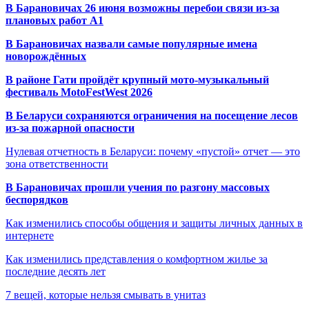
В Барановичах 26 июня возможны перебои связи из-за
плановых работ A1
В Барановичах назвали самые популярные имена
новорождённых
В районе Гати пройдёт крупный мото-музыкальный
фестиваль MotoFestWest 2026
В Беларуси сохраняются ограничения на посещение лесов
из-за пожарной опасности
Нулевая отчетность в Беларуси: почему «пустой» отчет — это
зона ответственности
В Барановичах прошли учения по разгону массовых
беспорядков
Как изменились способы общения и защиты личных данных в
интернете
Как изменились представления о комфортном жилье за
последние десять лет
7 вещей, которые нельзя смывать в унитаз