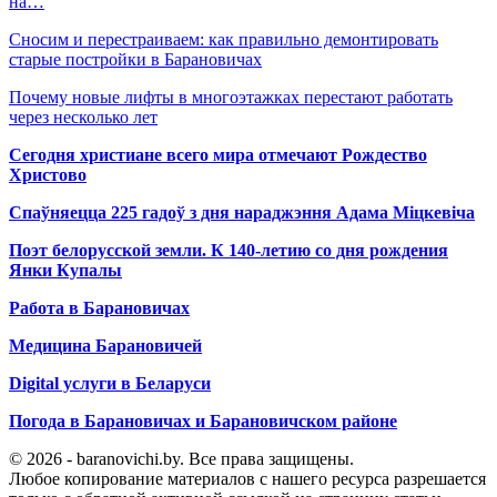
на…
Сносим и перестраиваем: как правильно демонтировать
старые постройки в Барановичах
Почему новые лифты в многоэтажках перестают работать
через несколько лет
Сегодня христиане всего мира отмечают Рождество
Христово
Спаўняецца 225 гадоў з дня нараджэння Адама Міцкевіча
Поэт белорусской земли. К 140-летию со дня рождения
Янки Купалы
Работа в Барановичах
Медицина Барановичей
Digital услуги в Беларуси
Погода в Барановичах и Барановичском районе
© 2026 - baranovichi.by. Все права защищены.
Любое копирование материалов с нашего ресурса разрешается