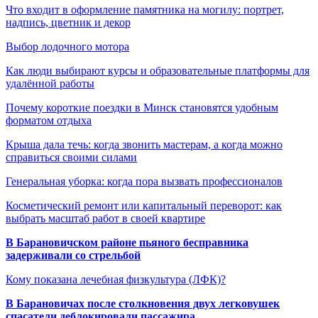
Что входит в оформление памятника на могилу: портрет,
надпись, цветник и декор
Выбор лодочного мотора
Как люди выбирают курсы и образовательные платформы для
удалённой работы
Почему короткие поездки в Минск становятся удобным
форматом отдыха
Крыша дала течь: когда звонить мастерам, а когда можно
справиться своими силами
Генеральная уборка: когда пора вызвать профессионалов
Косметический ремонт или капитальный переворот: как
выбрать масштаб работ в своей квартире
В Барановичском районе пьяного бесправника
задерживали со стрельбой
Кому показана лечебная физкультура (ЛФК)?
В Барановичах после столкновения двух легковушек
спасатели деблокировали пассажира