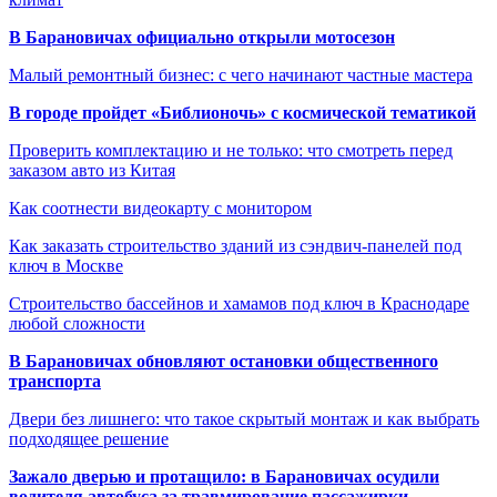
В Барановичах официально открыли мотосезон
Малый ремонтный бизнес: с чего начинают частные мастера
В городе пройдет «Библионочь» с космической тематикой
Проверить комплектацию и не только: что смотреть перед
заказом авто из Китая
Как соотнести видеокарту с монитором
Как заказать строительство зданий из сэндвич-панелей под
ключ в Москве
Строительство бассейнов и хамамов под ключ в Краснодаре
любой сложности
В Барановичах обновляют остановки общественного
транспорта
Двери без лишнего: что такое скрытый монтаж и как выбрать
подходящее решение
Зажало дверью и протащило: в Барановичах осудили
водителя автобуса за травмирование пассажирки