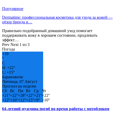
Популярное
Dermatime: профессиональная косметика для ухода за кожей —
обзор бренда и…
Правильно подобранный домашний уход помогает
поддерживать кожу в хорошем состоянии, продлевать
эффект…
Prev
Next
1 из 3
Погода
+
19
°
C
H:
+
22°
L:
+
15°
Барановичи
Пятница, 07 Август
Прогноз на неделю
Сб
Вс
Пн
Вт
Ср
Чт
+
21°
+
22°
+
28°
+
22°
+
21°
+
22°
+
12°
+
10°
+
12°
+
15°
+
9°
+
10°
64-летний мужчина погиб во время работы с мотоблоком