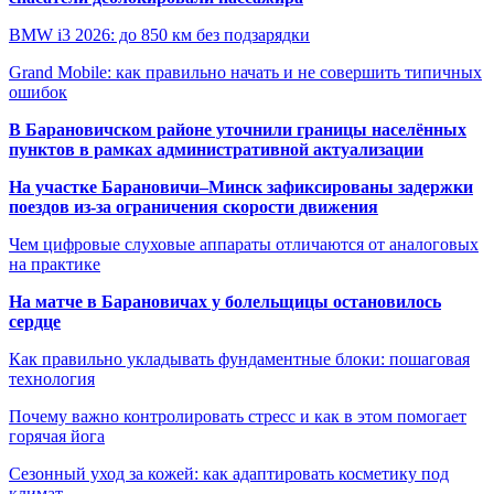
BMW i3 2026: до 850 км без подзарядки
Grand Mobile: как правильно начать и не совершить типичных
ошибок
В Барановичском районе уточнили границы населённых
пунктов в рамках административной актуализации
На участке Барановичи–Минск зафиксированы задержки
поездов из-за ограничения скорости движения
Чем цифровые слуховые аппараты отличаются от аналоговых
на практике
На матче в Барановичах у болельщицы остановилось
сердце
Как правильно укладывать фундаментные блоки: пошаговая
технология
Почему важно контролировать стресс и как в этом помогает
горячая йога
Сезонный уход за кожей: как адаптировать косметику под
климат