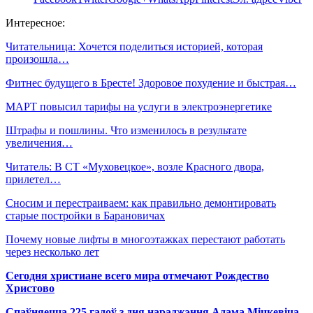
Интересное:
Читательница: Хочется поделиться историей, которая
произошла…
Фитнес будущего в Бресте! Здоровое похудение и быстрая…
МАРТ повысил тарифы на услуги в электроэнергетике
Штрафы и пошлины. Что изменилось в результате
увеличения…
Читатель: В СТ «Муховецкое», возле Красного двора,
прилетел…
Сносим и перестраиваем: как правильно демонтировать
старые постройки в Барановичах
Почему новые лифты в многоэтажках перестают работать
через несколько лет
Сегодня христиане всего мира отмечают Рождество
Христово
Спаўняецца 225 гадоў з дня нараджэння Адама Міцкевіча