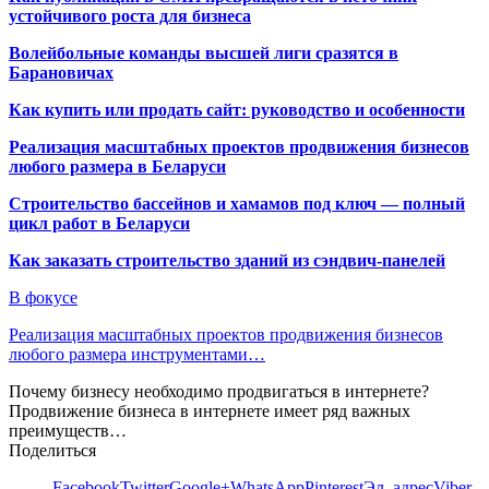
устойчивого роста для бизнеса
Волейбольные команды высшей лиги сразятся в
Барановичах
Как купить или продать сайт: руководство и особенности
Реализация масштабных проектов продвижения бизнесов
любого размера в Беларуси
Строительство бассейнов и хамамов под ключ — полный
цикл работ в Беларуси
Как заказать строительство зданий из сэндвич-панелей
В фокусе
Реализация масштабных проектов продвижения бизнесов
любого размера инструментами…
Почему бизнесу необходимо продвигаться в интернете?
Продвижение бизнеса в интернете имеет ряд важных
преимуществ…
Поделиться
Facebook
Twitter
Google+
WhatsApp
Pinterest
Эл. адрес
Viber