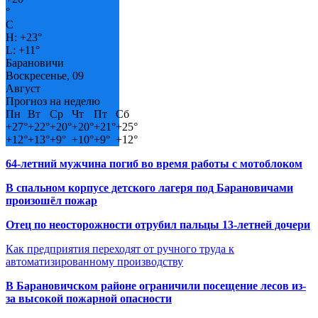
°
C
H:
+
23°
L:
+
11°
Барановичи
Воскресенье, 09
Август
Прогноз на неделю
Пн
Вт
Ср
Чт
Пт
Сб
+
27°
+
22°
+
20°
+
20°
+
21°
+
25°
+
12°
+
13°
+
9°
+
10°
+
9°
+
12°
64-летний мужчина погиб во время работы с мотоблоком
В спальном корпусе детского лагеря под Барановичами
произошёл пожар
Отец по неосторожности отрубил пальцы 13-летней дочери
Как предприятия переходят от ручного труда к
автоматизированному производству
В Барановичском районе ограничили посещение лесов из-
за высокой пожарной опасности