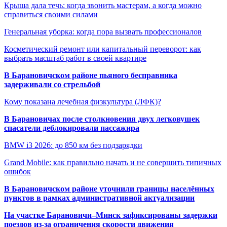
Крыша дала течь: когда звонить мастерам, а когда можно
справиться своими силами
Генеральная уборка: когда пора вызвать профессионалов
Косметический ремонт или капитальный переворот: как
выбрать масштаб работ в своей квартире
В Барановичском районе пьяного бесправника
задерживали со стрельбой
Кому показана лечебная физкультура (ЛФК)?
В Барановичах после столкновения двух легковушек
спасатели деблокировали пассажира
BMW i3 2026: до 850 км без подзарядки
Grand Mobile: как правильно начать и не совершить типичных
ошибок
В Барановичском районе уточнили границы населённых
пунктов в рамках административной актуализации
На участке Барановичи–Минск зафиксированы задержки
поездов из-за ограничения скорости движения