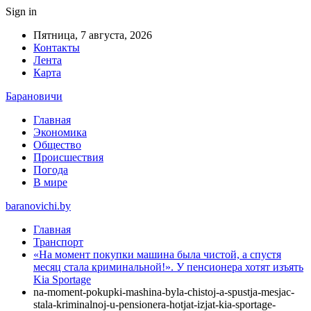
Sign in
Пятница, 7 августа, 2026
Контакты
Лента
Карта
Барановичи
Главная
Экономика
Общество
Происшествия
Погода
В мире
baranovichi.by
Главная
Транспорт
«На момент покупки машина была чистой, а спустя
месяц стала криминальной!». У пенсионера хотят изъять
Kia Sportage
na-moment-pokupki-mashina-byla-chistoj-a-spustja-mesjac-
stala-kriminalnoj-u-pensionera-hotjat-izjat-kia-sportage-