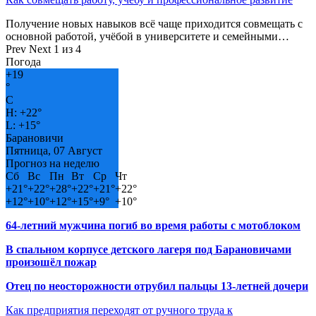
Получение новых навыков всё чаще приходится совмещать с
основной работой, учёбой в университете и семейными…
Prev
Next
1 из 4
Погода
+
19
°
C
H:
+
22°
L:
+
15°
Барановичи
Пятница, 07 Август
Прогноз на неделю
Сб
Вс
Пн
Вт
Ср
Чт
+
21°
+
22°
+
28°
+
22°
+
21°
+
22°
+
12°
+
10°
+
12°
+
15°
+
9°
+
10°
64-летний мужчина погиб во время работы с мотоблоком
В спальном корпусе детского лагеря под Барановичами
произошёл пожар
Отец по неосторожности отрубил пальцы 13-летней дочери
Как предприятия переходят от ручного труда к