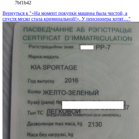
7bf1b42
Вернуться к "«На момент покупки машина была чистой, а
спустя месяц стала криминальной!». У пенсионера хотят…"