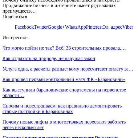
Продвижение бизнеса в интернете имеет ряд важных
преимуществ…
Поделиться
Facebook
Twitter
Google+
WhatsApp
Pinterest
Эл. адрес
Viber
Интересное:
Что могло пойти не так? Всё! 33 строительных провала,…
Как отдыхать на природе, не нарушая закон
Услуга одна, а расчеты разные: кому пересчитают оплату за…
Как прошел первый контрольный матч ФК «Барановичи»
Как выступили барановичские спортсмены на первенстве
области…
Сносим и перестраиваем: как правильно демонтировать
старые постройки в Барановичах
Почему новые лифты в многоэтажках перестают работать
через несколько лет
Сегодня христиане всего мира отмечают Рождество