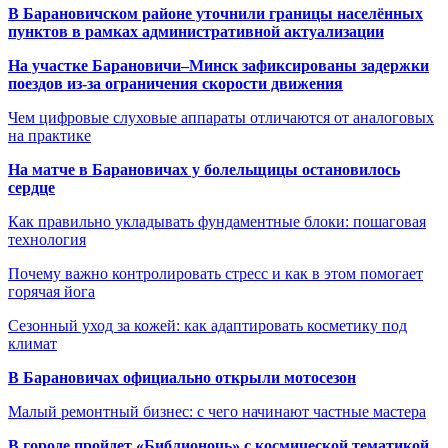
В Барановичском районе уточнили границы населённых
пунктов в рамках административной актуализации
На участке Барановичи–Минск зафиксированы задержки
поездов из-за ограничения скорости движения
Чем цифровые слуховые аппараты отличаются от аналоговых
на практике
На матче в Барановичах у болельщицы остановилось
сердце
Как правильно укладывать фундаментные блоки: пошаговая
технология
Почему важно контролировать стресс и как в этом помогает
горячая йога
Сезонный уход за кожей: как адаптировать косметику под
климат
В Барановичах официально открыли мотосезон
Малый ремонтный бизнес: с чего начинают частные мастера
В городе пройдет «Библионочь» с космической тематикой