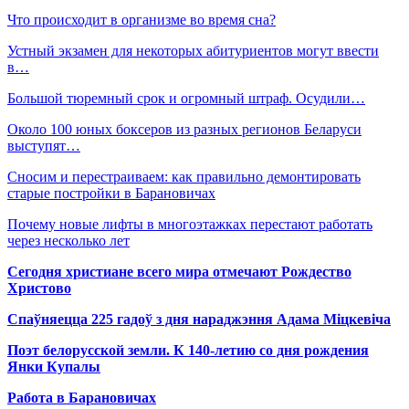
Что происходит в организме во время сна?
Устный экзамен для некоторых абитуриентов могут ввести
в…
Большой тюремный срок и огромный штраф. Осудили…
Около 100 юных боксеров из разных регионов Беларуси
выступят…
Сносим и перестраиваем: как правильно демонтировать
старые постройки в Барановичах
Почему новые лифты в многоэтажках перестают работать
через несколько лет
Сегодня христиане всего мира отмечают Рождество
Христово
Спаўняецца 225 гадоў з дня нараджэння Адама Міцкевіча
Поэт белорусской земли. К 140-летию со дня рождения
Янки Купалы
Работа в Барановичах