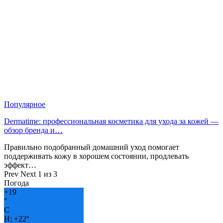
Популярное
Dermatime: профессиональная косметика для ухода за кожей —
обзор бренда и…
Правильно подобранный домашний уход помогает
поддерживать кожу в хорошем состоянии, продлевать
эффект…
Prev
Next
1 из 3
Погода
+
19
°
C
H:
+
22°