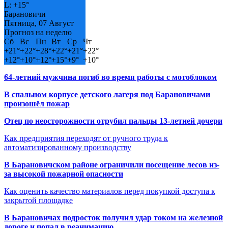
L:
+
15°
Барановичи
Пятница, 07 Август
Прогноз на неделю
Сб
Вс
Пн
Вт
Ср
Чт
+
21°
+
22°
+
28°
+
22°
+
21°
+
22°
+
12°
+
10°
+
12°
+
15°
+
9°
+
10°
64-летний мужчина погиб во время работы с мотоблоком
В спальном корпусе детского лагеря под Барановичами
произошёл пожар
Отец по неосторожности отрубил пальцы 13-летней дочери
Как предприятия переходят от ручного труда к
автоматизированному производству
В Барановичском районе ограничили посещение лесов из-
за высокой пожарной опасности
Как оценить качество материалов перед покупкой доступа к
закрытой площадке
В Барановичах подросток получил удар током на железной
дороге и попал в реанимацию