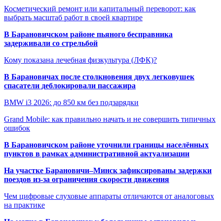
Косметический ремонт или капитальный переворот: как
выбрать масштаб работ в своей квартире
В Барановичском районе пьяного бесправника
задерживали со стрельбой
Кому показана лечебная физкультура (ЛФК)?
В Барановичах после столкновения двух легковушек
спасатели деблокировали пассажира
BMW i3 2026: до 850 км без подзарядки
Grand Mobile: как правильно начать и не совершить типичных
ошибок
В Барановичском районе уточнили границы населённых
пунктов в рамках административной актуализации
На участке Барановичи–Минск зафиксированы задержки
поездов из-за ограничения скорости движения
Чем цифровые слуховые аппараты отличаются от аналоговых
на практике