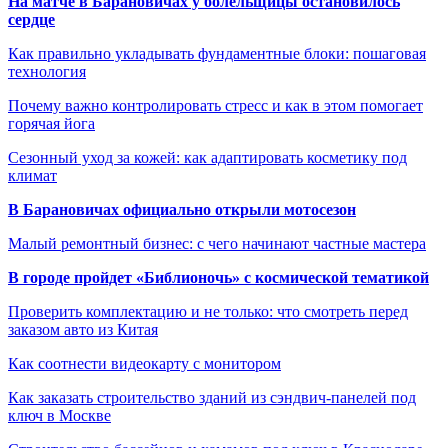
На матче в Барановичах у болельщицы остановилось
сердце
Как правильно укладывать фундаментные блоки: пошаговая
технология
Почему важно контролировать стресс и как в этом помогает
горячая йога
Сезонный уход за кожей: как адаптировать косметику под
климат
В Барановичах официально открыли мотосезон
Малый ремонтный бизнес: с чего начинают частные мастера
В городе пройдет «Библионочь» с космической тематикой
Проверить комплектацию и не только: что смотреть перед
заказом авто из Китая
Как соотнести видеокарту с монитором
Как заказать строительство зданий из сэндвич-панелей под
ключ в Москве