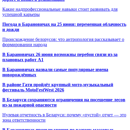
Какие надпрофессиональные навыки стоит развивать для
успешной карьеры
Погода в Барановичах на 25 июня: переменная облачность
и дожди
Происхождение белорусов: что антропология рассказывает о
формировании народа
В Барановичах 26 июня возможны перебои связи из-за
плановых работ A1
В Барановичах назвали самые популярные имена
новорождённых
В районе Гати пройдёт крупный мото-музыкальный
фестиваль MotoFestWest 2026
В Беларуси сохраняются ограничения на посещение лесов
из-за пожарной опасности
Нулевая отчетность в Беларуси: почему «пустой» отчет — это
зона ответственности
В Барановичах прошли учения по разгону массовых