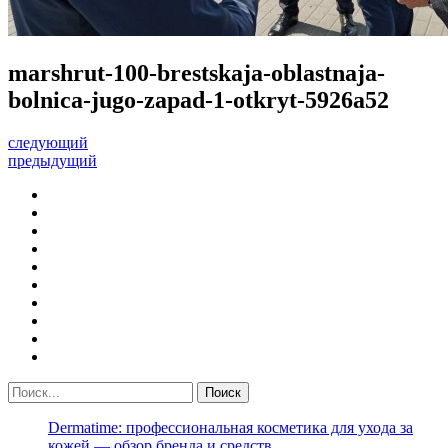
marshrut-100-brestskaja-oblastnaja-
bolnica-jugo-zapad-1-otkryt-5926a52
следующий
предыдущий
Dermatime: профессиональная косметика для ухода за
кожей — обзор бренда и средств