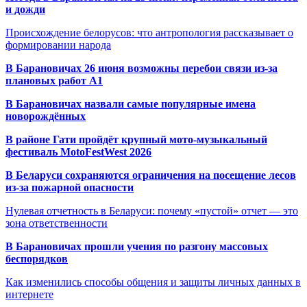
и дожди
Происхождение белорусов: что антропология рассказывает о
формировании народа
В Барановичах 26 июня возможны перебои связи из-за
плановых работ A1
В Барановичах назвали самые популярные имена
новорождённых
В районе Гати пройдёт крупный мото-музыкальный
фестиваль MotoFestWest 2026
В Беларуси сохраняются ограничения на посещение лесов
из-за пожарной опасности
Нулевая отчетность в Беларуси: почему «пустой» отчет — это
зона ответственности
В Барановичах прошли учения по разгону массовых
беспорядков
Как изменились способы общения и защиты личных данных в
интернете