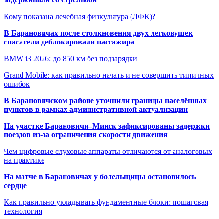
Кому показана лечебная физкультура (ЛФК)?
В Барановичах после столкновения двух легковушек
спасатели деблокировали пассажира
BMW i3 2026: до 850 км без подзарядки
Grand Mobile: как правильно начать и не совершить типичных
ошибок
В Барановичском районе уточнили границы населённых
пунктов в рамках административной актуализации
На участке Барановичи–Минск зафиксированы задержки
поездов из-за ограничения скорости движения
Чем цифровые слуховые аппараты отличаются от аналоговых
на практике
На матче в Барановичах у болельщицы остановилось
сердце
Как правильно укладывать фундаментные блоки: пошаговая
технология