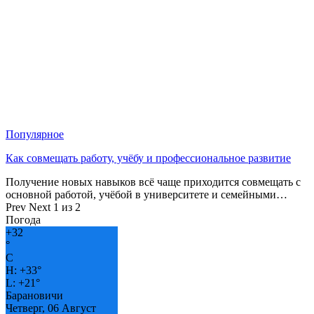
Популярное
Как совмещать работу, учёбу и профессиональное развитие
Получение новых навыков всё чаще приходится совмещать с
основной работой, учёбой в университете и семейными…
Prev
Next
1 из 2
Погода
+
32
°
C
H:
+
33°
L:
+
21°
Барановичи
Четверг, 06 Август