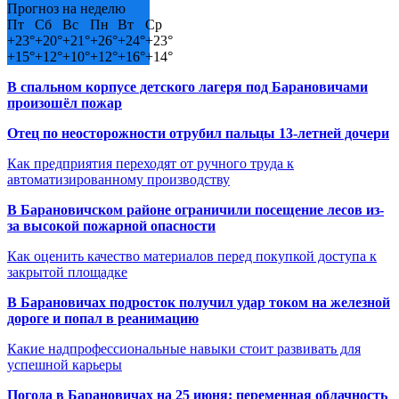
Прогноз на неделю
Пт
Сб
Вс
Пн
Вт
Ср
+
23°
+
20°
+
21°
+
26°
+
24°
+
23°
+
15°
+
12°
+
10°
+
12°
+
16°
+
14°
В спальном корпусе детского лагеря под Барановичами
произошёл пожар
Отец по неосторожности отрубил пальцы 13-летней дочери
Как предприятия переходят от ручного труда к
автоматизированному производству
В Барановичском районе ограничили посещение лесов из-
за высокой пожарной опасности
Как оценить качество материалов перед покупкой доступа к
закрытой площадке
В Барановичах подросток получил удар током на железной
дороге и попал в реанимацию
Какие надпрофессиональные навыки стоит развивать для
успешной карьеры
Погода в Барановичах на 25 июня: переменная облачность