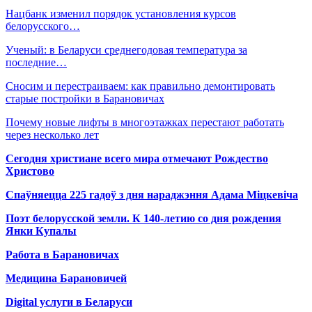
Нацбанк изменил порядок установления курсов
белорусского…
Ученый: в Беларуси среднегодовая температура за
последние…
Сносим и перестраиваем: как правильно демонтировать
старые постройки в Барановичах
Почему новые лифты в многоэтажках перестают работать
через несколько лет
Сегодня христиане всего мира отмечают Рождество
Христово
Спаўняецца 225 гадоў з дня нараджэння Адама Міцкевіча
Поэт белорусской земли. К 140-летию со дня рождения
Янки Купалы
Работа в Барановичах
Медицина Барановичей
Digital услуги в Беларуси