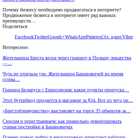
Почему бизнесу необходимо продвигаться в интернете?
Продвижение бизнеса в интернете имеет ряд важных
преимуществ…
Поделиться
Facebook
Twitter
Google+
WhatsApp
Pinterest
Эл. адрес
Viber
Интересное:
Жительница Бреста везла через границу в Польшу лекарства
—…
Чуть не отрезала ухо. Жительница Барановичей во время
ссоры…
Граница Беларуси с Евросоюзом: какие пункты пропуска…
Этот бутерброд продается в магазине за $34. Вот из чего он…
«Брестоблимущество» выставляет на торги 35 объектов за…
Сносим и перестраиваем: как правильно демонтировать
старые постройки в Барановичах
Почему новые лифты в многоэтажках перестают работать