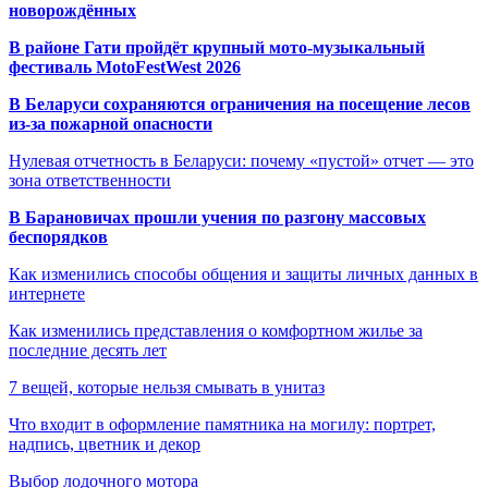
новорождённых
В районе Гати пройдёт крупный мото-музыкальный
фестиваль MotoFestWest 2026
В Беларуси сохраняются ограничения на посещение лесов
из-за пожарной опасности
Нулевая отчетность в Беларуси: почему «пустой» отчет — это
зона ответственности
В Барановичах прошли учения по разгону массовых
беспорядков
Как изменились способы общения и защиты личных данных в
интернете
Как изменились представления о комфортном жилье за
последние десять лет
7 вещей, которые нельзя смывать в унитаз
Что входит в оформление памятника на могилу: портрет,
надпись, цветник и декор
Выбор лодочного мотора