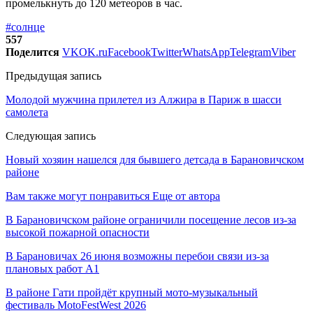
промелькнуть до 120 метеоров в час.
#солнце
557
Поделится
VK
OK.ru
Facebook
Twitter
WhatsApp
Telegram
Viber
Предыдущая запись
Молодой мужчина прилетел из Алжира в Париж в шасси
самолета
Следующая запись
Новый хозяин нашелся для бывшего детсада в Барановичском
районе
Вам также могут понравиться
Еще от автора
В Барановичском районе ограничили посещение лесов из-за
высокой пожарной опасности
В Барановичах 26 июня возможны перебои связи из-за
плановых работ A1
В районе Гати пройдёт крупный мото-музыкальный
фестиваль MotoFestWest 2026