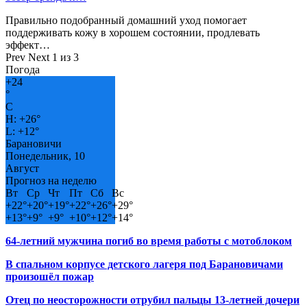
Правильно подобранный домашний уход помогает
поддерживать кожу в хорошем состоянии, продлевать
эффект…
Prev
Next
1 из 3
Погода
+
24
°
C
H:
+
26°
L:
+
12°
Барановичи
Понедельник, 10
Август
Прогноз на неделю
Вт
Ср
Чт
Пт
Сб
Вс
+
22°
+
20°
+
19°
+
22°
+
26°
+
29°
+
13°
+
9°
+
9°
+
10°
+
12°
+
14°
64-летний мужчина погиб во время работы с мотоблоком
В спальном корпусе детского лагеря под Барановичами
произошёл пожар
Отец по неосторожности отрубил пальцы 13-летней дочери