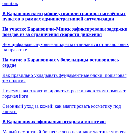
ошибок
В Барановичском районе уточнили границы населённых
пунктов в рамках административной актуализации
На участке Барановичи–Минск зафиксированы задержки
поездов из-за ограничения скорости движения
Чем цифровые слуховые аппараты отличаются от аналоговых
на практике
На матче в Барановичах у болельщицы остановилось
сердце
Как правильно укладывать фундаментные блоки: пошаговая
технология
Почему важно контролировать стресс и как в этом помогает
горячая йога
Сезонный уход за кожей: как адаптировать косметику под
климат
В Барановичах официально открыли мотосезон
Малый ремонтный бизнес: с чего начинают частные мастера