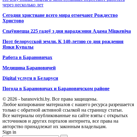
через несколько лет
Сегодня христиане всего мира отмечают Рождество
Христово
Спаўняецца 225 гадоў з дня нараджэння Адама Міцкевіча
Поэт белорусской земли. К 140-летию со дня рождения
Янки Купалы
Работа в Барановичах
Медицина Барановичей
Digital услуги в Беларуси
Погода в Барановичах и Барановичском районе
© 2026 - baranovichi.by. Все права защищены.
Любое копирование материалов с нашего ресурса разрешается
только с обратной активной ссылкой на страницу статьи.
Все материалы опубликованные на сайте взяты с открытых
источников и других порталов интернета, все права на
авторство принадлежат их законным владельцам.
Sign in