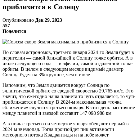
приблизится к Солнцу
Опубликовано
Дек 29, 2023
557
Поделится
По словам астрономов, третьего января 2024-го Земля будет в
перигелии — самой ближайшей к Солнцу точке орбиты. А в
июле следующего года — в афелии, самой отдаленной точке
орбиты. В целом в следующем месяце видимый диаметр
Солнца будет на 3% крупнее, чем в июле.
Напомним, что Земля движется вокруг Солнца по
эллиптической орбите со средней скоростью 29,765 км/с. Это
значит, что ежегодно наша планета то чуть отдаляется, то чуть
приближается к Солнцу. В 2024-м максимальная «‎точка
сближения» случится‎ третьего января. В этот день расстояние
между планетой и звездой составит 147 098 988 км.
А в ночь с третьего на четвертое января обещают первый в
2024-м звездопад. Тогда произойдет пик активности
метеорного потока Квадрантиды и на небе может