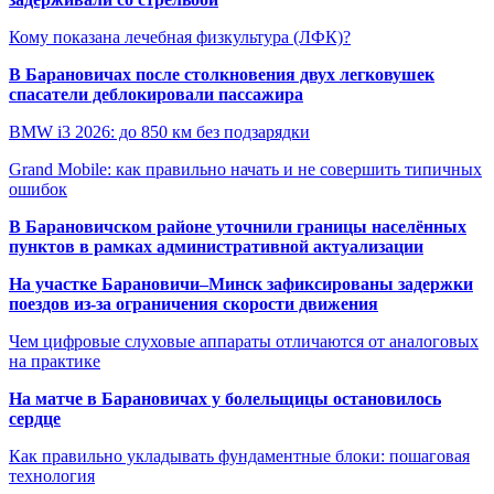
Кому показана лечебная физкультура (ЛФК)?
В Барановичах после столкновения двух легковушек
спасатели деблокировали пассажира
BMW i3 2026: до 850 км без подзарядки
Grand Mobile: как правильно начать и не совершить типичных
ошибок
В Барановичском районе уточнили границы населённых
пунктов в рамках административной актуализации
На участке Барановичи–Минск зафиксированы задержки
поездов из-за ограничения скорости движения
Чем цифровые слуховые аппараты отличаются от аналоговых
на практике
На матче в Барановичах у болельщицы остановилось
сердце
Как правильно укладывать фундаментные блоки: пошаговая
технология