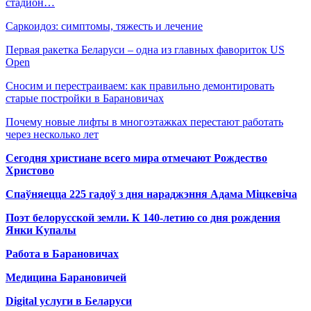
стадион…
Саркоидоз: симптомы, тяжесть и лечение
Первая ракетка Беларуси – одна из главных фавориток US
Open
Сносим и перестраиваем: как правильно демонтировать
старые постройки в Барановичах
Почему новые лифты в многоэтажках перестают работать
через несколько лет
Сегодня христиане всего мира отмечают Рождество
Христово
Спаўняецца 225 гадоў з дня нараджэння Адама Міцкевіча
Поэт белорусской земли. К 140-летию со дня рождения
Янки Купалы
Работа в Барановичах
Медицина Барановичей
Digital услуги в Беларуси