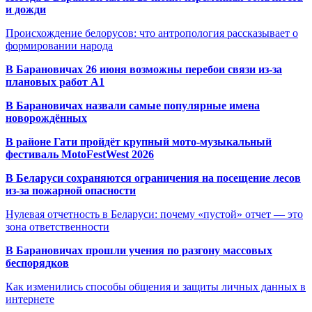
и дожди
Происхождение белорусов: что антропология рассказывает о
формировании народа
В Барановичах 26 июня возможны перебои связи из-за
плановых работ A1
В Барановичах назвали самые популярные имена
новорождённых
В районе Гати пройдёт крупный мото-музыкальный
фестиваль MotoFestWest 2026
В Беларуси сохраняются ограничения на посещение лесов
из-за пожарной опасности
Нулевая отчетность в Беларуси: почему «пустой» отчет — это
зона ответственности
В Барановичах прошли учения по разгону массовых
беспорядков
Как изменились способы общения и защиты личных данных в
интернете