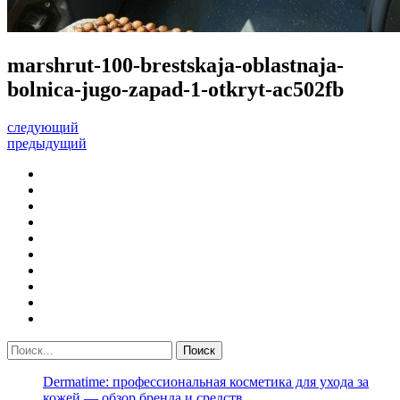
marshrut-100-brestskaja-oblastnaja-
bolnica-jugo-zapad-1-otkryt-ac502fb
следующий
предыдущий
Dermatime: профессиональная косметика для ухода за
кожей — обзор бренда и средств