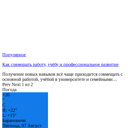
Популярное
Как совмещать работу, учёбу и профессиональное развитие
Получение новых навыков всё чаще приходится совмещать с
основной работой, учёбой в университете и семейными…
Prev
Next
1 из 2
Погода
+
20
°
C
H:
+
22°
L:
+
15°
Барановичи
Пятница, 07 Август