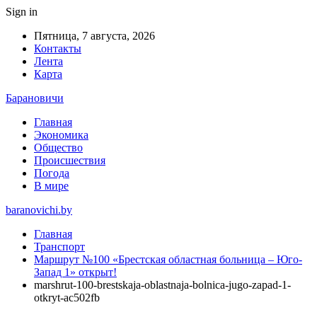
Sign in
Пятница, 7 августа, 2026
Контакты
Лента
Карта
Барановичи
Главная
Экономика
Общество
Происшествия
Погода
В мире
baranovichi.by
Главная
Транспорт
Маршрут №100 «Брестская областная больница – Юго-
Запад 1» открыт!
marshrut-100-brestskaja-oblastnaja-bolnica-jugo-zapad-1-
otkryt-ac502fb