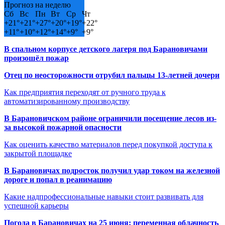
Прогноз на неделю
Сб
Вс
Пн
Вт
Ср
Чт
+
21°
+
21°
+
27°
+
20°
+
19°
+
22°
+
11°
+
10°
+
12°
+
14°
+
9°
+
9°
В спальном корпусе детского лагеря под Барановичами
произошёл пожар
Отец по неосторожности отрубил пальцы 13-летней дочери
Как предприятия переходят от ручного труда к
автоматизированному производству
В Барановичском районе ограничили посещение лесов из-
за высокой пожарной опасности
Как оценить качество материалов перед покупкой доступа к
закрытой площадке
В Барановичах подросток получил удар током на железной
дороге и попал в реанимацию
Какие надпрофессиональные навыки стоит развивать для
успешной карьеры
Погода в Барановичах на 25 июня: переменная облачность