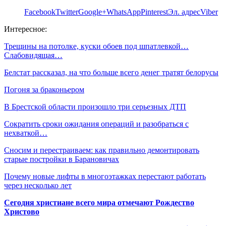
Facebook
Twitter
Google+
WhatsApp
Pinterest
Эл. адрес
Viber
Интересное:
Трещины на потолке, куски обоев под шпатлевкой…
Слабовидящая…
Белстат рассказал, на что больше всего денег тратят белорусы
Погоня за браконьером
В Брестской области произошло три серьезных ДТП
Сократить сроки ожидания операций и разобраться с
нехваткой…
Сносим и перестраиваем: как правильно демонтировать
старые постройки в Барановичах
Почему новые лифты в многоэтажках перестают работать
через несколько лет
Сегодня христиане всего мира отмечают Рождество
Христово