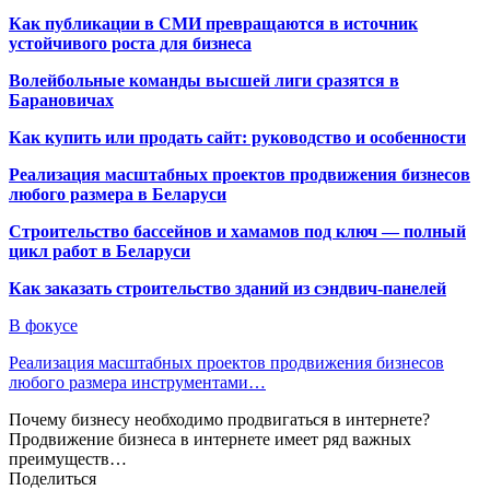
Как публикации в СМИ превращаются в источник
устойчивого роста для бизнеса
Волейбольные команды высшей лиги сразятся в
Барановичах
Как купить или продать сайт: руководство и особенности
Реализация масштабных проектов продвижения бизнесов
любого размера в Беларуси
Строительство бассейнов и хамамов под ключ — полный
цикл работ в Беларуси
Как заказать строительство зданий из сэндвич-панелей
В фокусе
Реализация масштабных проектов продвижения бизнесов
любого размера инструментами…
Почему бизнесу необходимо продвигаться в интернете?
Продвижение бизнеса в интернете имеет ряд важных
преимуществ…
Поделиться