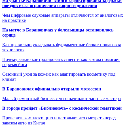
На участке Барановичи–Минск зафиксированы задержки
поездов из-за ограничения скорости движения
Чем цифровые слуховые аппараты отличаются от аналоговых
на практике
На матче в Барановичах у болельщицы остановилось
сердце
Как правильно укладывать фундаментные блоки: пошаговая
технология
Почему важно контролировать стресс и как в этом помогает
горячая йога
Сезонный уход за кожей: как адаптировать косметику под
климат
В Барановичах официально открыли мотосезон
Малый ремонтный бизнес: с чего начинают частные мастера
В городе пройдет «Библионочь» с космической тематикой
Проверить комплектацию и не только: что смотреть перед
заказом авто из Китая