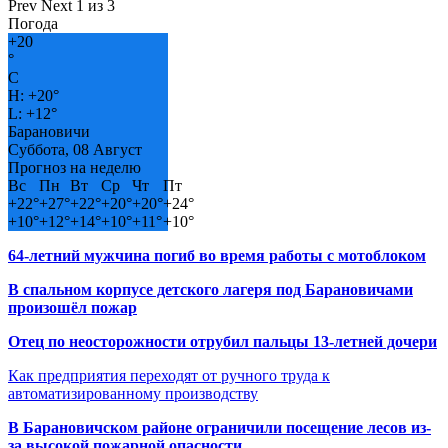
Prev
Next
1 из 3
Погода
+
20
°
C
H:
+
20°
L:
+
12°
Барановичи
Суббота, 08 Август
Прогноз на неделю
Вс
Пн
Вт
Ср
Чт
Пт
+
22°
+
27°
+
22°
+
20°
+
20°
+
24°
+
10°
+
12°
+
14°
+
10°
+
11°
+
10°
64-летний мужчина погиб во время работы с мотоблоком
В спальном корпусе детского лагеря под Барановичами
произошёл пожар
Отец по неосторожности отрубил пальцы 13-летней дочери
Как предприятия переходят от ручного труда к
автоматизированному производству
В Барановичском районе ограничили посещение лесов из-
за высокой пожарной опасности