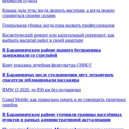
форматом отдыха
Крыша дала течь: когда звонить мастерам, а когда можно
справиться своими силами
Генеральная уборка: когда пора вызвать профессионалов
Косметический ремонт или капитальный переворот: как
выбрать масштаб работ в своей квартире
В Барановичском районе пьяного бесправника
задерживали со стрельбой
Кому показана лечебная физкультура (ЛФК)?
В Барановичах после столкновения двух легковушек
спасатели деблокировали пассажира
BMW i3 2026: до 850 км без подзарядки
Grand Mobile: как правильно начать и не совершить типичных
ошибок
В Барановичском районе уточнили границы населённых
пунктов в рамках административной актуализации