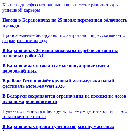
Какие надпрофессиональные навыки стоит развивать для
успешной карьеры
Погода в Барановичах на 25 июня: переменная облачность
и дожди
Происхождение белорусов: что антропология рассказывает о
формировании народа
В Барановичах 26 июня возможны перебои связи из-за
плановых работ A1
В Барановичах назвали самые популярные имена
новорождённых
В районе Гати пройдёт крупный мото-музыкальный
фестиваль MotoFestWest 2026
В Беларуси сохраняются ограничения на посещение лесов
из-за пожарной опасности
Нулевая отчетность в Беларуси: почему «пустой» отчет — это
зона ответственности
В Барановичах прошли учения по разгону массовых