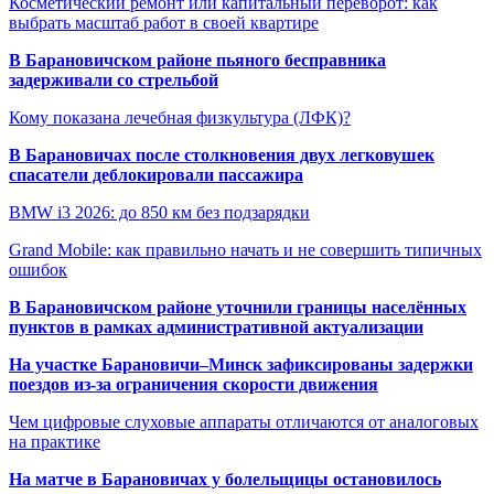
Косметический ремонт или капитальный переворот: как
выбрать масштаб работ в своей квартире
В Барановичском районе пьяного бесправника
задерживали со стрельбой
Кому показана лечебная физкультура (ЛФК)?
В Барановичах после столкновения двух легковушек
спасатели деблокировали пассажира
BMW i3 2026: до 850 км без подзарядки
Grand Mobile: как правильно начать и не совершить типичных
ошибок
В Барановичском районе уточнили границы населённых
пунктов в рамках административной актуализации
На участке Барановичи–Минск зафиксированы задержки
поездов из-за ограничения скорости движения
Чем цифровые слуховые аппараты отличаются от аналоговых
на практике
На матче в Барановичах у болельщицы остановилось