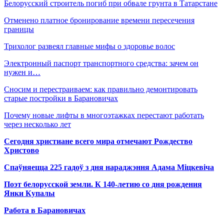
Белорусский строитель погиб при обвале грунта в Татарстане
Отменено платное бронирование времени пересечения
границы
Трихолог развеял главные мифы о здоровье волос
Электронный паспорт транспортного средства: зачем он
нужен и…
Сносим и перестраиваем: как правильно демонтировать
старые постройки в Барановичах
Почему новые лифты в многоэтажках перестают работать
через несколько лет
Сегодня христиане всего мира отмечают Рождество
Христово
Спаўняецца 225 гадоў з дня нараджэння Адама Міцкевіча
Поэт белорусской земли. К 140-летию со дня рождения
Янки Купалы
Работа в Барановичах