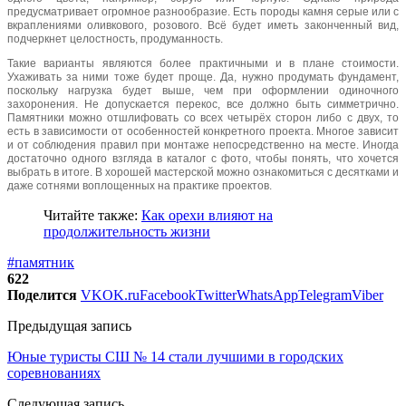
предусматривает огромное разнообразие. Есть породы камня серые или с
вкраплениями оливкового, розового. Всё будет иметь законченный вид,
подчеркнет целостность, продуманность.
Такие варианты являются более практичными и в плане стоимости.
Ухаживать за ними тоже будет проще. Да, нужно продумать фундамент,
поскольку нагрузка будет выше, чем при оформлении одиночного
захоронения. Не допускается перекос, все должно быть симметрично.
Памятники можно отшлифовать со всех четырёх сторон либо с двух, то
есть в зависимости от особенностей конкретного проекта. Многое зависит
и от соблюдения правил при монтаже непосредственно на месте. Иногда
достаточно одного взгляда в каталог с фото, чтобы понять, что хочется
выбрать в итоге. В хорошей мастерской можно ознакомиться с десятками и
даже сотнями воплощенных на практике проектов.
Читайте также:
Как орехи влияют на
продолжительность жизни
#памятник
622
Поделится
VK
OK.ru
Facebook
Twitter
WhatsApp
Telegram
Viber
Предыдущая запись
Юные туристы СШ № 14 стали лучшими в городских
соревнованиях
Следующая запись