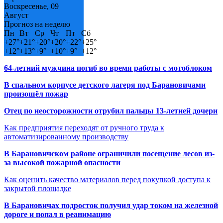
Воскресенье, 09
Август
Прогноз на неделю
Пн
Вт
Ср
Чт
Пт
Сб
+
27°
+
21°
+
20°
+
20°
+
22°
+
25°
+
12°
+
13°
+
9°
+
10°
+
9°
+
12°
64-летний мужчина погиб во время работы с мотоблоком
В спальном корпусе детского лагеря под Барановичами
произошёл пожар
Отец по неосторожности отрубил пальцы 13-летней дочери
Как предприятия переходят от ручного труда к
автоматизированному производству
В Барановичском районе ограничили посещение лесов из-
за высокой пожарной опасности
Как оценить качество материалов перед покупкой доступа к
закрытой площадке
В Барановичах подросток получил удар током на железной
дороге и попал в реанимацию