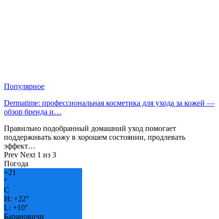
Популярное
Dermatime: профессиональная косметика для ухода за кожей —
обзор бренда и…
Правильно подобранный домашний уход помогает
поддерживать кожу в хорошем состоянии, продлевать
эффект…
Prev
Next
1 из 3
Погода
+
21
°
C
H:
+
22°
L:
+
10°
Барановичи