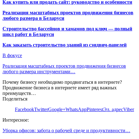
Как купить или продать сайт: руководство и особенности
Реализация масштабных проектов продвижения бизнесов
любого размера в Беларуси
Строительство бассейнов и хамамов под ключ — полный
цикл работ в Беларуси
Как заказать строительство зданий из сэндвич-панелей
В фокусе
Реализация масштабных проектов продвижения бизнесов
любого размера инструментами…
Почему бизнесу необходимо продвигаться в интернете?
Продвижение бизнеса в интернете имеет ряд важных
преимуществ…
Поделиться
Facebook
Twitter
Google+
WhatsApp
Pinterest
Эл. адрес
Viber
Интересное:
Уборка офисов: забота о рабочей среде и продуктивности…