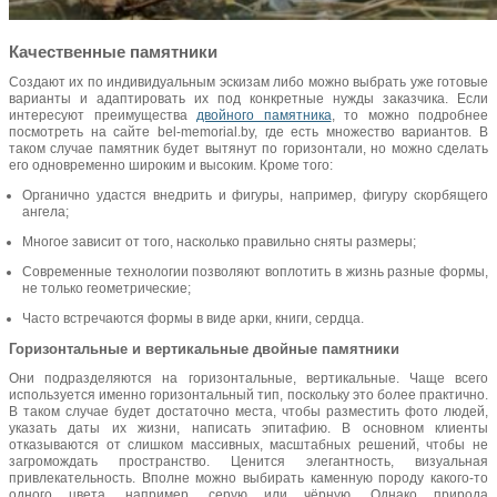
Качественные памятники
Создают их по индивидуальным эскизам либо можно выбрать уже готовые
варианты и адаптировать их под конкретные нужды заказчика. Если
интересуют преимущества
двойного памятника
, то можно подробнее
посмотреть на сайте bel-memorial.by, где есть множество вариантов. В
таком случае памятник будет вытянут по горизонтали, но можно сделать
его одновременно широким и высоким. Кроме того:
Органично удастся внедрить и фигуры, например, фигуру скорбящего
ангела;
Многое зависит от того, насколько правильно сняты размеры;
Современные технологии позволяют воплотить в жизнь разные формы,
не только геометрические;
Часто встречаются формы в виде арки, книги, сердца.
Горизонтальные и вертикальные двойные памятники
Они подразделяются на горизонтальные, вертикальные. Чаще всего
используется именно горизонтальный тип, поскольку это более практично.
В таком случае будет достаточно места, чтобы разместить фото людей,
указать даты их жизни, написать эпитафию. В основном клиенты
отказываются от слишком массивных, масштабных решений, чтобы не
загромождать пространство. Ценится элегантность, визуальная
привлекательность. Вполне можно выбирать каменную породу какого-то
одного цвета, например, серую или чёрную. Однако природа