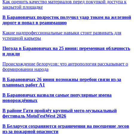
Как оценить качество материалов перед покупкой доступа к
закрытой площадке
В Барановичах подросток получил удар током на железной
дороге и попал в реанимацию
Какие надпрофессиональные навыки стоит развивать для
успешной карьеры
Погода в Барановичах на 25 июня: переменная облачность
и дожди
Происхождение белорусов: что антропология рассказывает о
формировании народа
В Барановичах 26 июня возможны перебои связи из-за
плановых работ A1
В Барановичах назвали самые популярные имена
новорождённых
В районе Гати пройдёт крупный мото-музыкальный
фестиваль MotoFestWest 2026
В Беларуси сохраняются ограничения на посещение лесов
из-за пожарной опасности