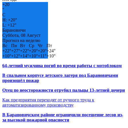
+
20
°
C
H:
+
20°
L:
+
12°
Барановичи
Суббота, 08 Август
Прогноз на неделю
Вс
Пн
Вт
Ср
Чт
Пт
+
22°
+
27°
+
22°
+
20°
+
20°
+
24°
+
10°
+
12°
+
14°
+
10°
+
11°
+
10°
64-летний мужчина погиб во время работы с мотоблоком
В спальном корпусе детского лагеря под Барановичами
произошёл пожар
Отец по неосторожности отрубил пальцы 13-летней дочери
Как предприятия переходят от ручного труда к
автоматизированному производству
В Барановичском районе ограничили посещение лесов из-
за высокой пожарной опасности