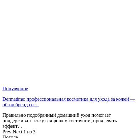
Популярное
Dermatime: профессиональная косметика для ухода за кожей —
обзор бренда и…
Правильно подобранный домашний уход помогает
поддерживать кожу в хорошем состоянии, продлевать
эффект…
Prev
Next
1 из 3
Погода