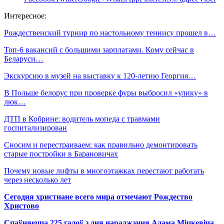
Интересное:
Рождественский турнир по настольному теннису прошел в…
Топ-6 вакансий с большими зарплатами. Кому сейчас в
Беларуси…
Экскурсию в музей на выставку к 120-летию Георгия…
В Польше белорус при проверке фуры выбросил «улику» в
люк…
ДТП в Кобрине: водитель мопеда с травмами
госпитализирован
Сносим и перестраиваем: как правильно демонтировать
старые постройки в Барановичах
Почему новые лифты в многоэтажках перестают работать
через несколько лет
Сегодня христиане всего мира отмечают Рождество
Христово
Спаўняецца 225 гадоў з дня нараджэння Адама Міцкевіча