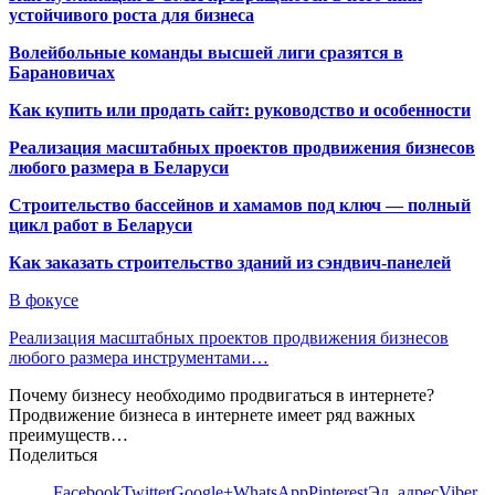
устойчивого роста для бизнеса
Волейбольные команды высшей лиги сразятся в
Барановичах
Как купить или продать сайт: руководство и особенности
Реализация масштабных проектов продвижения бизнесов
любого размера в Беларуси
Строительство бассейнов и хамамов под ключ — полный
цикл работ в Беларуси
Как заказать строительство зданий из сэндвич-панелей
В фокусе
Реализация масштабных проектов продвижения бизнесов
любого размера инструментами…
Почему бизнесу необходимо продвигаться в интернете?
Продвижение бизнеса в интернете имеет ряд важных
преимуществ…
Поделиться
Facebook
Twitter
Google+
WhatsApp
Pinterest
Эл. адрес
Viber