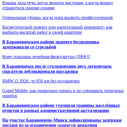
Крыша дала течь: когда звонить мастерам, а когда можно
справиться своими силами
Генеральная уборка: когда пора вызвать профессионалов
Косметический ремонт или капитальный переворот: как
выбрать масштаб работ в своей квартире
В Барановичском районе пьяного бесправника
задерживали со стрельбой
Кому показана лечебная физкультура (ЛФК)?
В Барановичах после столкновения двух легковушек
спасатели деблокировали пассажира
BMW i3 2026: до 850 км без подзарядки
Grand Mobile: как правильно начать и не совершить типичных
ошибок
В Барановичском районе уточнили границы населённых
пунктов в рамках административной актуализации
На участке Барановичи–Минск зафиксированы задержки
поездов из-за ограничения скорости движения