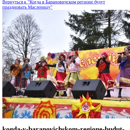
Вернуться к "Когда в Барановичском регионе будут
праздновать Масленицу"
kogda-v-baranovichskom-regione-budut-