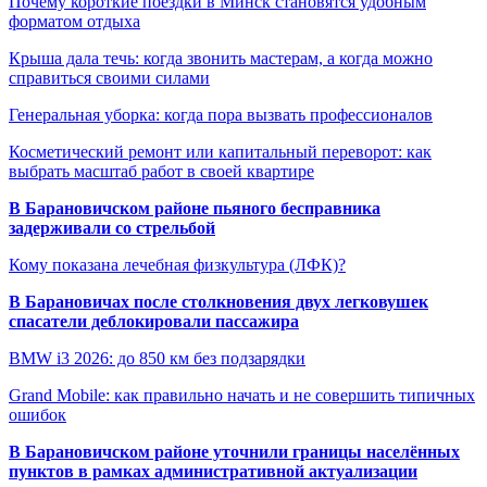
Почему короткие поездки в Минск становятся удобным
форматом отдыха
Крыша дала течь: когда звонить мастерам, а когда можно
справиться своими силами
Генеральная уборка: когда пора вызвать профессионалов
Косметический ремонт или капитальный переворот: как
выбрать масштаб работ в своей квартире
В Барановичском районе пьяного бесправника
задерживали со стрельбой
Кому показана лечебная физкультура (ЛФК)?
В Барановичах после столкновения двух легковушек
спасатели деблокировали пассажира
BMW i3 2026: до 850 км без подзарядки
Grand Mobile: как правильно начать и не совершить типичных
ошибок
В Барановичском районе уточнили границы населённых
пунктов в рамках административной актуализации