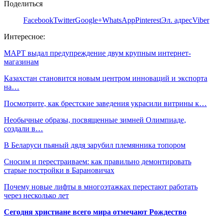
Поделиться
Facebook
Twitter
Google+
WhatsApp
Pinterest
Эл. адрес
Viber
Интересное:
МАРТ выдал предупреждение двум крупным интернет-
магазинам
Казахстан становится новым центром инноваций и экспорта
на…
Посмотрите, как брестские заведения украсили витрины к…
Необычные образы, посвященные зимней Олимпиаде,
создали в…
В Беларуси пьяный дядя зарубил племянника топором
Сносим и перестраиваем: как правильно демонтировать
старые постройки в Барановичах
Почему новые лифты в многоэтажках перестают работать
через несколько лет
Сегодня христиане всего мира отмечают Рождество