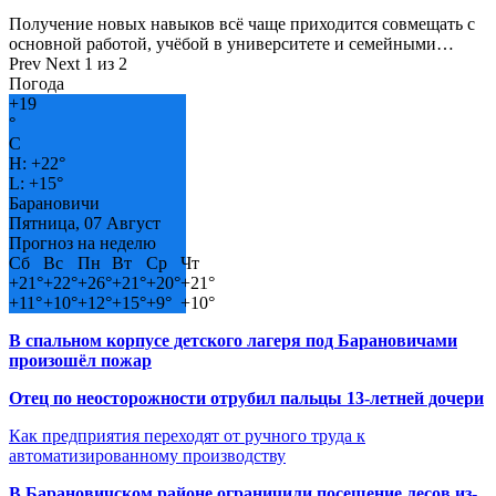
Получение новых навыков всё чаще приходится совмещать с
основной работой, учёбой в университете и семейными…
Prev
Next
1 из 2
Погода
+
19
°
C
H:
+
22°
L:
+
15°
Барановичи
Пятница, 07 Август
Прогноз на неделю
Сб
Вс
Пн
Вт
Ср
Чт
+
21°
+
22°
+
26°
+
21°
+
20°
+
21°
+
11°
+
10°
+
12°
+
15°
+
9°
+
10°
В спальном корпусе детского лагеря под Барановичами
произошёл пожар
Отец по неосторожности отрубил пальцы 13-летней дочери
Как предприятия переходят от ручного труда к
автоматизированному производству
В Барановичском районе ограничили посещение лесов из-