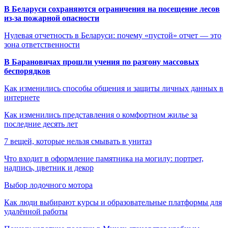
В Беларуси сохраняются ограничения на посещение лесов
из-за пожарной опасности
Нулевая отчетность в Беларуси: почему «пустой» отчет — это
зона ответственности
В Барановичах прошли учения по разгону массовых
беспорядков
Как изменились способы общения и защиты личных данных в
интернете
Как изменились представления о комфортном жилье за
последние десять лет
7 вещей, которые нельзя смывать в унитаз
Что входит в оформление памятника на могилу: портрет,
надпись, цветник и декор
Выбор лодочного мотора
Как люди выбирают курсы и образовательные платформы для
удалённой работы