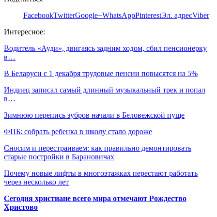
Facebook
Twitter
Google+
WhatsApp
Pinterest
Эл. адрес
Viber
Интересное:
Водитель «Ауди», двигаясь задним ходом, сбил пенсионерку
в…
В Беларуси с 1 декабря трудовые пенсии повысятся на 5%
Индиец записал самый длинный музыкальный трек и попал
в…
Зимнюю перепись зубров начали в Беловежской пуще
ФПБ: собрать ребенка в школу стало дороже
Сносим и перестраиваем: как правильно демонтировать
старые постройки в Барановичах
Почему новые лифты в многоэтажках перестают работать
через несколько лет
Сегодня христиане всего мира отмечают Рождество
Христово