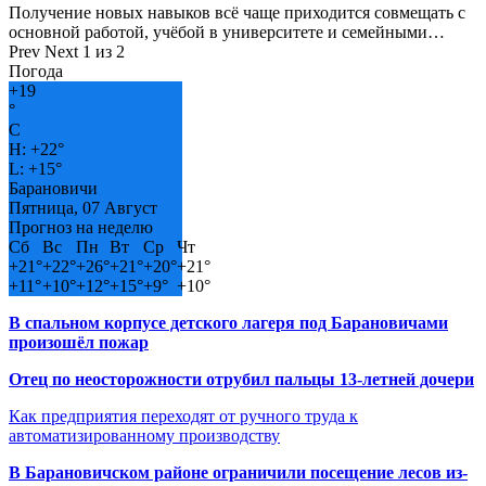
Получение новых навыков всё чаще приходится совмещать с
основной работой, учёбой в университете и семейными…
Prev
Next
1 из 2
Погода
+
19
°
C
H:
+
22°
L:
+
15°
Барановичи
Пятница, 07 Август
Прогноз на неделю
Сб
Вс
Пн
Вт
Ср
Чт
+
21°
+
22°
+
26°
+
21°
+
20°
+
21°
+
11°
+
10°
+
12°
+
15°
+
9°
+
10°
В спальном корпусе детского лагеря под Барановичами
произошёл пожар
Отец по неосторожности отрубил пальцы 13-летней дочери
Как предприятия переходят от ручного труда к
автоматизированному производству
В Барановичском районе ограничили посещение лесов из-