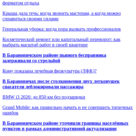
форматом отдыха
Крыша дала течь: когда звонить мастерам, а когда можно
справиться своими силами
Генеральная уборка: когда пора вызвать профессионалов
Косметический ремонт или капитальный переворот: как
выбрать масштаб работ в своей квартире
В Барановичском районе пьяного бесправника
задерживали со стрельбой
Кому показана лечебная физкультура (ЛФК)?
В Барановичах после столкновения двух легковушек
спасатели деблокировали пассажира
BMW i3 2026: до 850 км без подзарядки
Grand Mobile: как правильно начать и не совершить типичных
ошибок
В Барановичском районе уточнили границы населённых
пунктов в рамках административной актуализации