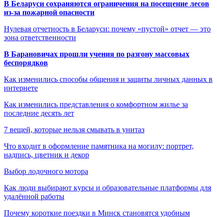
В Беларуси сохраняются ограничения на посещение лесов
из-за пожарной опасности
Нулевая отчетность в Беларуси: почему «пустой» отчет — это
зона ответственности
В Барановичах прошли учения по разгону массовых
беспорядков
Как изменились способы общения и защиты личных данных в
интернете
Как изменились представления о комфортном жилье за
последние десять лет
7 вещей, которые нельзя смывать в унитаз
Что входит в оформление памятника на могилу: портрет,
надпись, цветник и декор
Выбор лодочного мотора
Как люди выбирают курсы и образовательные платформы для
удалённой работы
Почему короткие поездки в Минск становятся удобным