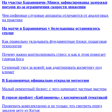
На участке Барановичи–Минск зафиксированы задержки
поездов из-за ограничения скорости движения
Чем цифровые слуховые аппараты отличаются от аналоговых
на практике
На матче в Барановичах у болельщицы остановилось
сердце
Как правильно укладывать фундаментные блоки: пошаговая
технология
Почему важно контролировать стресс и как в этом помогает
горячая йога
Сезонный уход за кожей: как адаптировать косметику под
климат
В Барановичах официально открыли мотосезон
Малый ремонтный бизнес: с чего начинают частные мастера
В городе пройдет «Библионочь» с космической тематикой
Проверить комплектацию и не только: что смотреть перед
заказом авто из Китая