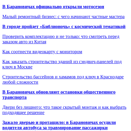
В Барановичах официально открыли мотосезон
Малый ремонтный бизнес: с чего начинают частные мастера
В городе пройдет «Библионочь» с космической тематикой
Проверить комплектацию и не только: что смотреть перед
заказом авто из Китая
Как соотнести видеокарту с монитором
Как заказать строительство зданий из сэндвич-панелей под
ключ в Москве
Строительство бассейнов и хамамов под ключ в Краснодаре
любой сложности
В Барановичах обновляют остановки общественного
транспорта
Двери без лишнего: что такое скрытый монтаж и как выбрать
подходящее решение
Зажало дверью и протащило: в Барановичах осудили
водителя автобуса за травмирование пассажирки