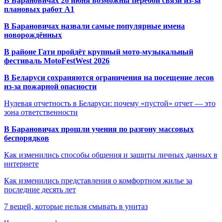
В Барановичах 26 июня возможны перебои связи из-за
плановых работ A1
В Барановичах назвали самые популярные имена
новорождённых
В районе Гати пройдёт крупный мото-музыкальный
фестиваль MotoFestWest 2026
В Беларуси сохраняются ограничения на посещение лесов
из-за пожарной опасности
Нулевая отчетность в Беларуси: почему «пустой» отчет — это
зона ответственности
В Барановичах прошли учения по разгону массовых
беспорядков
Как изменились способы общения и защиты личных данных в
интернете
Как изменились представления о комфортном жилье за
последние десять лет
7 вещей, которые нельзя смывать в унитаз