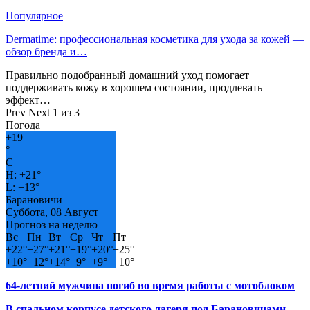
Популярное
Dermatime: профессиональная косметика для ухода за кожей —
обзор бренда и…
Правильно подобранный домашний уход помогает
поддерживать кожу в хорошем состоянии, продлевать
эффект…
Prev
Next
1 из 3
Погода
+
19
°
C
H:
+
21°
L:
+
13°
Барановичи
Суббота, 08 Август
Прогноз на неделю
Вс
Пн
Вт
Ср
Чт
Пт
+
22°
+
27°
+
21°
+
19°
+
20°
+
25°
+
10°
+
12°
+
14°
+
9°
+
9°
+
10°
64-летний мужчина погиб во время работы с мотоблоком
В спальном корпусе детского лагеря под Барановичами