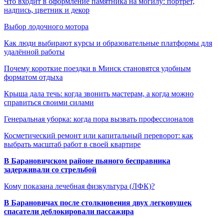
Что входит в оформление памятника на могилу: портрет,
надпись, цветник и декор
Выбор лодочного мотора
Как люди выбирают курсы и образовательные платформы для
удалённой работы
Почему короткие поездки в Минск становятся удобным
форматом отдыха
Крыша дала течь: когда звонить мастерам, а когда можно
справиться своими силами
Генеральная уборка: когда пора вызвать профессионалов
Косметический ремонт или капитальный переворот: как
выбрать масштаб работ в своей квартире
В Барановичском районе пьяного бесправника
задерживали со стрельбой
Кому показана лечебная физкультура (ЛФК)?
В Барановичах после столкновения двух легковушек
спасатели деблокировали пассажира