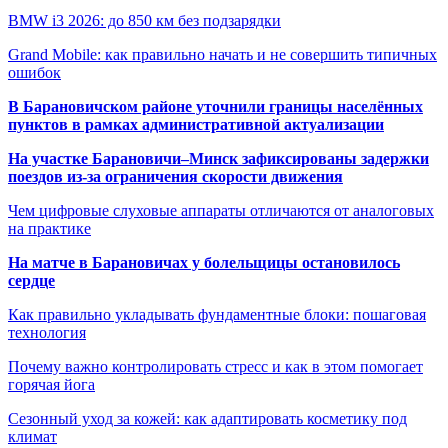
BMW i3 2026: до 850 км без подзарядки
Grand Mobile: как правильно начать и не совершить типичных
ошибок
В Барановичском районе уточнили границы населённых
пунктов в рамках административной актуализации
На участке Барановичи–Минск зафиксированы задержки
поездов из-за ограничения скорости движения
Чем цифровые слуховые аппараты отличаются от аналоговых
на практике
На матче в Барановичах у болельщицы остановилось
сердце
Как правильно укладывать фундаментные блоки: пошаговая
технология
Почему важно контролировать стресс и как в этом помогает
горячая йога
Сезонный уход за кожей: как адаптировать косметику под
климат