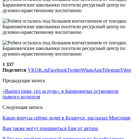
1 337
Поделится
VK
OK.ru
Facebook
Twitter
WhatsApp
Telegram
Viber
Предыдущая запись
«Выпил пива, сел за руль»: в Барановичах остановили
пьяного водителя
Следующая запись
Какие вирусы сейчас ходят в Беларуси, рассказал Минздрав
Вам также могут понравиться
Еще от автора
В Гродно пройдет крупный чемпионат по бодибилдингу