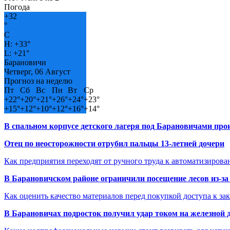
Погода
+
32
°
C
H:
+
33°
L:
+
21°
Барановичи
Четверг, 06 Август
Прогноз на неделю
Пт
Сб
Вс
Пн
Вт
Ср
+
22°
+
20°
+
21°
+
26°
+
24°
+
23°
+
15°
+
12°
+
10°
+
12°
+
16°
+
14°
В спальном корпусе детского лагеря под Барановичами пр
Отец по неосторожности отрубил пальцы 13-летней дочери
Как предприятия переходят от ручного труда к автоматизиров
В Барановичском районе ограничили посещение лесов из-з
Как оценить качество материалов перед покупкой доступа к з
В Барановичах подросток получил удар током на железной 