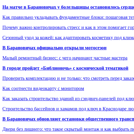
На матче в Барановичах у болельщицы остановилось сердц
Как правильно укладывать фундаментные блоки: пошаговая те
Почему важно контролировать стресс и как в этом помогает гор
Сезонный уход за кожей: как адаптировать косметику под клим
В Барановичах официально открыли мотосезон
Малый ремонтный бизнес: с чего начинают частные мастера
В городе пройдет «Библионочь» с космической тематикой
Проверить комплектацию и не только: что смотреть перед заказ
Как соотнести видеокарту с монитором
Как заказать строительство зданий из сэндвич-панелей под кл
Строительство бассейнов и хамамов под ключ в Краснодаре л
В Барановичах обновляют остановки общественного транс
Двери без лишнего: что такое скрытый монтаж и как выбрать 