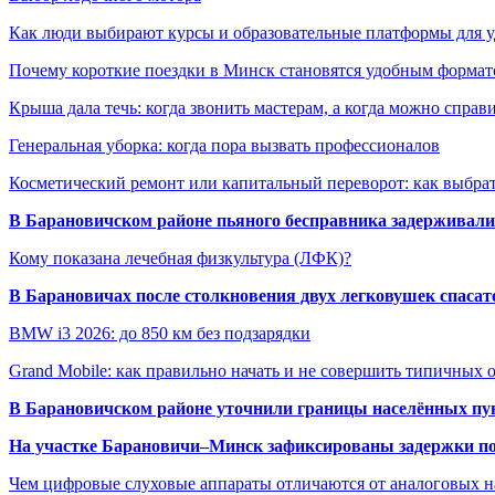
Как люди выбирают курсы и образовательные платформы для 
Почему короткие поездки в Минск становятся удобным формат
Крыша дала течь: когда звонить мастерам, а когда можно справ
Генеральная уборка: когда пора вызвать профессионалов
Косметический ремонт или капитальный переворот: как выбрат
В Барановичском районе пьяного бесправника задерживали 
Кому показана лечебная физкультура (ЛФК)?
В Барановичах после столкновения двух легковушек спаса
BMW i3 2026: до 850 км без подзарядки
Grand Mobile: как правильно начать и не совершить типичных
В Барановичском районе уточнили границы населённых пу
На участке Барановичи–Минск зафиксированы задержки пое
Чем цифровые слуховые аппараты отличаются от аналоговых н