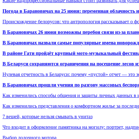
Какие надпрофессиональные навыки стоит развивать для успе
Погода в Барановичах на 25 июня: переменная облачность 
Происхождение белорусов: что антропология рассказывает о 
В Барановичах 26 июня возможны перебои связи из-за план
В Барановичах назвали самые популярные имена новорож
В районе Гати пройдёт крупный мото-музыкальный фестива
В Беларуси сохраняются ограничения на посещение лесов и
Нулевая отчетность в Беларуси: почему «пустой» отчет — это 
В Барановичах прошли учения по разгону массовых беспор
Как изменились способы общения и защиты личных данных в 
Как изменились представления о комфортном жилье за последни
7 вещей, которые нельзя смывать в унитаз
Что входит в оформление памятника на могилу: портрет, надпис
Выбор лодочного мотора