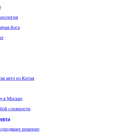
е
хнология
ячая йога
ат
ом авто из Китая
юч в Москве
юбой сложности
порта
подходящее решение