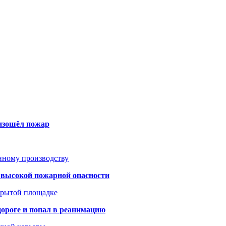
оизошёл пожар
анному производству
а высокой пожарной опасности
акрытой площадке
дороге и попал в реанимацию