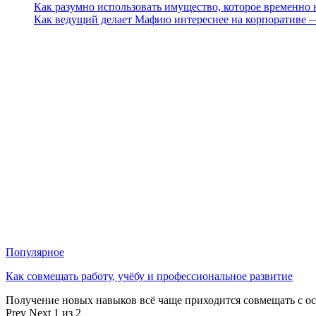
Как разумно использовать имущество, которое временно
Как ведущий делает Мафию интереснее на корпоративе 
Популярное
Как совмещать работу, учёбу и профессиональное развитие
Получение новых навыков всё чаще приходится совмещать с о
Prev
Next
1 из 2