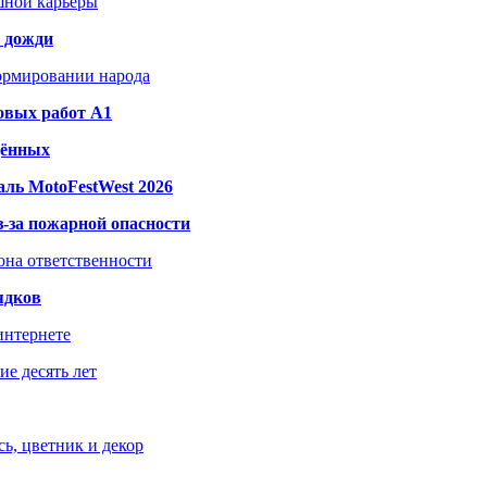
шной карьеры
и дожди
формировании народа
овых работ A1
дённых
ль MotoFestWest 2026
з-за пожарной опасности
зона ответственности
ядков
интернете
е десять лет
ь, цветник и декор