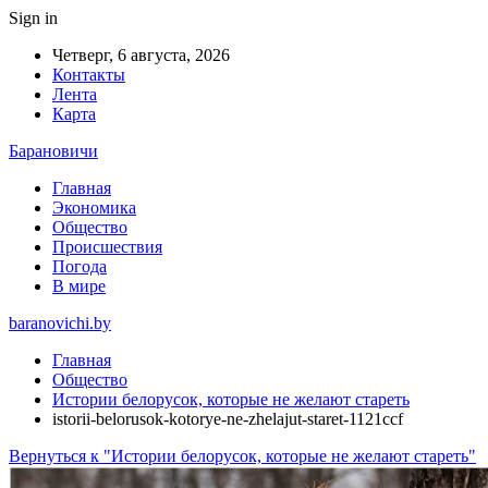
Sign in
Четверг, 6 августа, 2026
Контакты
Лента
Карта
Барановичи
Главная
Экономика
Общество
Происшествия
Погода
В мире
baranovichi.by
Главная
Общество
Истории белорусок, которые не желают стареть
istorii-belorusok-kotorye-ne-zhelajut-staret-1121ccf
Вернуться к "Истории белорусок, которые не желают стареть"