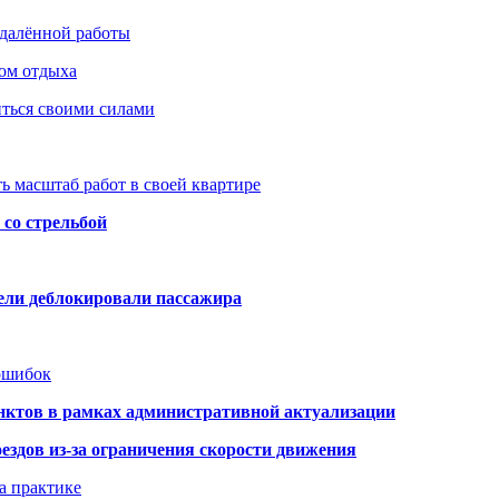
удалённой работы
ом отдыха
иться своими силами
ь масштаб работ в своей квартире
со стрельбой
тели деблокировали пассажира
 ошибок
нктов в рамках административной актуализации
здов из-за ограничения скорости движения
а практике