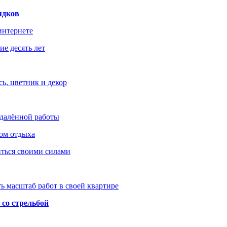
ядков
интернете
е десять лет
ь, цветник и декор
удалённой работы
ом отдыха
иться своими силами
ь масштаб работ в своей квартире
со стрельбой