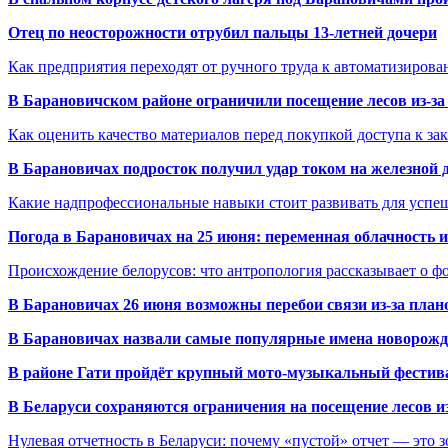
Отец по неосторожности отрубил пальцы 13-летней дочери
Как предприятия переходят от ручного труда к автоматизиров
В Барановичском районе ограничили посещение лесов из-з
Как оценить качество материалов перед покупкой доступа к з
В Барановичах подросток получил удар током на железной 
Какие надпрофессиональные навыки стоит развивать для успе
Погода в Барановичах на 25 июня: переменная облачность 
Происхождение белорусов: что антропология рассказывает о 
В Барановичах 26 июня возможны перебои связи из-за план
В Барановичах назвали самые популярные имена новорож
В районе Гати пройдёт крупный мото-музыкальный фестива
В Беларуси сохраняются ограничения на посещение лесов и
Нулевая отчетность в Беларуси: почему «пустой» отчет — это 