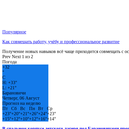
Популярное
Как совмещать работу, учёбу и профессиональное развитие
Получение новых навыков всё чаще приходится совмещать с о
Prev
Next
1 из 2
Погода
+
32
°
C
H:
+
33°
L:
+
21°
Барановичи
Четверг, 06 Август
Прогноз на неделю
Пт
Сб
Вс
Пн
Вт
Ср
+
23°
+
20°
+
21°
+
26°
+
24°
+
23°
+
15°
+
12°
+
10°
+
12°
+
16°
+
14°
В спальном корпусе детского лагеря под Барановичами пр