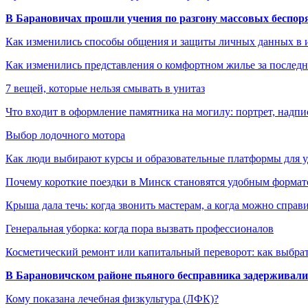
В Барановичах прошли учения по разгону массовых беспор
Как изменились способы общения и защиты личных данных в 
Как изменились представления о комфортном жилье за последни
7 вещей, которые нельзя смывать в унитаз
Что входит в оформление памятника на могилу: портрет, надпис
Выбор лодочного мотора
Как люди выбирают курсы и образовательные платформы для 
Почему короткие поездки в Минск становятся удобным формат
Крыша дала течь: когда звонить мастерам, а когда можно справ
Генеральная уборка: когда пора вызвать профессионалов
Косметический ремонт или капитальный переворот: как выбрат
В Барановичском районе пьяного бесправника задерживали 
Кому показана лечебная физкультура (ЛФК)?