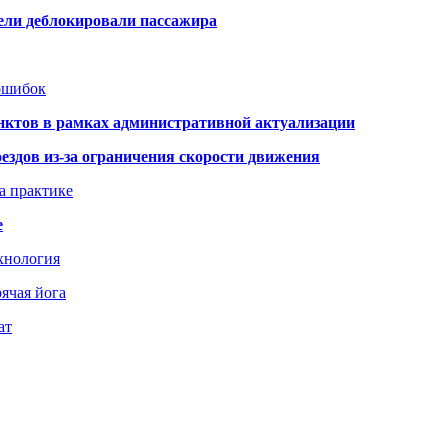
тели деблокировали пассажира
 ошибок
нктов в рамках административной актуализации
здов из-за ограничения скорости движения
а практике
е
хнология
ячая йога
ат