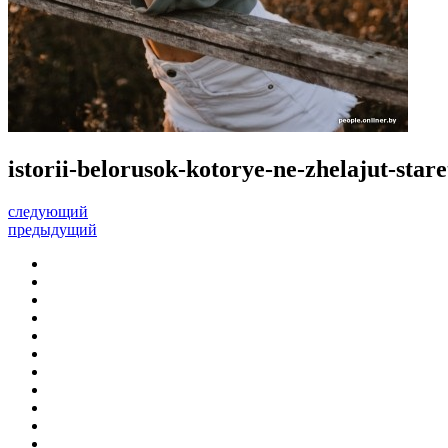
istorii-belorusok-kotorye-ne-zhelajut-star
следующий
предыдущий