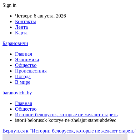
Sign in
Четверг, 6 августа, 2026
Контакты
Лента
Карта
Барановичи
Главная
Экономика
Общество
Происшествия
Погода
В мире
baranovichi.by
Главная
Общество
Истории белорусок, которые не желают стареть
istorii-belorusok-kotorye-ne-zhelajut-staret-abde9ec
Вернуться к "Истории белорусок, которые не желают стареть"