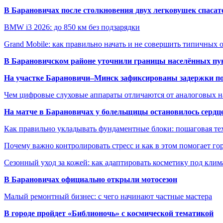
В Барановичах после столкновения двух легковушек спаса
BMW i3 2026: до 850 км без подзарядки
Grand Mobile: как правильно начать и не совершить типичных
В Барановичском районе уточнили границы населённых пу
На участке Барановичи–Минск зафиксированы задержки пое
Чем цифровые слуховые аппараты отличаются от аналоговых н
На матче в Барановичах у болельщицы остановилось сердц
Как правильно укладывать фундаментные блоки: пошаговая те
Почему важно контролировать стресс и как в этом помогает гор
Сезонный уход за кожей: как адаптировать косметику под клим
В Барановичах официально открыли мотосезон
Малый ремонтный бизнес: с чего начинают частные мастера
В городе пройдет «Библионочь» с космической тематикой