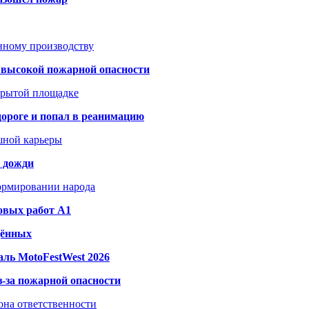
анному производству
а высокой пожарной опасности
акрытой площадке
дороге и попал в реанимацию
шной карьеры
и дожди
формировании народа
овых работ A1
дённых
ль MotoFestWest 2026
з-за пожарной опасности
зона ответственности