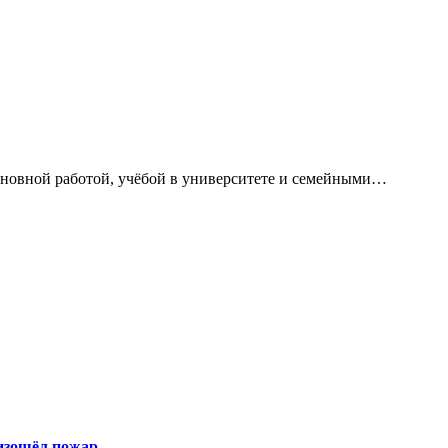
сновной работой, учёбой в университете и семейными…
оизошёл пожар