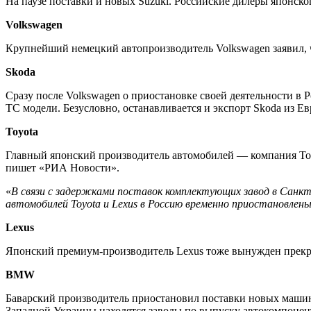
На паузе поставки и новых Suzuki. Российские дилеры японск
Volkswagen
Крупнейший немецкий автопроизводитель Volkswagen заявил, ч
Skoda
Сразу после Volkswagen о приостановке своей деятельности в
ТС модели. Безусловно, останавливается и экспорт Skoda из Е
Toyota
Главный японский производитель автомобилей — компания Toyo
пишет «РИА Новости».
«
В связи с задержками поставок комплектующих завод в Санк
автомобилей Toyota и Lexus в Россию временно приостановлены 
Lexus
Японский премиум-производитель Lexus тоже вынужден прекра
BMW
Баварский производитель приостановил поставки новых машин 
Западной Украины находятся заводы по выпуску автокомпонен