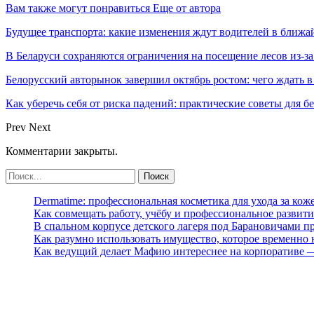
Вам также могут понравиться
Еще от автора
Будущее транспорта: какие изменения ждут водителей в ближа
В Беларуси сохраняются ограничения на посещение лесов из-з
Белорусский авторынок завершил октябрь ростом: чего ждать в
Как уберечь себя от риска падений: практические советы для б
Prev
Next
Комментарии закрыты.
Dermatime: профессиональная косметика для ухода за кож
Как совмещать работу, учёбу и профессиональное развити
В спальном корпусе детского лагеря под Барановичами 
Как разумно использовать имущество, которое временно
Как ведущий делает Мафию интереснее на корпоративе 