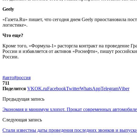
Geely
«Газета.Ru» пишет, что сегодня днем Geely приостановила пос
логистике».
Что еще?
Кроме того, «Формула-1» расторгла контракт на проведение Гран-
России и избавляется от активов «Роснефти», пишут российски
России.
#авто
#россия
711
Поделится
VK
OK.ru
Facebook
Twitter
WhatsApp
Telegram
Viber
Предыдущая запись
Экономия и минимум хлопот. Прокат современных автомобил
Следующая запись
Стали известны даты проведения последних звонков и выпуск