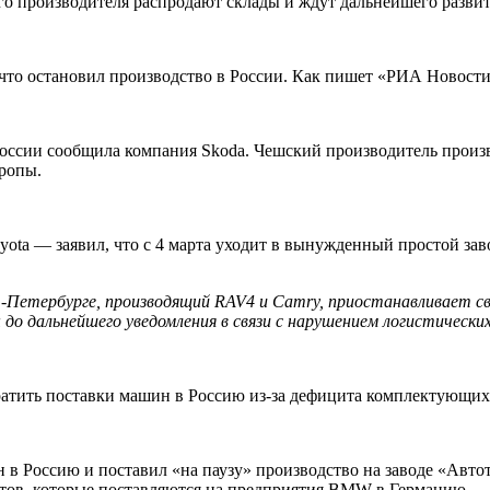
ого производителя распродают склады и ждут дальнейшего разви
то остановил производство в России. Как пишет «РИА Новости»
 России сообщила компания Skoda. Чешский производитель прои
вропы.
ta — заявил, что с 4 марта уходит в вынужденный простой заво
т-Петербурге, производящий RAV4 и Camry, приостанавливает с
до дальнейшего уведомления в связи с нарушением логистических
тить поставки машин в Россию из-за дефицита комплектующих.
в Россию и поставил «на паузу» производство на заводе «Авто
тов, которые поставляются на предприятия BMW в Германию.