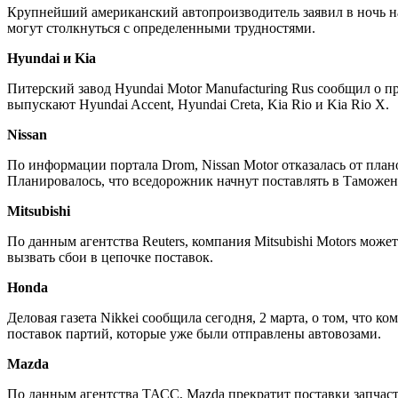
Крупнейший американский автопроизводитель заявил в ночь на 1
могут столкнуться с определенными трудностями.
Hyundai и Kia
Питерский завод Hyundai Motor Manufacturing Rus сообщил о
выпускают Hyundai Accent, Hyundai Creta, Kia Rio и Kia Rio X.
Nissan
По информации портала Drom, Nissan Motor отказалась от план
Планировалось, что вседорожник начнут поставлять в Таможе
Mitsubishi
По данным агентства Reuters, компания Mitsubishi Motors мож
вызвать сбои в цепочке поставок.
Honda
Деловая газета Nikkei сообщила сегодня, 2 марта, о том, что
поставок партий, которые уже были отправлены автовозами.
Mazda
По данным агентства ТАСС, Mazda прекратит поставки запчаст