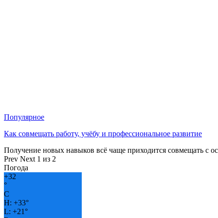
Популярное
Как совмещать работу, учёбу и профессиональное развитие
Получение новых навыков всё чаще приходится совмещать с о
Prev
Next
1 из 2
Погода
+
32
°
C
H:
+
33°
L:
+
21°