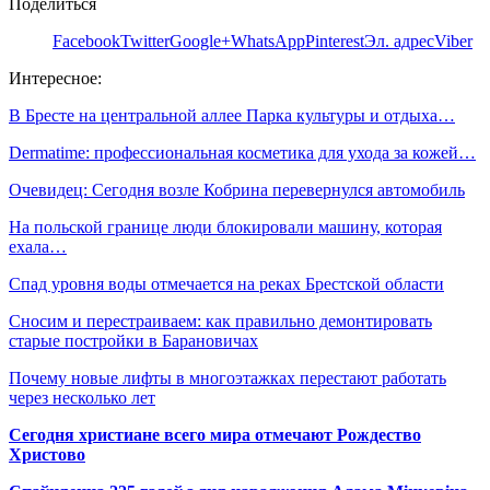
Поделиться
Facebook
Twitter
Google+
WhatsApp
Pinterest
Эл. адрес
Viber
Интересное:
В Бресте на центральной аллее Парка культуры и отдыха…
Dermatime: профессиональная косметика для ухода за кожей…
Очевидец: Сегодня возле Кобрина перевернулся автомобиль
На польской границе люди блокировали машину, которая
ехала…
Спад уровня воды отмечается на реках Брестской области
Сносим и перестраиваем: как правильно демонтировать
старые постройки в Барановичах
Почему новые лифты в многоэтажках перестают работать
через несколько лет
Сегодня христиане всего мира отмечают Рождество
Христово