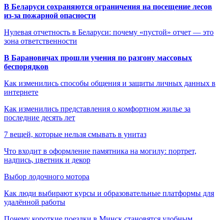
В Беларуси сохраняются ограничения на посещение лесов
из-за пожарной опасности
Нулевая отчетность в Беларуси: почему «пустой» отчет — это
зона ответственности
В Барановичах прошли учения по разгону массовых
беспорядков
Как изменились способы общения и защиты личных данных в
интернете
Как изменились представления о комфортном жилье за
последние десять лет
7 вещей, которые нельзя смывать в унитаз
Что входит в оформление памятника на могилу: портрет,
надпись, цветник и декор
Выбор лодочного мотора
Как люди выбирают курсы и образовательные платформы для
удалённой работы
Почему короткие поездки в Минск становятся удобным