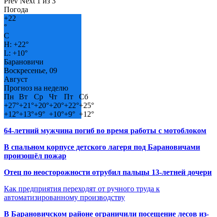
Prev
Next
1 из 3
Погода
+
22
°
C
H:
+
22°
L:
+
10°
Барановичи
Воскресенье, 09
Август
Прогноз на неделю
Пн
Вт
Ср
Чт
Пт
Сб
+
27°
+
21°
+
20°
+
20°
+
22°
+
25°
+
12°
+
13°
+
9°
+
10°
+
9°
+
12°
64-летний мужчина погиб во время работы с мотоблоком
В спальном корпусе детского лагеря под Барановичами
произошёл пожар
Отец по неосторожности отрубил пальцы 13-летней дочери
Как предприятия переходят от ручного труда к
автоматизированному производству
В Барановичском районе ограничили посещение лесов из-