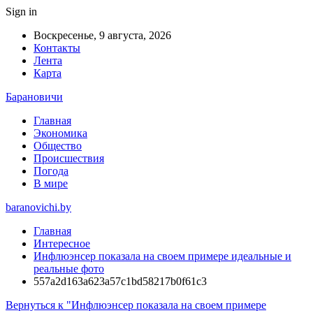
Sign in
Воскресенье, 9 августа, 2026
Контакты
Лента
Карта
Барановичи
Главная
Экономика
Общество
Происшествия
Погода
В мире
baranovichi.by
Главная
Интересное
Инфлюэнсер показала на своем примере идеальные и
реальные фото
557a2d163a623a57c1bd58217b0f61c3
Вернуться к "Инфлюэнсер показала на своем примере