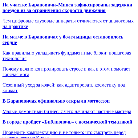
На участке Барановичи–Минск зафиксированы задержки
поездов из-за ограничения скорости движения
Чем цифровые слуховые аппараты отличаются от аналоговых
на практике
На матче в Барановичах у болельщицы остановилось
сердце
Как правильно укладывать фундаментные блоки: пошаговая
технология
Почему важно контролировать стресс и как в этом помогает
горячая йога
Сезонный уход за кожей: как адаптировать косметику под
климат
В Барановичах официально открыли мотосезон
Малый ремонтный бизнес: с чего начинают частные мастера
В городе пройдет «Библионочь» с космической тематикой
Проверить комплектацию и не только: что смотреть перед
заказом авто из Китая