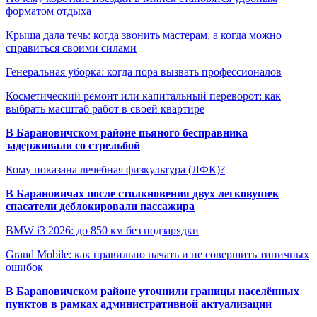
форматом отдыха
Крыша дала течь: когда звонить мастерам, а когда можно
справиться своими силами
Генеральная уборка: когда пора вызвать профессионалов
Косметический ремонт или капитальный переворот: как
выбрать масштаб работ в своей квартире
В Барановичском районе пьяного бесправника
задерживали со стрельбой
Кому показана лечебная физкультура (ЛФК)?
В Барановичах после столкновения двух легковушек
спасатели деблокировали пассажира
BMW i3 2026: до 850 км без подзарядки
Grand Mobile: как правильно начать и не совершить типичных
ошибок
В Барановичском районе уточнили границы населённых
пунктов в рамках административной актуализации