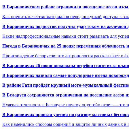
В Барановичском районе ограничили посещение лесов из-з
Как оценить качество материалов перед покупкой доступа к з
В Барановичах подросток получил удар током на железной 
Какие надпрофессиональные навыки стоит развивать для успе
Погода в Барановичах на 25 июня: переменная облачность 
Происхождение белорусов: что антропология рассказывает о 
В Барановичах 26 июня возможны перебои связи из-за план
В Барановичах назвали самые популярные имена новорож
В районе Гати пройдёт крупный мото-музыкальный фестива
В Беларуси сохраняются ограничения на посещение лесов и
Нулевая отчетность в Беларуси: почему «пустой» отчет — это 
В Барановичах прошли учения по разгону массовых беспор
Как изменились способы общения и защиты личных данных в 