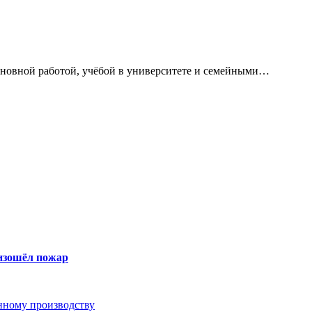
сновной работой, учёбой в университете и семейными…
оизошёл пожар
анному производству