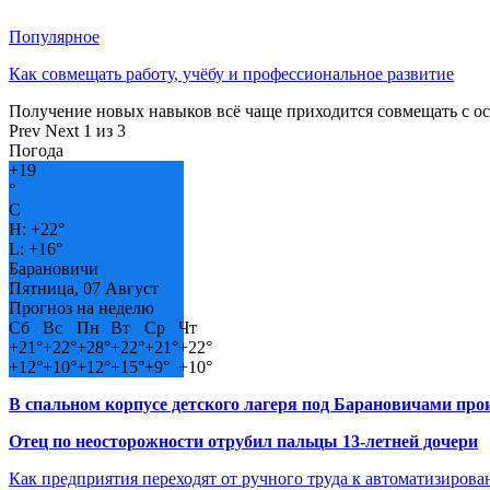
Популярное
Как совмещать работу, учёбу и профессиональное развитие
Получение новых навыков всё чаще приходится совмещать с о
Prev
Next
1 из 3
Погода
+
19
°
C
H:
+
22°
L:
+
16°
Барановичи
Пятница, 07 Август
Прогноз на неделю
Сб
Вс
Пн
Вт
Ср
Чт
+
21°
+
22°
+
28°
+
22°
+
21°
+
22°
+
12°
+
10°
+
12°
+
15°
+
9°
+
10°
В спальном корпусе детского лагеря под Барановичами пр
Отец по неосторожности отрубил пальцы 13-летней дочери
Как предприятия переходят от ручного труда к автоматизиров