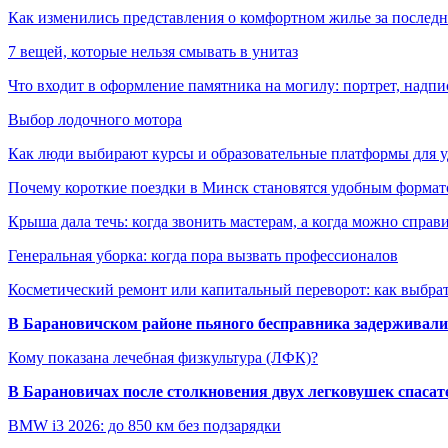
Как изменились представления о комфортном жилье за последни
7 вещей, которые нельзя смывать в унитаз
Что входит в оформление памятника на могилу: портрет, надпис
Выбор лодочного мотора
Как люди выбирают курсы и образовательные платформы для 
Почему короткие поездки в Минск становятся удобным формат
Крыша дала течь: когда звонить мастерам, а когда можно справ
Генеральная уборка: когда пора вызвать профессионалов
Косметический ремонт или капитальный переворот: как выбрат
В Барановичском районе пьяного бесправника задерживали 
Кому показана лечебная физкультура (ЛФК)?
В Барановичах после столкновения двух легковушек спаса
BMW i3 2026: до 850 км без подзарядки