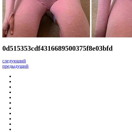
0d515353cdf4316689500375f8e03bfd
следующий
предыдущий