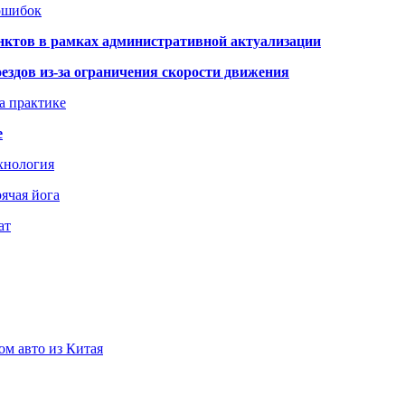
 ошибок
нктов в рамках административной актуализации
здов из-за ограничения скорости движения
а практике
е
хнология
ячая йога
ат
ом авто из Китая