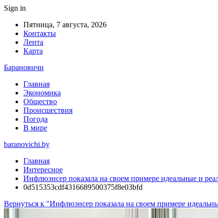
Sign in
Пятница, 7 августа, 2026
Контакты
Лента
Карта
Барановичи
Главная
Экономика
Общество
Происшествия
Погода
В мире
baranovichi.by
Главная
Интересное
Инфлюэнсер показала на своем примере идеальные и реа
0d515353cdf4316689500375f8e03bfd
Вернуться к "Инфлюэнсер показала на своем примере идеальны