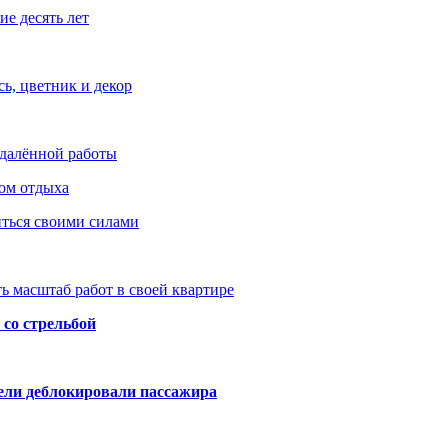
е десять лет
ь, цветник и декор
удалённой работы
ом отдыха
иться своими силами
ь масштаб работ в своей квартире
со стрельбой
тели деблокировали пассажира