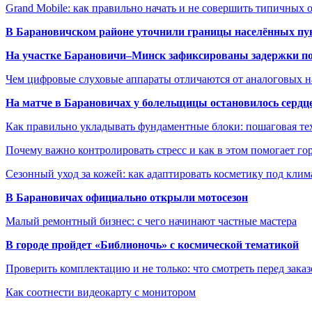
Grand Mobile: как правильно начать и не совершить типичных
В Барановичском районе уточнили границы населённых пу
На участке Барановичи–Минск зафиксированы задержки пое
Чем цифровые слуховые аппараты отличаются от аналоговых н
На матче в Барановичах у болельщицы остановилось сердц
Как правильно укладывать фундаментные блоки: пошаговая те
Почему важно контролировать стресс и как в этом помогает гор
Сезонный уход за кожей: как адаптировать косметику под клим
В Барановичах официально открыли мотосезон
Малый ремонтный бизнес: с чего начинают частные мастера
В городе пройдет «Библионочь» с космической тематикой
Проверить комплектацию и не только: что смотреть перед заказ
Как соотнести видеокарту с монитором