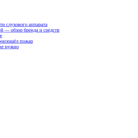
ти слухового аппарата
ей — обзор бренда и средств
е
произошёл пожар
 не нужно