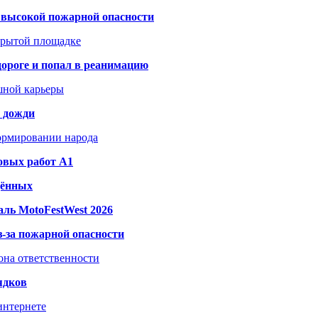
а высокой пожарной опасности
акрытой площадке
дороге и попал в реанимацию
шной карьеры
и дожди
формировании народа
овых работ A1
дённых
ль MotoFestWest 2026
з-за пожарной опасности
зона ответственности
ядков
интернете